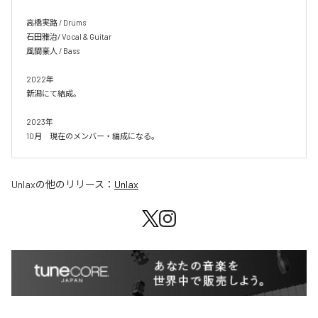
高橋実路 / Drums

石田雅治/ Vocal & Guitar

風間豪人 / Bass

2022年

新潟にて結成。

2023年

10月　現在のメンバー・編成になる。
Unlax
の他のリリース：
Unlax