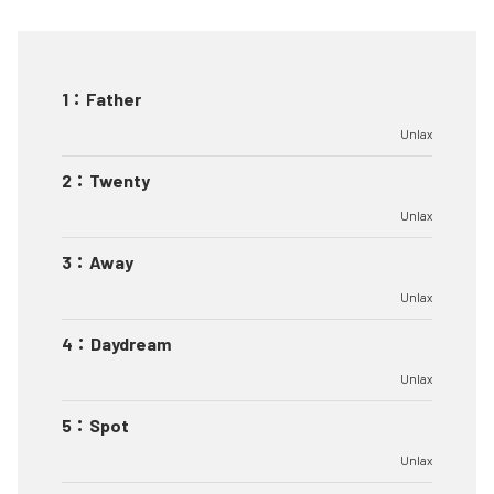
1
：
Father
Unlax
2
：
Twenty
Unlax
3
：
Away
Unlax
4
：
Daydream
Unlax
5
：
Spot
Unlax