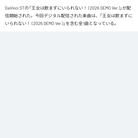
DaVinci STの「王女は飲まずにいられない！ (2026 DEMO Ver.)」が配
信開始された。今回デジタル配信された楽曲は、「王女は飲まずに
いられない！ (2026 DEMO Ver.)」を含む全1曲となっている。
なお「
王女は飲まずにいられない！ (2026 DEMO Ver.)
」は、
Apple
Music
、
Spotify
、
LINE MUSIC
、
YouTube Music
、
Amazon Music
Unlimited
などの音楽配信サービスで聴くことができる。
各配信サービス：
王女は飲まずにいられない！ (2026 DEMO Ver.)
1
：
王女は飲まずにいられない！ (2026 DEMO
Ver.)
DaVinci ST