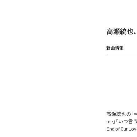
高瀬統也
新曲情報
高瀬統也の「∞
me」「いつ言う？」
End of O