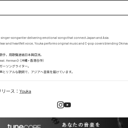
inger-songwriter delivering emotional songs that connect Japan and Asia.

lear and heartfelt voice, Youka performs original music and C-pop covers blending Okin
歌手，用歌聲連結日本與亞洲。

t. Herman》（沖繩 × 香港合作）

ガーソングライター。

リリース：
Youka