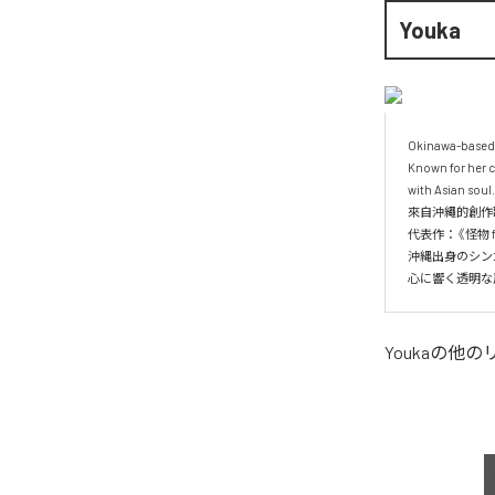
Youka
Okinawa-based s
Known for her c
with Asian soul.

來自沖繩的創作
代表作：《怪物 fea
沖縄出身のシン
Youka
の他の