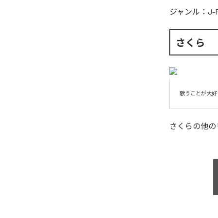
ジャンル：
J-
さくら
歌うことが大好
さくら
の他の