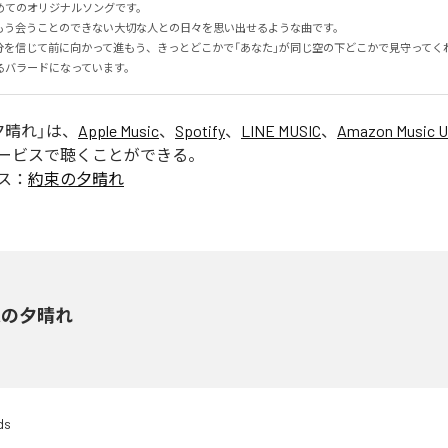
てのオリジナルソングです。

もう会うことのできない大切な人との日々を思い出せるような曲です。

分を信じて前に向かって進もう、きっとどこかで「あなた」が同じ空の下どこかで見守ってく
るバラードになっています。
夕晴れ
」は、
Apple Music
、
Spotify
、
LINE MUSIC
、
Amazon Music U
ービスで聴くことができる。
ス：
約束の夕晴れ
束の夕晴れ
ds