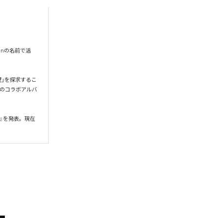
onの名前で活
希望」を探求するこ
gとのコラボアルバ
』を発表。現在