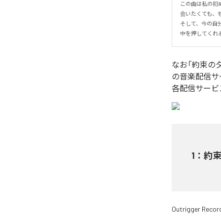
この曲は私の初め
会いたくても、
そして、今の自
中を押してくれ
なお「
約束の
の音楽配信サ
各配信サービ
1
：
約
Outrigger Recor