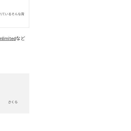
れているそんな背
nlimited
など
さくら