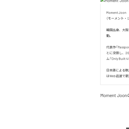
Moment Joon

（モーメント・ジ
韓国出身、大阪を
動。

代表作『Pass
とに没頭し、20
ム『Only Built 
日本語による執
はWeb岩波で
Moment Joon