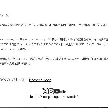
ューン）

拠点にする移民者ラッパー。2011年から日本語で楽曲を発表し、2019年からMoment Jo
port & Garçon』は、日本のコンシャスラップの新しい幕開けと称され話題を呼だ。その後「
23年には自身のレーベルHOPE MACHINE FACTORYを立ち上げ、新鋭アーティストFison
4 Human Links』を発表。

筆活動も並行していて、自伝的小説『三代』、岩波文庫からはエッセイ単行本『日本移民日記
新連載『外人放浪記』連載中。
の他のリリース：
Moment Joon
https://inceptiongur.thebase.in/