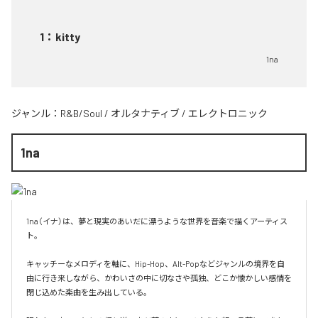
1
：
kitty
1na
ジャンル：
R&B/Soul
/
オルタナティブ
/
エレクトロニック
1na
1na（イナ）は、夢と現実のあいだに漂うような世界を音楽で描くアーティス
ト。

キャッチーなメロディを軸に、Hip-Hop、Alt-Popなどジャンルの境界を自
由に行き来しながら、かわいさの中に切なさや孤独、どこか懐かしい感情を
閉じ込めた楽曲を生み出している。
