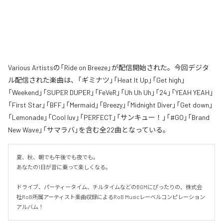
Various Artistsの「Ride on Breeze」が配信開始された。今回デジタ
ル配信された楽曲は、「ギミナツ」「Heat It Up」「Get high」
「Weekend」「SUPER DUPER」「FeVeR」「Uh Uh Uh」「24」「YEAH YEAH」
「First Star」「BFF」「Mermaid」「Breezy」「Midnight Diver」「Get down」
「Lemonade」「Cool luv」「PERFECT」「サンキュー！」「#GO」「Brand
New Wave」「サマラバ」を含む全22曲となっている。
夏、秋、朝でも午後でも夜でも。

あなたの1日が音に乗って楽しくなる。

ドライブ、パーティータイム、チルタイムなどのBGMにぴったりの、株式会
社RoB所属アーティスト楽曲収録によるRoB Musicレーベルコンピレーション
アルバム！