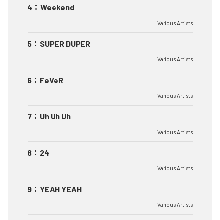
4
：
Weekend
Various Artists
5
：
SUPER DUPER
Various Artists
6
：
FeVeR
Various Artists
7
：
Uh Uh Uh
Various Artists
8
：
24
Various Artists
9
：
YEAH YEAH
Various Artists