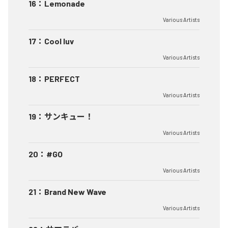
16
：
Lemonade
Various Artists
17
：
Cool luv
Various Artists
18
：
PERFECT
Various Artists
19
：
サンキュー！
Various Artists
20
：
#GO
Various Artists
21
：
Brand New Wave
Various Artists