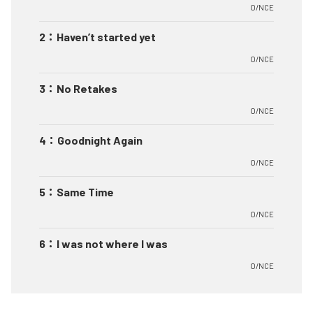
O/NCE
2
：
Haven’t started yet
O/NCE
3
：
No Retakes
O/NCE
4
：
Goodnight Again
O/NCE
5
：
Same Time
O/NCE
6
：
I was not where I was
O/NCE