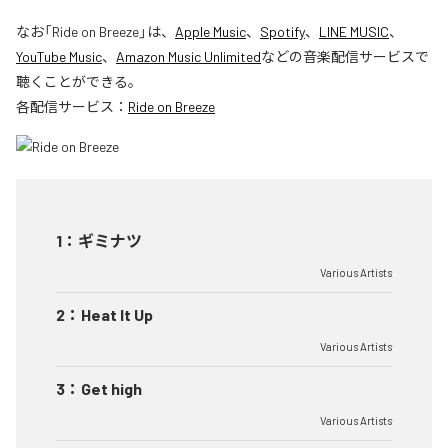
なお「
Ride on Breeze
」は、
Apple Music
、
Spotify
、
LINE MUSIC
、
YouTube Music
、
Amazon Music Unlimited
などの音楽配信サービスで
聴くことができる。
各配信サービス：
Ride on Breeze
1
：
ギミナツ
Various Artists
2
：
Heat It Up
Various Artists
3
：
Get high
Various Artists