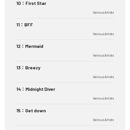
10
：
First Star
Various Artists
11
：
BFF
Various Artists
12
：
Mermaid
Various Artists
13
：
Breezy
Various Artists
14
：
Midnight Diver
Various Artists
15
：
Get down
Various Artists