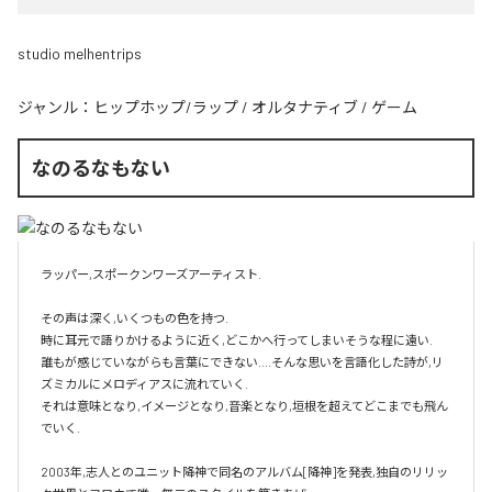
studio melhentrips
ジャンル：
ヒップホップ/ラップ
/
オルタナティブ
/
ゲーム
なのるなもない
ラッパー,スポークンワーズアーティスト.

その声は深く,いくつもの色を持つ.

時に耳元で語りかけるように近く,どこかへ行ってしまいそうな程に遠い.

誰もが感じていながらも言葉にできない....そんな思いを言語化した詩が,リ
ズミカルにメロディアスに流れていく.

それは意味となり,イメージとなり,音楽となり,垣根を超えてどこまでも飛ん
でいく.

2003年,志人とのユニット降神で同名のアルバム[降神]を発表,独自のリリッ