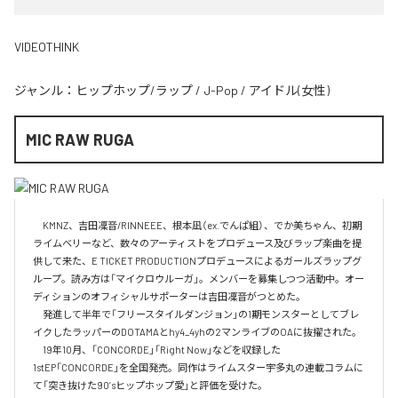
VIDEOTHINK
ジャンル：
ヒップホップ/ラップ
/
J-Pop
/
アイドル(女性)
MIC RAW RUGA
　KMNZ、吉田凜音/RINNEEE、根本凪（ex.でんぱ組）、でか美ちゃん、初期
ライムベリーなど、数々のアーティストをプロデュース及びラップ楽曲を提
供して来た、E TICKET PRODUCTIONプロデュースによるガールズラップグ
ループ。読み方は「マイクロウルーガ」。メンバーを募集しつつ活動中。オー
ディションのオフィシャルサポーターは吉田凜音がつとめた。

　発進して半年で「フリースタイルダンジョン」の1期モンスターとしてブレ
イクしたラッパーのDOTAMAとhy4_4yhの2マンライブのOAに抜擢された。

　19年10月、「CONCORDE」「Right Now」などを収録した
1stEP「CONCORDE」を全国発売。同作はライムスター宇多丸の連載コラムに
て「突き抜けた90’sヒップホップ愛」と評価を受けた。
