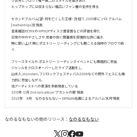
ク世界とフロウで唯一無二のスタイルを築きあげ,

ヒップホップには収まらない幅広いファン層の支持を得る.

セカンドアルバム[望~月を亡くした王様~]を経て,2005年にソロ.アルバム 
[melhentrips]を発表,

音楽雑誌REMIXの HIPHOPディスク賞受賞などの評価を得た.

日常の中のやさしさや,若者の抱く閉塞感を叙情的な詩に描き,

時に歌い上げ,時にポエトリー.リーディングにも聴こえる独特のフロウで紡
ぐ.

フリースタイルや,ポエトリー.リーディングイベントにも積極的に参加,

ジャンルをクロスオーバーしたライブ活動をし,

山水人,otonotani,フジロックフェスティバル2008などの野外フェスにも精
力的に参加しながら,

他アーティストへの客演を多数発表している.

2013年 12月 2nd solo album "アカシャの唇" 発表

2023年　9月　なのるなもない × YAMAAN名義によるアルバム"水月"発表
なのるなもない
の他のリリース：
なのるなもない