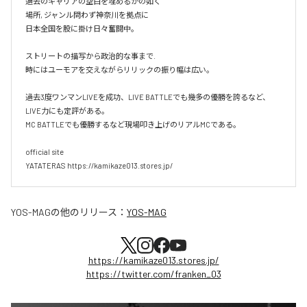
過去のキャリアの空白を埋めるかの如く

場所, ジャンル問わず神奈川を拠点に

日本全国を股に掛け日々奮闘中。

ストリートの描写から政治的な事まで.

時にはユーモアを交えながらリリックの振り幅は広い。

過去3度ワンマンLIVEを成功、LIVE BATTLEでも幾多の優勝を誇るなど、
LIVE力にも定評がある。

MC BATTLEでも優勝するなど現場叩き上げのリアルMCである。

official site

YATATERAS https://kamikaze013.stores.jp/
YOS-MAG
の他のリリース：
YOS-MAG
https://kamikaze013.stores.jp/
https://twitter.com/franken_03