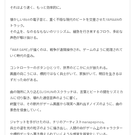
それはより速く、もっと効率的に。

懐かしい8bitの電子音と、重く不穏な現代のビートを交差させたYAMAANの
トラック。

その上を、なのるなもないのリリシズム、緩急を行き来するフロウ、多彩な
声色が駆け抜ける。

「WAR GAME」が描くのは、戦争が遠隔操作され、ゲームのように処理されて
いく時代の歪み。

コントローラーのボタンひとつで、世界のどこかに火が放たれる。

画面の向こうには、標的ではなく兵士がいて、家族がいて、明日を生きるは
ずだった命がある。

曲の随所に入り込むDJ SHUNのスクラッチは、言葉とビートの間をリズミカ
ルに切り裂き、壊れた通信音声のように響く。

終盤では、その断片がゲーム画面から現実へ漏れ出すノイズのように、曲の
景色を侵食していく。

ジャケットを手がけたのは、チリのアーティストmariapepinos。

兵士の姿を光の粒子のように描き出し、人間の命がゲーム上のキャラクター
や標的データへ置き換えられていくような感覚を視覚化している。
