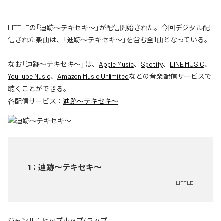
LITTLEの「迪跡〜テキセキ〜」が配信開始された。今回デジタル配
信された楽曲は、「迪跡〜テキセキ〜」を含む全1曲となっている。
なお「
迪跡〜テキセキ〜
」は、
Apple Music
、
Spotify
、
LINE MUSIC
、
YouTube Music
、
Amazon Music Unlimited
などの音楽配信サービスで
聴くことができる。
各配信サービス：
迪跡〜テキセキ〜
1
：
迪跡〜テキセキ〜
LITTLE
ジャンル：
ヒップホップ/ラップ