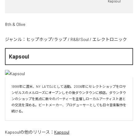
Kapsoul
8th & Olive
ジャンル：
ヒップホップ/ラップ
/
R&B/Soul
/
エレクトロニック
Kapsoul
1998年に渡米、NY  LAでDJとして活動。2006年にセレクトショップをロサ
ンゼルスのメルローズにオープンしその後ダウンタウンに移店。ダウンタウ
ンのショップを拠点に数々のパーティーを主催しローカルアーティスト達と
の交流を深める。ビートメーカー、プロデューサーとしても日々音楽製作を
続ける。
Kapsoul
の他のリリース：
Kapsoul