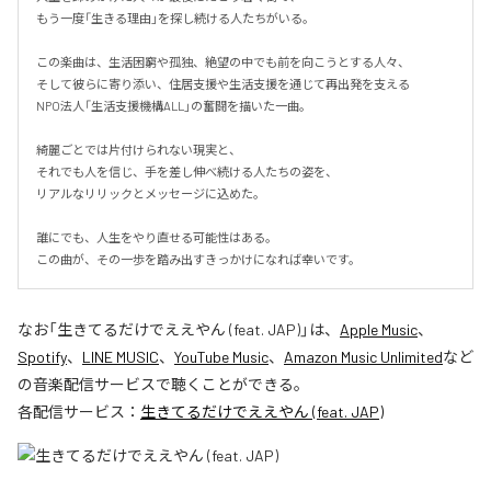
もう一度「生きる理由」を探し続ける人たちがいる。

この楽曲は、生活困窮や孤独、絶望の中でも前を向こうとする人々、

そして彼らに寄り添い、住居支援や生活支援を通じて再出発を支える

NPO法人「生活支援機構ALL」の奮闘を描いた一曲。

綺麗ごとでは片付けられない現実と、

それでも人を信じ、手を差し伸べ続ける人たちの姿を、

リアルなリリックとメッセージに込めた。

誰にでも、人生をやり直せる可能性はある。

この曲が、その一歩を踏み出すきっかけになれば幸いです。
なお「
生きてるだけでええやん (feat. JAP)
」は、
Apple Music
、
Spotify
、
LINE MUSIC
、
YouTube Music
、
Amazon Music Unlimited
など
の音楽配信サービスで聴くことができる。
各配信サービス：
生きてるだけでええやん (feat. JAP)