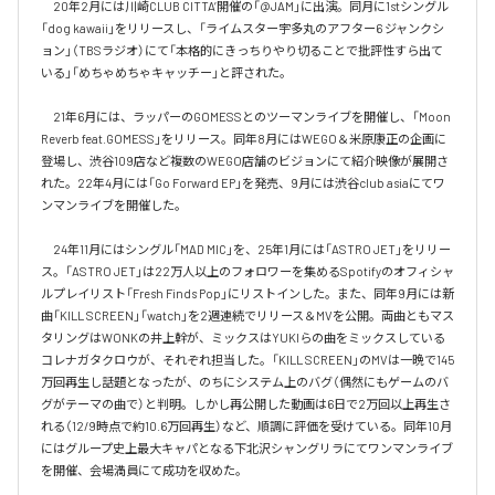
　20年2月には川崎CLUB CITTA’開催の「@JAM」に出演。同月に1stシングル
「dog kawaii」をリリースし、「ライムスター宇多丸のアフター6 ジャンクシ
ョン」（TBSラジオ）にて「本格的にきっちりやり切ることで批評性すら出て
いる」「めちゃめちゃキャッチー」と評された。

　21年6月には、ラッパーのGOMESSとのツーマンライブを開催し、「Moon 
Reverb feat.GOMESS」をリリース。同年8月にはWEGO＆米原康正の企画に
登場し、渋谷109店など複数のWEGO店舗のビジョンにて紹介映像が展開さ
れた。22年4月には「Go Forward EP」を発売、9月には渋谷club asiaにてワ
ンマンライブを開催した。

　24年11月にはシングル「MAD MIC」を、25年1月には「ASTRO JET」をリリー
ス。「ASTRO JET」は22万人以上のフォロワーを集めるSpotifyのオフィシャ
ルプレイリスト「Fresh Finds Pop」にリストインした。また、同年9月には新
曲「KILL SCREEN」「watch」を2週連続でリリース＆MVを公開。両曲ともマス
タリングはWONKの井上幹が、ミックスはYUKIらの曲をミックスしている
コレナガタクロウが、それぞれ担当した。「KILL SCREEN」のMVは一晩で145
万回再生し話題となったが、のちにシステム上のバグ（偶然にもゲームのバ
グがテーマの曲で）と判明。しかし再公開した動画は6日で2万回以上再生さ
れる（12/9時点で約10.6万回再生）など、順調に評価を受けている。同年10月
にはグループ史上最大キャパとなる下北沢シャングリラにてワンマンライブ
を開催、会場満員にて成功を収めた。
