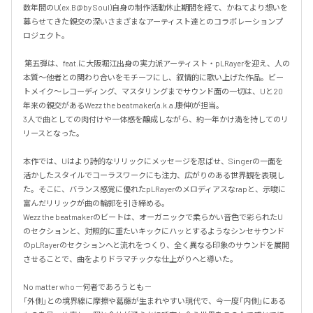
数年間のU(ex.B@by Soul)自身の制作活動休止期間を経て、かねてより想いを
募らせてきた親交の深いさまざまなアーティスト達とのコラボレーションプ
ロジェクト。

 第五弾は、feat.に大阪堀江出身の実力派アーティスト・pLRayerを迎え、人の
本質〜他者との関わり合いをモチーフにし、叙情的に歌い上げた作品。ビー
トメイク〜レコーディング、マスタリングまでサウンド面の一切は、Uと20
年来の親交があるWezz the beatmaker(a.k.a.康伸)が担当。

3人で曲としての肉付けや一体感を醸成しながら、約一年かけ満を持してのリ
リースとなった。

本作では、Uはより詩的なリリックにメッセージを忍ばせ、Singerの一面を
活かしたスタイルでコーラスワークにも注力、広がりのある世界観を表現し
た。そこに、バランス感覚に優れたpLRayerのメロディアスなrapと、示唆に
富んだリリックが曲の輪郭を引き締める。

Wezz the beatmakerのビートは、オーガニックで柔らかい音色で彩られたU
のセクションと、対照的に重たいキックにハッとするようなシンセサウンド
のpLRayerのセクションへと流れをつくり、全く異なる印象のサウンドを展開
させることで、曲をよりドラマチックな仕上がりへと導いた。

No matter who－何者であろうとも－

「外側」との境界線に摩擦や葛藤が生まれやすい現代で、今一度「内側」にある