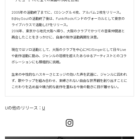
2005年の活動終了までに、CDシングル４枚、アルバム２枚をリリース。

B@by Soulの活動終了後は、Funk/Rockバンドのヴォーカルとして東京の
ライブハウスで活動しEPをリリース。

2016年、東京から地元大阪へ帰り、大阪のクラブでかつての音楽仲間達と
再会したことをきっかけに、自身の制作活動再開を決意。

現在ではソロ活動として、大阪のクラブを中心にMC/Singerとして日々Live
や創作活動に励み、ジャンルの垣根を超えたあらゆるアーティストとのコラ
ボレーションにも積極的に挑戦。

生来の中性的なハスキーさとエッジの効いた声を武器に、ジャンルに囚われ
ず、歌やラップを組み合わせ、束縛されない自由な世界観を創り出すことに
U
の他のリリース：
U