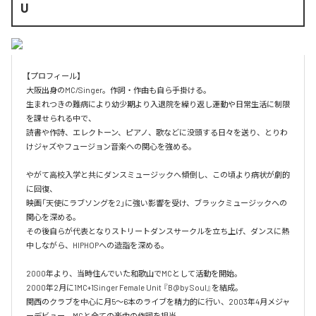
U
【プロフィール】

大阪出身のMC/Singer。作詞・作曲も自ら手掛ける。

生まれつきの難病により幼少期より入退院を繰り返し運動や日常生活に制限
を課せられる中で、

読書や作詩、エレクトーン、ピアノ、歌などに没頭する日々を送り、とりわ
けジャズやフュージョン音楽への関心を強める。

やがて高校入学と共にダンスミュージックへ傾倒し、この頃より病状が劇的
に回復、

映画「天使にラブソングを2」に強い影響を受け、ブラックミュージックへの
関心を深める。

その後自らが代表となりストリートダンスサークルを立ち上げ、ダンスに熱
中しながら、HIPHOPへの造詣を深める。

2000年より、当時住んでいた和歌山でMCとして活動を開始。

2000年2月に1MC+1Singer Female Unit 『B@by Soul』を結成。

関西のクラブを中心に月5〜6本のライブを精力的に行い、2003年4月メジャ
ーデビュー。MCと全ての楽曲の作詞を担当。
