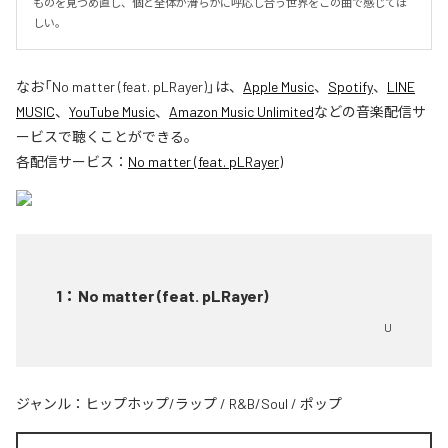
ものを見つめ直し、個と全体が滑らかに呼応し合う世界をこの曲で感じてほ
しい。
なお「
No matter (feat. pLRayer)
」は、
Apple Music
、
Spotify
、
LINE
MUSIC
、
YouTube Music
、
Amazon Music Unlimited
などの音楽配信サ
ービスで聴くことができる。
各配信サービス：
No matter (feat. pLRayer)
1
：
No matter (feat. pLRayer)
U
ジャンル：
ヒップホップ/ラップ
/
R&B/Soul
/
ポップ