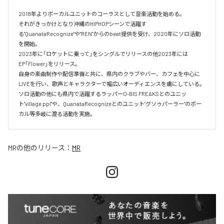
2018年よりボーカルユニットのコーラスとして音楽活動を始める。

それがきっかけとなり沖縄のHIPHOPシーンで活躍す
る"QuanataRecognize"や"REN"からのbeat提供を受け、2020年にソロ活動
を開始。

2023年に「ロケットに乗って」をシングルでリリースの他2023年には
EP「Flower」をリリース。

自身の楽曲制作や配信準備と共に、県内のクラブやバー、カフェを中心に
LIVEを行い、歌声とキャラクターで幅広いオーディエンスを虜にしている。

ソロ活動の他にも県内で活躍するラッパーO-BIS FREAKSとのユニッ
ト"village ppl"や、QuanataRecognizeとのユニット"グソゥパーラー"のボー
カル等多岐に渡る活動を実施。
MR
の他のリリース：
MR