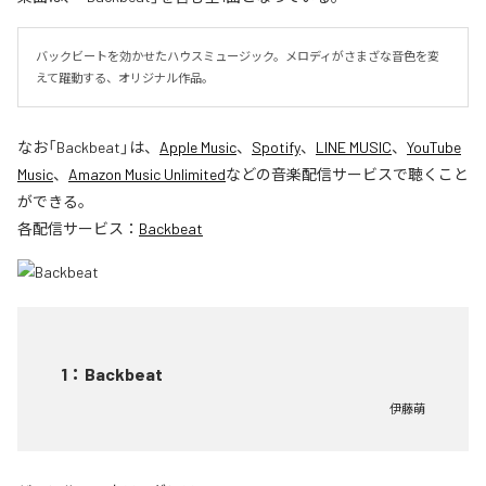
バックビートを効かせたハウスミュージック。メロディがさまざな音色を変
えて躍動する、オリジナル作品。
なお「
Backbeat
」は、
Apple Music
、
Spotify
、
LINE MUSIC
、
YouTube
Music
、
Amazon Music Unlimited
などの音楽配信サービスで聴くこと
ができる。
各配信サービス：
Backbeat
1
：
Backbeat
伊藤萌