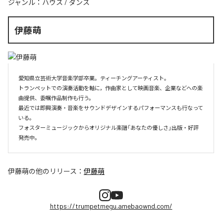
ジャンル：
ハウス
/
ダンス
伊藤萌
愛知県立芸術大学音楽学部卒業。ティーチングアーティスト。

トランペットでの演奏活動を軸に，作曲家として映画音楽、企業などへの楽
曲提供、委嘱作品制作も行う。

最近では即興演奏・音楽をサウンドデザインするパフォーマンスも行なって
いる。

フォスターミュージックからオリジナル楽譜「あなたの優しさ」出版・好評
伊藤萌
の他のリリース：
伊藤萌
https://trumpetmegu.amebaownd.com/