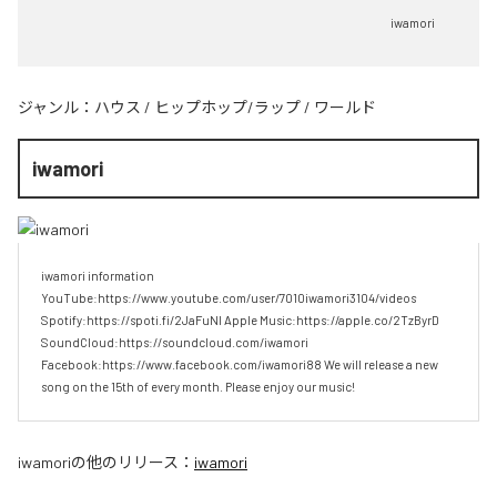
iwamori
ジャンル：
ハウス
/
ヒップホップ/ラップ
/
ワールド
iwamori
iwamori information 
YouTube:https://www.youtube.com/user/7010iwamori3104/videos 
Spotify:https://spoti.fi/2JaFuNl Apple Music:https://apple.co/2TzByrD 
SoundCloud:https://soundcloud.com/iwamori 
Facebook:https://www.facebook.com/iwamori88 We will release a new 
song on the 15th of every month. Please enjoy our music!
iwamori
の他のリリース：
iwamori