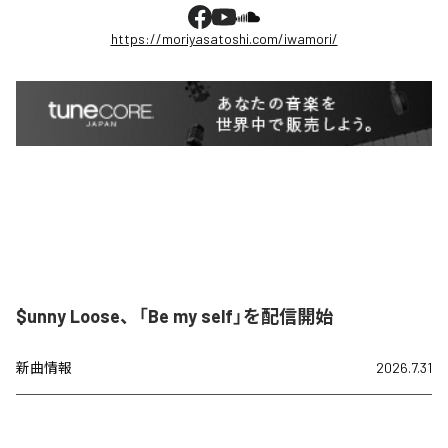
https://moriyasatoshi.com/iwamori/
$unny Loose、「Be my self」を配信開始
新曲情報
2026.7.31