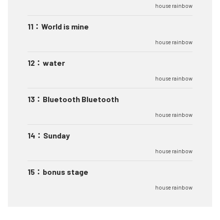
house rainbow
11
：
World is mine
house rainbow
12
：
water
house rainbow
13
：
Bluetooth Bluetooth
house rainbow
14
：
Sunday
house rainbow
15
：
bonus stage
house rainbow