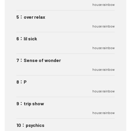
house rainbow
5
：
over relax
house rainbow
6
：
lil sick
house rainbow
7
：
Sense of wonder
house rainbow
8
：
P
house rainbow
9
：
trip show
house rainbow
10
：
psychics