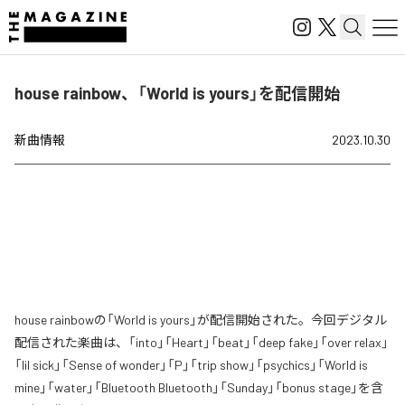
house rainbow、「World is yours」を配信開始
新曲情報
2023.10.30
house rainbowの「World is yours」が配信開始された。今回デジタル
配信された楽曲は、「into」「Heart」「beat」「deep fake」「over relax」
「lil sick」「Sense of wonder」「P」「trip show」「psychics」「World is
mine」「water」「Bluetooth Bluetooth」「Sunday」「bonus stage」を含