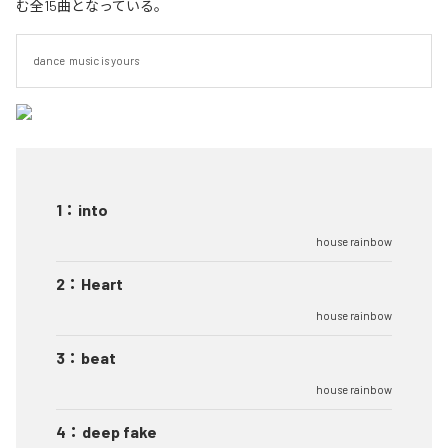
む全15曲となっている。
dance  music is yours
1
：
into
house rainbow
2
：
Heart
house rainbow
3
：
beat
house rainbow
4
：
deep fake