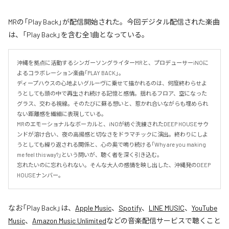
MRの「Play Back」が配信開始された。今回デジタル配信された楽曲
は、「Play Back」を含む全1曲となっている。
沖縄を拠点に活動するシンガーソングライターMRと、プロデューサーiNOに
よるコラボレーション楽曲「PLAY BACK」。

ディープハウスの心地よいグルーヴに乗せて描かれるのは、何度終わらせよ
うとしても頭の中で再生され続ける記憶と感情。揺れるフロア、空になった
グラス、交わる視線。そのたびに蘇る想いと、惹かれ合いながらも埋められ
ない距離感を繊細に表現している。

MRのエモーショナルなボーカルと、iNOが紡ぐ洗練されたDEEP HOUSEサウ
ンドが溶け合い、夜の高揚感と切なさをドラマチックに演出。終わりにしよ
うとしても繰り返される関係と、心の奥で鳴り続ける「Why are you making 
me feel this way?」という問いが、聴く者を深く引き込む。

忘れたいのに忘れられない。そんな大人の感情を映し出した、沖縄発のDEEP 
HOUSEナンバー。
なお「
Play Back
」は、
Apple Music
、
Spotify
、
LINE MUSIC
、
YouTube
Music
、
Amazon Music Unlimited
などの音楽配信サービスで聴くこと