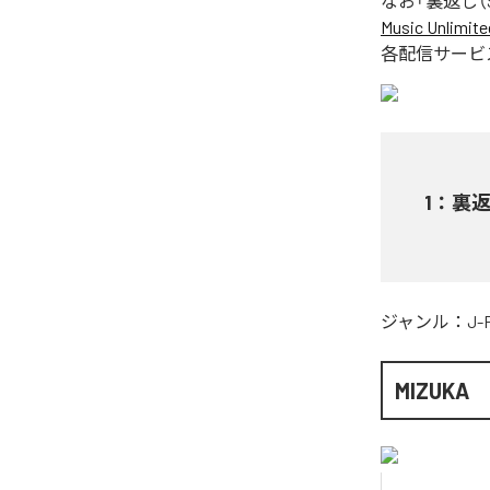
なお「
裏返し（Se
Music Unlimite
各配信サービ
1
：
裏返し
ジャンル：
J-
MIZUKA