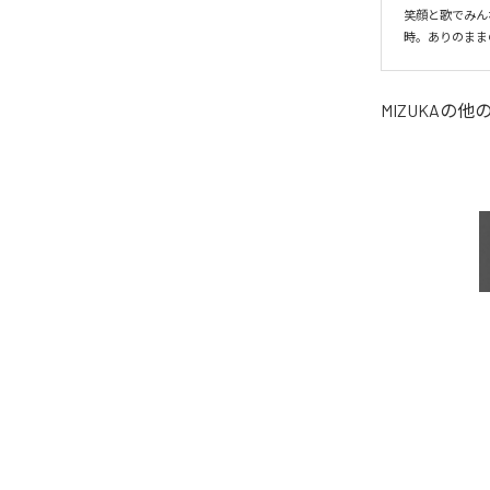
笑顔と歌でみん
時。ありのまま
MIZUKA
の他