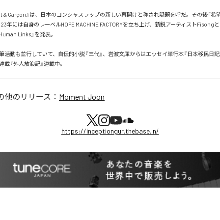
port & Garçon』は、日本のコンシャスラップの新しい幕開けと称され話題を呼だ。その後「
23年には自身のレーベルHOPE MACHINE FACTORYを立ち上げ、新鋭アーティストFison
4 Human Links』を発表。

筆活動も並行していて、自伝的小説『三代』、岩波文庫からはエッセイ単行本『日本移民日記
新連載『外人放浪記』連載中。
の他のリリース：
Moment Joon
https://inceptiongur.thebase.in/