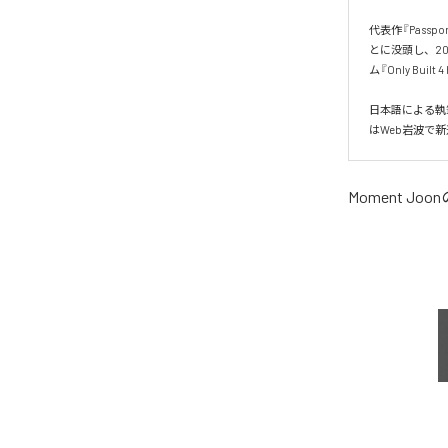
代表作『Pass
とに没頭し、20
ム『Only Built 
日本語による執
はWeb岩波で
Moment Joon