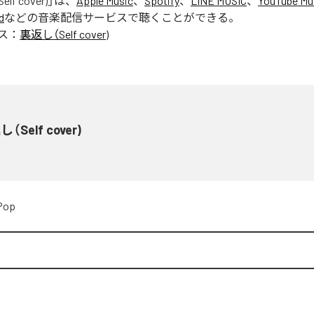
lf cover)
」は、
Apple Music
、
Spotify
、
LINE MUSIC
、
YouTube Mu
d
などの音楽配信サービスで聴くことができる。
ス：
裏返し（Self cover)
（Self cover)
Pop