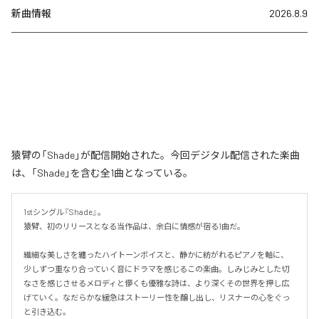
新曲情報
2026.8.9
猿臂の「Shade」が配信開始された。今回デジタル配信された楽曲
は、「Shade」を含む全1曲となっている。
1stシングル『Shade』。

猿臂、初のリリースとなる当作品は、余白に情感が宿る1曲だ。

繊細な美しさを纏ったハイトーンボイスと、静かに紡がれるピアノを軸に、
少しずつ重なり合っていく音にドラマを感じるこの楽曲。しみじみとした切
なさを感じさせるメロディと儚くも優雅な詩は、より深くその世界を押し広
げていく。なだらかな緩急はストーリー性を醸し出し、リスナーの心をぐっ
と引き込む。
