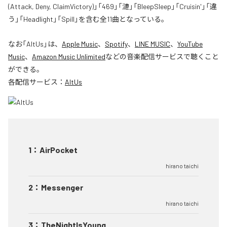
(Attack, Deny, ClaimVictory)」「469」「漣」「BleepSleep」「Cruisin'」「違
う」「Headlight」「Spill」を含む全11曲となっている。
なお「
AltUs
」は、
Apple Music
、
Spotify
、
LINE MUSIC
、
YouTube
Music
、
Amazon Music Unlimited
などの音楽配信サービスで聴くこと
ができる。
各配信サービス：
AltUs
1
：
AirPocket
hirano taichi
2
：
Messenger
hirano taichi
3
：
TheNightIsYoung