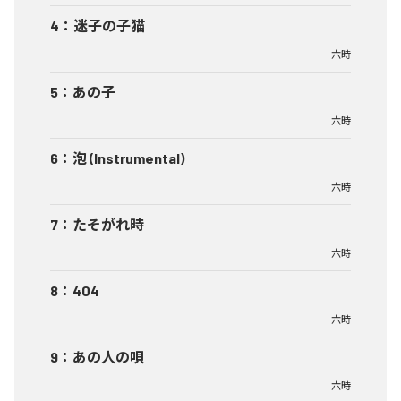
4
：
迷子の子猫
六時
5
：
あの子
六時
6
：
泡 (Instrumental)
六時
7
：
たそがれ時
六時
8
：
404
六時
9
：
あの人の唄
六時