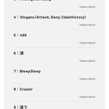
hirano taichi
4
：
Slogans (Attack, Deny, ClaimVictory)
hirano taichi
5
：
469
hirano taichi
6
：
漣
hirano taichi
7
：
BleepSleep
hirano taichi
8
：
Cruisin'
hirano taichi
9
：
違う