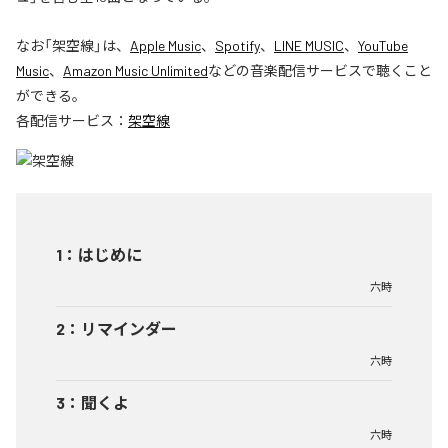
なお「
架空線
」は、
Apple Music
、
Spotify
、
LINE MUSIC
、
YouTube
Music
、
Amazon Music Unlimited
などの音楽配信サービスで聴くこと
ができる。
各配信サービス：
架空線
1
：
はじめに
六時
2
：
リマインダー
六時
3
：
聞くよ
六時