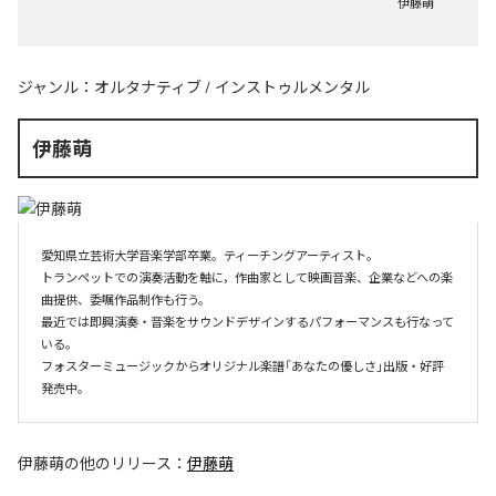
伊藤萌
ジャンル：
オルタナティブ
/
インストゥルメンタル
伊藤萌
愛知県立芸術大学音楽学部卒業。ティーチングアーティスト。

トランペットでの演奏活動を軸に，作曲家として映画音楽、企業などへの楽
曲提供、委嘱作品制作も行う。

最近では即興演奏・音楽をサウンドデザインするパフォーマンスも行なって
いる。

フォスターミュージックからオリジナル楽譜「あなたの優しさ」出版・好評
伊藤萌
の他のリリース：
伊藤萌