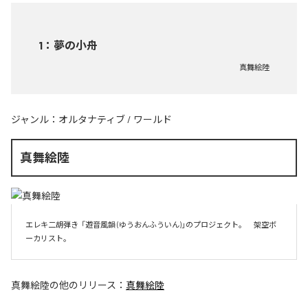
1
：
夢の小舟
真舞絵陸
ジャンル：
オルタナティブ
/
ワールド
真舞絵陸
エレキ二胡弾き  「遊音風韻 (ゆうおんふういん)」のプロジェクト。　架空ボ
ーカリスト。
真舞絵陸
の他のリリース：
真舞絵陸