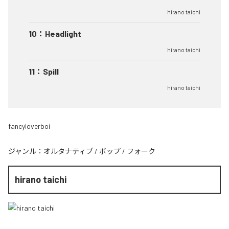
hirano taichi
10
：
Headlight
hirano taichi
11
：
Spill
hirano taichi
fancyloverboi
ジャンル：
オルタナティブ
/
ポップ
/
フォーク
hirano taichi