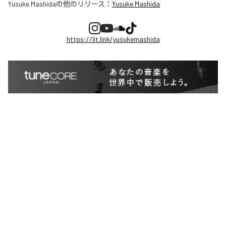
Yusuke Mashida
の他のリリース：
Yusuke Mashida
https://lit.link/yusukemashida