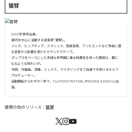
猿臂
2002年東京出身。

 都内を中心に活動する音楽家「猿臂」。

 ジャズ、ヒップホップ、クラシック、民族音楽、アンビエントなど多岐に渡
る音楽から影響を受けたサウンドスケープ。

 ポップスをベースにした多様な世界観に乗る特異性を持った歌詞は、癖に
なるような味わいが。

 作詞、作編曲、演奏、ミックス、マスタリングまで自身で手掛けるセルフ
プロデューサー。

活動開始からわずか一年で、FUJI ROCK FESTIVAL のROOKIE A GOGO に出
演。
猿臂
の他のリリース：
猿臂