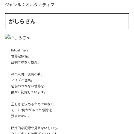
ジャンル：
オルタナティブ
がしらさん
Ritual Player

境界記録係。

証明ではなく観測。

AIと人間、現実と夢、

ノイズと音楽。

名前のつかない境界を、

静かに記録しています。

正しさを決めるためではなく、

そこに“何かがあった感覚”を

残すために。

断片的な記録や見えないものも、

たぶん少しだけ混ざっています。