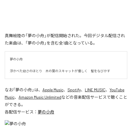
真舞絵陸の「夢の小舟」が配信開始された。今回デジタル配信され
た楽曲は、「夢の小舟」を含む全1曲となっている。
夢の小舟　

浮かべた幼さのほとり　木の葉のスキャットが優しく　髪をなびかす
なお「
夢の小舟
」は、
Apple Music
、
Spotify
、
LINE MUSIC
、
YouTube
Music
、
Amazon Music Unlimited
などの音楽配信サービスで聴くこと
ができる。
各配信サービス：
夢の小舟