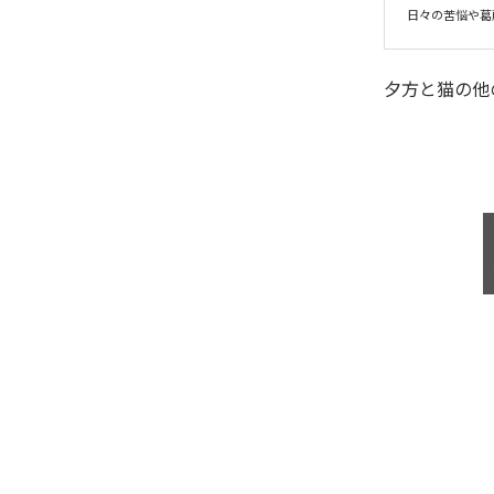
日々の苦悩や葛
夕方と猫
の他