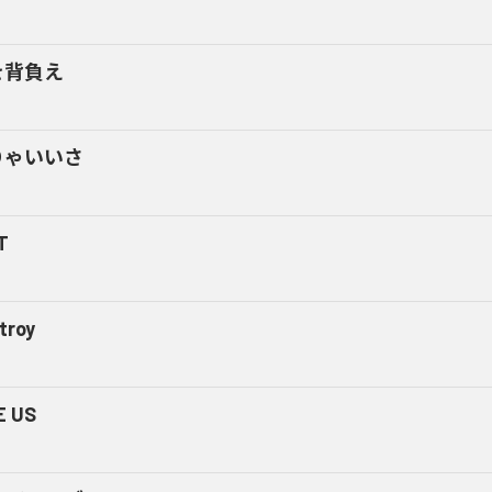
を背負え
りゃいいさ
T
troy
E US