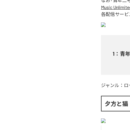
なお「
青年二
Music Unlimite
各配信サービ
1
：
青
ジャンル：
ロ
夕方と猫