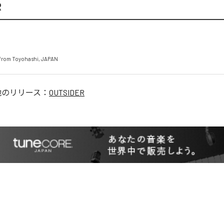
R
from Toyohashi, JAPAN
他のリリース：
OUTSIDER