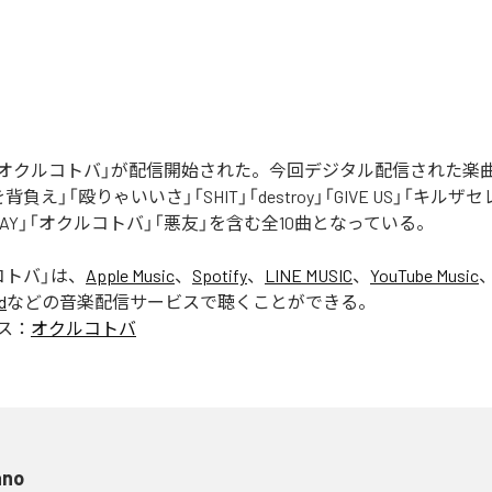
Rの「オクルコトバ」が配信開始された。今回デジタル配信された楽
罪を背負え」「殴りゃいいさ」「SHIT」「destroy」「GIVE US」「キルザ
 AWAY」「オクルコトバ」「悪友」を含む全10曲となっている。
コトバ
」は、
Apple Music
、
Spotify
、
LINE MUSIC
、
YouTube Music
d
などの音楽配信サービスで聴くことができる。
ス：
オクルコトバ
ano