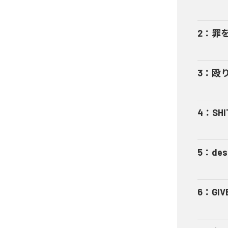
2
：
罪
3
：
殴
4
：
SHI
5
：
des
6
：
GIV