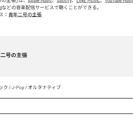
号の主張
」は、
Apple Music
、
Spotify
、
LINE MUSIC
、
YouTube Musi
d
などの音楽配信サービスで聴くことができる。
ス：
青年二号の主張
年二号の主張
ック
/
J-Pop
/
オルタナティブ