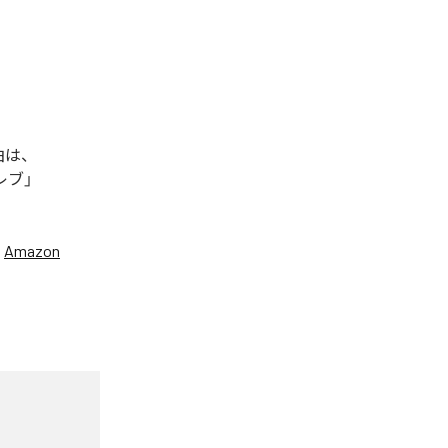
曲は、
セレブ」
、
Amazon