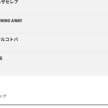
ルザセレブ
NING AWAY
クルコトバ
友
ック