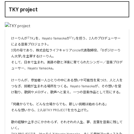
TKY project
けーりんが「TK」を、Hayato Yamaokaが「Y」を担う、2人のプロデューサー
による音楽プロジェクト。

3児の母であり、株式会社ライフキャリアcircle代表取締役、「Bポジけーり
ん大学」を主宰するけーりん。

そして、日本で生まれ、英語の歌と洋楽に育てられたシンガー／音楽プロデ
ューサー、Hayato Yamaoka。

けーりんが、参加者一人ひとりの中にある想いや可能性を見つけ、人と人を
つなぎ、挑戦が生まれる場所をつくる。Hayato Yamaokaが、その想いを受
け取り、歌詞やメロディ、歌声へと変え、一つの音楽作品として形にする。

「何歳からでも、どんな立場からでも、新しい挑戦は始められる」

そんな想いから、2人はTKY PROJECTを立ち上げた。

歌の経験や上手さにかかわらず、それぞれの人生、夢、言葉を音楽に残して
いく。

TKY PROJECTは、けーりんとHayato Yamaoka、そして参加アーティストた