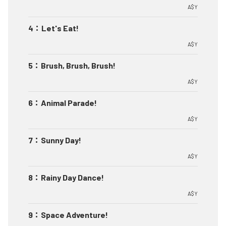
A$Y
4
：
Let's Eat!
A$Y
5
：
Brush, Brush, Brush!
A$Y
6
：
Animal Parade!
A$Y
7
：
Sunny Day!
A$Y
8
：
Rainy Day Dance!
A$Y
9
：
Space Adventure!