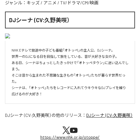
ジャンル：
キッズ
/
アニメ
/
TV/ドラマ/CM/映画
DJシーナ (CV:久野美咲）
NHK Eテレで放送中の子ども番組「オトッペ」の主人公、DJシーナ。

世界一のDJになる日を目指して旅をしている、音が大好きな女の子。

ある日、シーナはちょっとしたきっかけで「オトッペタウン」に迷い込んでし
まう。

そこは音から生まれた不思議な生きもの「オトッペ」たちが暮らす世界だっ
た。

シーナは、「オトッペ」たちをレコードに入れてウキウキなDJプレイを繰り
広げるのが大好き！
DJシーナ (CV:久野美咲）
の他のリリース：
DJシーナ (CV:久野美咲）
https://www.nhk.or.jp/otoppe/