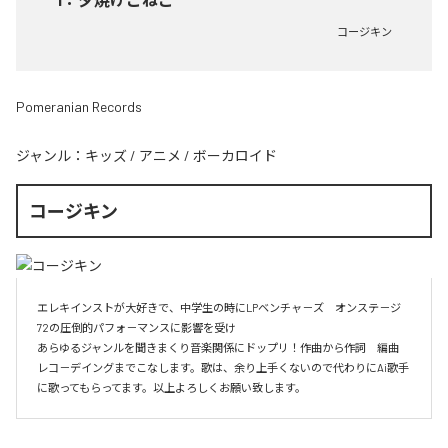
コージキン
Pomeranian Records
ジャンル：
キッズ
/
アニメ
/
ボーカロイド
コージキン
エレキインストが大好きで、中学生の時にLPベンチャ－ズ　オンステ－ジ
72の圧倒的パフォ－マンスに影響を受け

あらゆるジャンルを聞きまくり音楽関係にドップリ！作曲から作詞　編曲　
レコ－デイングまでこなします。歌は、余り上手くないので代わりにAi歌手
に歌ってもらってます。以上よろしくお願い致します。