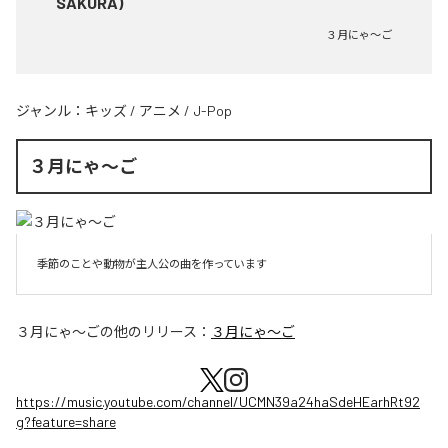
SAKURA)
３月にゃ〜ご
ジャンル：
キッズ
/
アニメ
/
J-Pop
３月にゃ〜ご
季節のことや動物が主人公の曲を作っています
３月にゃ〜ご
の他のリリース：
３月にゃ〜ご
https://music.youtube.com/channel/UCMN39a24haSdeHEarhRt92
g?feature=share