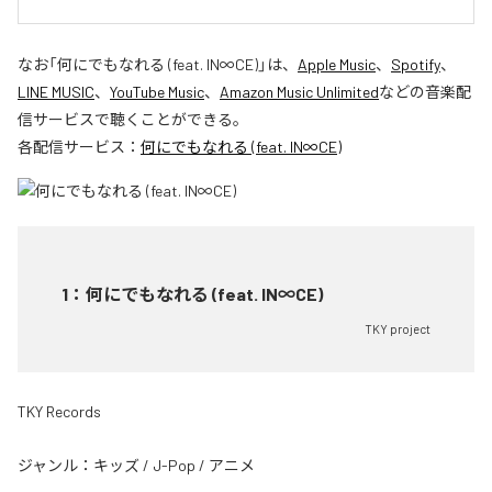
なお「
何にでもなれる (feat. IN∞CE)
」は、
Apple Music
、
Spotify
、
LINE MUSIC
、
YouTube Music
、
Amazon Music Unlimited
などの音楽配
信サービスで聴くことができる。
各配信サービス：
何にでもなれる (feat. IN∞CE)
1
：
何にでもなれる (feat. IN∞CE)
TKY project
TKY Records
ジャンル：
キッズ
/
J-Pop
/
アニメ