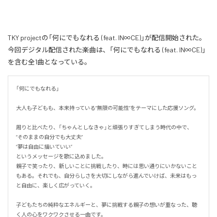
TKY projectの「何にでもなれる (feat. IN∞CE)」が配信開始された。
今回デジタル配信された楽曲は、「何にでもなれる (feat. IN∞CE)」
を含む全1曲となっている。
「何にでもなれる」

大人も子どもも、本来持っている“無限の可能性”をテーマにした応援ソング。

周りと比べたり、「ちゃんとしなきゃ」と頑張りすぎてしまう時代の中で、

“そのままの自分でも大丈夫”

“夢は自由に描いていい”

というメッセージを歌に込めました。

親子で笑ったり、新しいことに挑戦したり、時には思い通りにいかないこと
もある。それでも、自分らしさを大切にしながら進んでいけば、未来はもっ
と自由に、楽しく広がっていく。

子どもたちの純粋なエネルギーと、夢に挑戦する親子の想いが重なった、聴
く人の心をワクワクさせる一曲です。