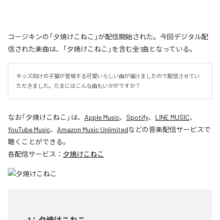
コージキンの「夕焼けこねこ」が配信開始された。今回デジタル配
信された楽曲は、「夕焼けこねこ」を含む全1曲となっている。
キッズ向けの子猫が登場する可愛いらしい曲が描けましたので配信させてい
ただきました。たまにはこんな曲もいかがですか？
なお「
夕焼けこねこ
」は、
Apple Music
、
Spotify
、
LINE MUSIC
、
YouTube Music
、
Amazon Music Unlimited
などの音楽配信サービスで
聴くことができる。
各配信サービス：
夕焼けこねこ
1
：
夕焼けこねこ