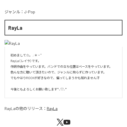
ジャンル：
J-Pop
RayLa
初めまして☆。.:＊・゜

RayLa（レイラ）です。

作詞作曲をやっています。バンドでの立ち位置はベースをやっています。

色んな方に聴いて頂きたいので、ジャンルに拘らずに作っています。

でもやはりROCKが好きなので、偏ってしまうかも知れません汗

今後ともよろしくお願い致します*⸜♡⸝*
RayLa
の他のリリース：
RayLa