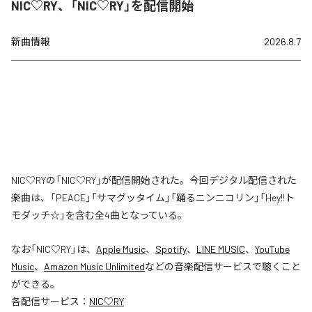
NIC♡RY、「NIC♡RY」を配信開始
新曲情報
2026.8.7
NIC♡RYの「NIC♡RY」が配信開始された。今回デジタル配信された
楽曲は、「PEACE」「サマグッタイム」「踊るニンニコリン」「Hey!!ト
モダッチ☆」を含む全4曲となっている。
なお「
NIC♡RY
」は、
Apple Music
、
Spotify
、
LINE MUSIC
、
YouTube
Music
、
Amazon Music Unlimited
などの音楽配信サービスで聴くこと
ができる。
各配信サービス：
NIC♡RY