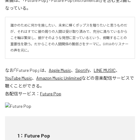
楽曲は、「Future Pop」「Future Pop (Instrumental)」を含む全2曲と
なっている。
誰かのために何かを施したい、未来に輝くポップスを贈りたいと思うものだ
が、それはすでに彼の周りの人間は受け取り済みで、充分に満ちているから
こそ輪は繁栄し、彼がそのような発想に至っているという、俯瞰することの
重要性を歌う。だからこその人間関係の脆弱さをテーマに。GIRIAのリスナー
の声を元に。
なお「
Future Pop
」は、
Apple Music
、
Spotify
、
LINE MUSIC
、
YouTube Music
、
Amazon Music Unlimited
などの音楽配信サービスで
聴くことができる。
各配信サービス：
Future Pop
1
：
Future Pop