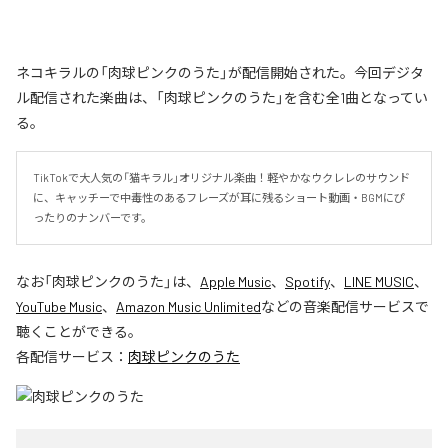
ネコキラルの「肉球ピンクのうた」が配信開始された。今回デジタ
ル配信された楽曲は、「肉球ピンクのうた」を含む全1曲となってい
る。
TikTokで大人気の「猫キラル」オリジナル楽曲！軽やかなウクレレのサウンド
に、キャッチーで中毒性のあるフレーズが耳に残るショート動画・BGMにぴ
ったりのナンバーです。
なお「
肉球ピンクのうた
」は、
Apple Music
、
Spotify
、
LINE MUSIC
、
YouTube Music
、
Amazon Music Unlimited
などの音楽配信サービスで
聴くことができる。
各配信サービス：
肉球ピンクのうた