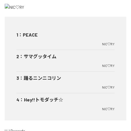
1
：
PEACE
NIC♡RY
2
：
サマグッタイム
NIC♡RY
3
：
踊るニンニコリン
NIC♡RY
4
：
Hey!!トモダッチ☆
NIC♡RY
HJ Records