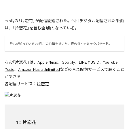
miollyの「片恋花」が配信開始された。今回デジタル配信された楽曲
は、「片恋花」を含む全1曲となっている。
誰もが知っている"片想い”の心情を描いた、夏のダイナミックバラード。
なお「
片恋花
」は、
Apple Music
、
Spotify
、
LINE MUSIC
、
YouTube
Music
、
Amazon Music Unlimited
などの音楽配信サービスで聴くこと
ができる。
各配信サービス：
片恋花
1
：
片恋花