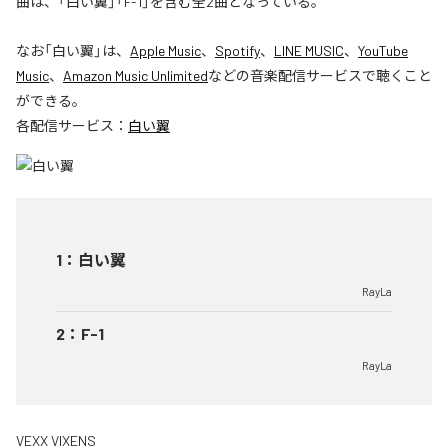
曲は、「白い翼」「F-1」を含む全2曲となっている。
なお「
白い翼
」は、
Apple Music
、
Spotify
、
LINE MUSIC
、
YouTube
Music
、
Amazon Music Unlimited
などの音楽配信サービスで聴くこと
ができる。
各配信サービス：
白い翼
1
：
白い翼
RayLa
2
：
F-1
RayLa
VEXX VIXENS