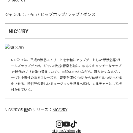
ジャンル：
J-Pop
/
ヒップホップ/ラップ
/
ダンス
NIC♡RY
NIC♡RYは、平成の渋谷ストリートを令和にアップデートした“新渋谷系”ガ
ールズラップデュオ。ギャル×渋谷×音楽を軸に、ゆるくキャッチーなラップ
で“時代のノリを塗り替えていく”。自然体でありながら、踊りたくなるグル
ーヴと中毒性のあるフレーズで、音楽を“聴くもの”から“体感するもの”へと進
化させる。渋谷発の新しいミュージックを世界へ広げ、カルチャーとして根
付かせていく。
NIC♡RY
の他のリリース：
NIC♡RY
https://nicory.jp