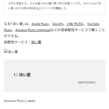
された学生たち。そんな彼らの心境に寄り添う恋愛ソングだ。13th Single「淡
い夏」は2026年8月8日(土)にリリースを開始した。
なお「
淡い夏
」は、
Apple Music
、
Spotify
、
LINE MUSIC
、
YouTube
Music
、
Amazon Music Unlimited
などの音楽配信サービスで聴くこと
ができる。
各配信サービス：
淡い夏
1
：
淡い夏
WARM DENISH
blowout Music Labels