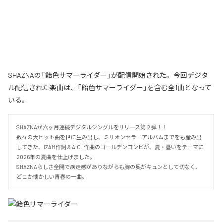
SHAZNAの「飴色サマーライダー」が配信開始された。今回デジタ
ル配信された楽曲は、「飴色サマーライダー」を含む全1曲となって
いる。
SHAZNAが六ヶ月連続デジタルシングルをリリース第２弾！！

数々の大ヒット曲を世に生み出し、ミリオンセラーアルバムまでをも産み出
してきた、IZAM作詞 & A.O.I作曲のゴールデンコンビが、夏・憂いをテーマに
2026年の夏曲を仕上げました。

SHAZNAらしさ全開で疾走感がありながらも胸の奥がキュンとして切なく、
どこか懐かしい青春の一曲。