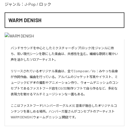
ジャンル：
J-Pop
/
ロック
WARM DENISH
バンドサウンドを中心としたミクスチャーポップ(ロック)をジャンルに持
ち、若い現代シーンを歌にした楽曲は、共感性を生む。繊細な歌詞と暖かい
声を活かしたソロアーティスト。

リリースされているオリジナル楽曲は、全てComposer／Vo：みやっち自身
が作詞作曲、編曲を行っている。アルバムのジャケット写真やイラスト、ミ
ュージックビデオの撮影やアニメーション作り、ウォームデニッシュのコン
セプトであるファストフード店をCG/3D制作ソフトで自ら作るなど、多彩な
表現力を魅せるマルチミュージシャンな一面もある。

ここはファストフード(ハンバーガーグルメ)と音楽が融合したオリジナルコ
ンテンツを楽しめる場所。ハンバーガ屋さんがコンセプトのアーティスト
WARM DENISH (ウォームデニッシュ)開店です。