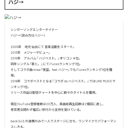
ハジ→
シンガーソングエンターテイナー

ハジ→（読み方はハジー）

2005年　地元 仙台にて 音楽活動をスタート。

2013年　メジャーデビュー。

2015年　アルバム『 ハジベスト。』オリコン４位。

同年シングル『君と。』にてiTunesランキング1位。

そしてコラボ曲 miwa『夜空。feat.ハジ→』でもiTunesランキング1位を獲
得。

2016年　コラボベストとなる『コラボ de ハジベスト。』ではLINE MUSICラ
ンキング1位。

リリース作品は配信チャートを中心に数々のタイトルを獲得。

現在YouTube登録者数は20万人、楽曲総再生回数は2億回に達し、

老若男女問わず幅広い世代から支持を受けている。 

back DJとの連携のみで一人でステージに立ち、ワンマイクでパフォーマン
スしきる、
