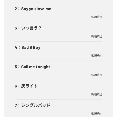
2
：
Say you love me
高瀬統也
3
：
いつ言う？
高瀬統也
4
：
Bad B Boy
高瀬統也
5
：
Call me tonight
高瀬統也
6
：
灰ライト
高瀬統也
7
：
シングルバッド
高瀬統也