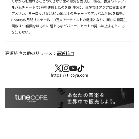
りながらも触れることのできない愛の感覚を表現し、操る。香港のトップア
ルバムチャートで3冠を達成したのを皮切りに、現在ではアジアに留まらず
アメリカ、ヨーロッパなど80カ国以上のチャートでアルバムが1位を獲得。
Spotifyの月間リスナー数100万人アーティストの常連となり、楽曲の総再生
回数は30億回をはるかに超えるなどバイラルヒットの勢いは止まるところ
を知らない。
高瀬統也
の他のリリース：
高瀬統也
https://t-toya.com