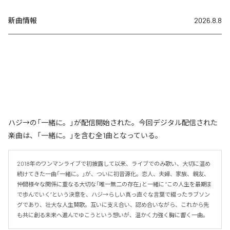
新曲情報
2026.8.8
ハジ→の「一緒に。」が配信開始された。今回デジタル配信された
楽曲は、「一緒に。」を含む全1曲となっている。
2018年のワンマンライブで初披露して以来、ライブでのみ歌い、大切に温め
続けてきた一曲「一緒に。」が、ついに初音源化。恋人、夫婦、家族、親友、
仲間――様々な関係に重なる大切な「唯一無二の存在」と一緒に “この人生を最期ま
で歩んでいく”という決意を、ハジ→らしい真っ直ぐな言葉で綴ったラブソン
グであり、壮大な人生賛歌。互いに支え合い、認め合いながら、これから先
も共に創る未来へ進んでゆこうという想いが、温かく力強く胸に響く一曲。