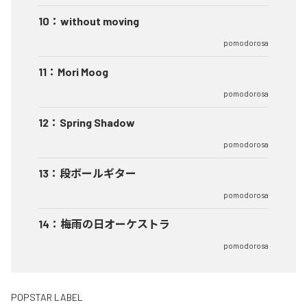
10
：
without moving
pomodorosa
11
：
Mori Moog
pomodorosa
12
：
Spring Shadow
pomodorosa
13
：
段ボールギター
pomodorosa
14
：
梅雨の日オーケストラ
pomodorosa
POPSTAR LABEL