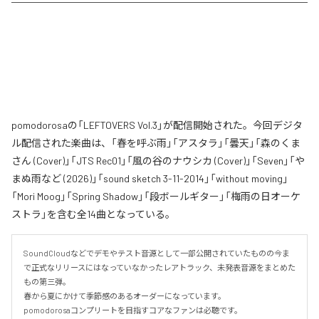
pomodorosaの「LEFTOVERS Vol.3」が配信開始された。今回デジタ
ル配信された楽曲は、「春を呼ぶ雨」「アスタラ」「曇天」「森のくま
さん (Cover)」「JTS Rec01」「風の谷のナウシカ (Cover)」「Seven」「や
まぬ雨など (2026)」「sound sketch 3-11-2014」「without moving」
「Mori Moog」「Spring Shadow」「段ボールギター」「梅雨の日オーケ
ストラ」を含む全14曲となっている。
SoundCloudなどでデモやテスト音源として一部公開されていたものの今ま
で正式なリリースにはなっていなかったレアトラック、未発表音源をまとめた
もの第三弾。

春から夏にかけて季節感のあるオーダーになっています。

pomodorosaコンプリートを目指すコアなファンは必聴です。