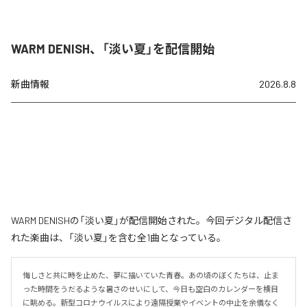
WARM DENISH、「淡い夏」を配信開始
新曲情報
2026.8.8
WARM DENISHの「淡い夏」が配信開始された。今回デジタル配信さ
れた楽曲は、「淡い夏」を含む全1曲となっている。
悔しさと共に時を止めた、夢に描いていた青春。あの頃のぼくたちは、止ま
った時間をうだるような暑さのせいにして、今日も空白のカレンダーを横目
に眺める。新型コロナウイルスにより遠隔授業やイベントの中止を余儀なく