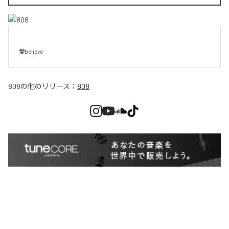
愛believe
808
の他のリリース：
808