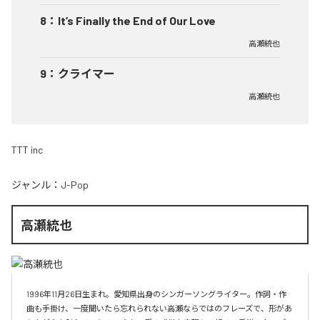
8
：
It’s Finally the End of Our Love
高瀬統也
9
：
クライマー
高瀬統也
TTT inc
ジャンル：
J-Pop
高瀬統也
1996年11月26日生まれ。愛知県出身のシンガーソングライター。作詞・作
曲も手掛け、一度聞いたら忘れられない高瀬ならではのフレーズで、形があ