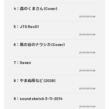
4
：
森のくまさん (Cover)
pomodorosa
5
：
JTS Rec01
pomodorosa
6
：
風の谷のナウシカ (Cover)
pomodorosa
7
：
Seven
pomodorosa
8
：
やまぬ雨など (2026)
pomodorosa
9
：
sound sketch 3-11-2014
pomodorosa