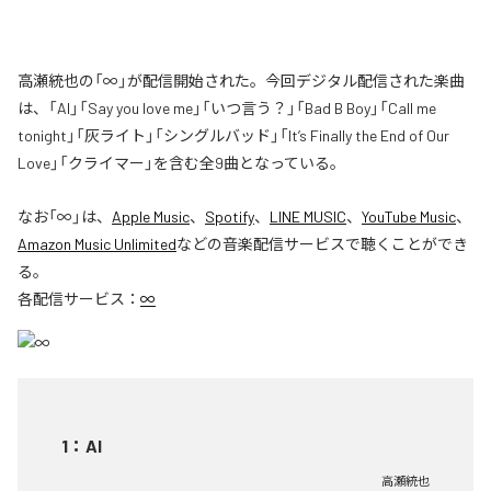
高瀬統也の「∞」が配信開始された。今回デジタル配信された楽曲
は、「AI」「Say you love me」「いつ言う？」「Bad B Boy」「Call me
tonight」「灰ライト」「シングルバッド」「It’s Finally the End of Our
Love」「クライマー」を含む全9曲となっている。
なお「
∞
」は、
Apple Music
、
Spotify
、
LINE MUSIC
、
YouTube Music
、
Amazon Music Unlimited
などの音楽配信サービスで聴くことができ
る。
各配信サービス：
∞
1
：
AI
高瀬統也