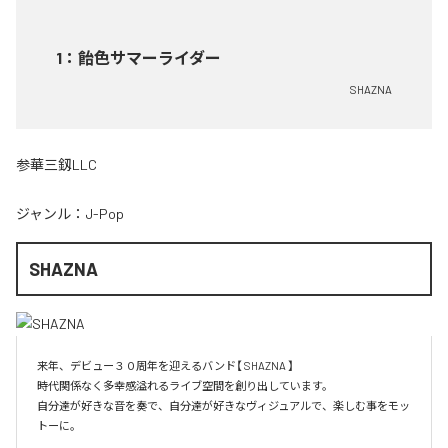
1
：
飴色サマーライダー
SHAZNA
参華三釼LLC
ジャンル：
J-Pop
SHAZNA
来年、デビュー３０周年を迎えるバンド【 SHAZNA 】

時代関係なく多幸感溢れるライブ空間を創り出しています。

自分達が好きな音を奏で、自分達が好きなヴィジュアルで、楽しむ事をモッ