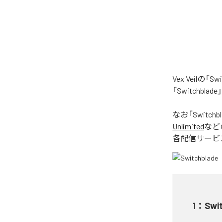
Vex Veil
「Switchb
なお「
Switchb
Unlimited
など
各配信サービ
1
：
Swi