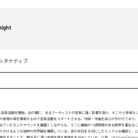
night
ルタナティブ
月から音楽活動を開始。幼少期に、あるアーティストの音楽に強く影響を受け、そこから多様な
の表現の場を模索する中で音楽活動をスタートさせる。作詞・作曲を自らが手がけており
るアンビエントサウンドを基盤としながらも、そこに繊細かつ透明感のある歌声を重ねる
りかけるような独特の世界観を構築している。音の余白を大切にしたミニマルな構成と、
合することで、聴き手に深い余韻を残す表現を生み出している。12月、1st Single「midni