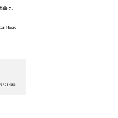
た楽曲は、
on Music
IPBROTHERS