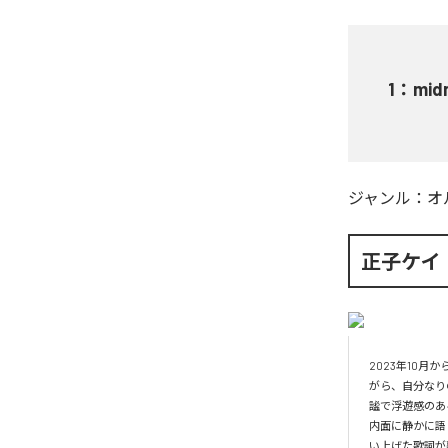
1
：
mid
ジャンル：
オ
正子ケイ
2023年10
がら、自分なり
謐で浮遊感のあ
内面に静かに語
い上げた歌詞が融