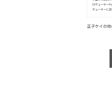
ロデューサーMsD
デューサーに迎えた
正子ケイ
の他