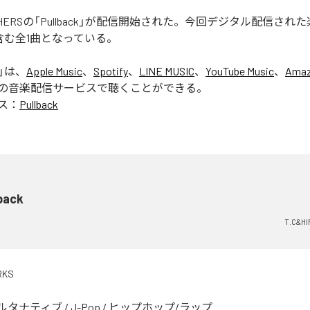
ROTHERSの「Pullback」が配信開始された。今回デジタル配信され
k」を含む全1曲となっている。
」は、
Apple Music
、
Spotify
、
LINE MUSIC
、
YouTube Music
、
Amaz
の音楽配信サービスで聴くことができる。
ス：
Pullback
back
T.C&H
RKS
ルタナティブ
/
J-Pop
/
ヒップホップ/ラップ