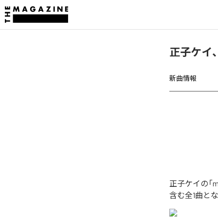
正子ケイ、「
新曲情報
正子ケイの「m
含む全1曲と