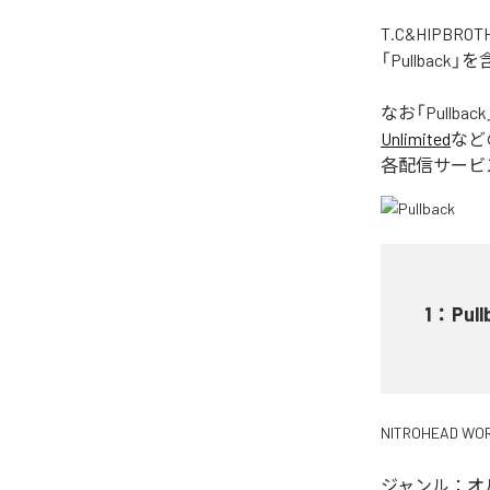
T.C&HIPB
「Pullbac
なお「
Pullback
Unlimited
など
各配信サービ
1
：
Pull
NITROHEAD WO
ジャンル：
オ