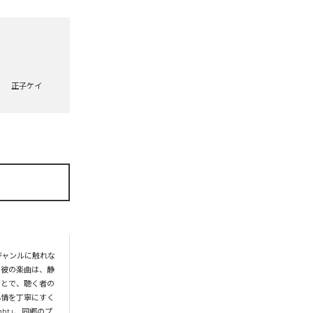
正子ケイ
ジャンルに触れな
、彼の楽曲は、静
ことで、聴く者の
心情を丁寧にすく
ght」、同郷のプ