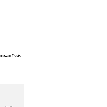
、
mazon Music