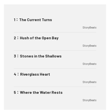
1
：
The Current Turns
StoryBeats
2
：
Hush of the Open Bay
StoryBeats
3
：
Stones in the Shallows
StoryBeats
4
：
Riverglass Heart
StoryBeats
5
：
Where the Water Rests
StoryBeats