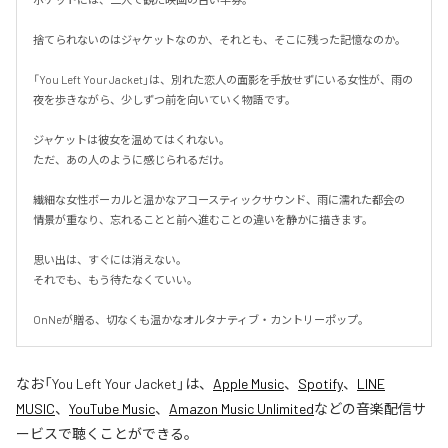
捨てられないのはジャケットなのか、それとも、そこに残った記憶なのか。

「You Left Your Jacket」は、別れた恋人の面影を手放せずにいる女性が、雨の
夜を歩きながら、少しずつ前を向いていく物語です。

ジャケットは彼女を温めてはくれない。

ただ、あの人のように感じられるだけ。

繊細な女性ボーカルと温かなアコースティックサウンド、雨に濡れた都会の
情景が重なり、忘れることと前へ進むことの違いを静かに描きます。

思い出は、すぐには消えない。

それでも、もう待たなくていい。

OnNeが贈る、切なくも温かなオルタナティブ・カントリーポップ。
なお「
You Left Your Jacket
」は、
Apple Music
、
Spotify
、
LINE
MUSIC
、
YouTube Music
、
Amazon Music Unlimited
などの音楽配信サ
ービスで聴くことができる。