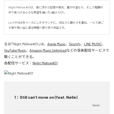
Night Mellow #01は、夜に浮かぶ記憶や喪失、誰かの温もり、そして暗闇の
中で見つける小さな希望を描いた4曲入りEP。

Lo-fiやR&Bをベースにしたサウンドに、切なさと静けさを重ね、一人で過ご
す夜や思い出に浸る時間へ寄り添う作品です。
なお「
Night Mellow#01
」は、
Apple Music
、
Spotify
、
LINE MUSIC
、
YouTube Music
、
Amazon Music Unlimited
などの音楽配信サービスで
聴くことができる。
各配信サービス：
Night Mellow#01
1
：
Still can't move on (feat. Nelle)
Genki