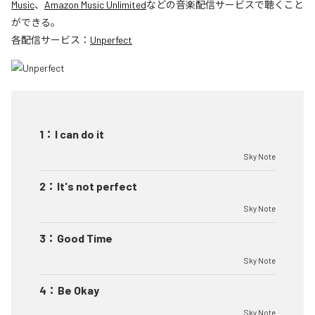
Music
、
Amazon Music Unlimited
などの音楽配信サービスで聴くこと
ができる。
各配信サービス：
Unperfect
1
：
I can do it
Sky Note
2
：
It's not perfect
Sky Note
3
：
Good Time
Sky Note
4
：
Be Okay
Sky Note