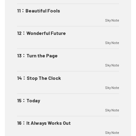
11
：
Beautiful Fools
Sky Note
12
：
Wonderful Future
Sky Note
13
：
Turn the Page
Sky Note
14
：
Stop The Clock
Sky Note
15
：
Today
Sky Note
16
：
It Always Works Out
Sky Note