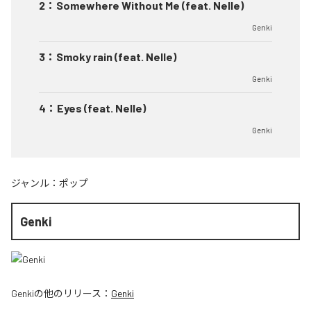
2
：
Somewhere Without Me (feat. Nelle)
Genki
3
：
Smoky rain (feat. Nelle)
Genki
4
：
Eyes (feat. Nelle)
Genki
ジャンル：
ポップ
Genki
Genki
の他のリリース：
Genki