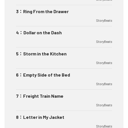
3
：
Ring From the Drawer
StoryBeats
4
：
Dollar on the Dash
StoryBeats
5
：
Storm in the Kitchen
StoryBeats
6
：
Empty Side of the Bed
StoryBeats
7
：
Freight Train Name
StoryBeats
8
：
Letter in My Jacket
StoryBeats