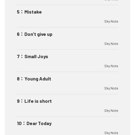
5
：
Mistake
Sky Note
6
：
Don't give up
Sky Note
7
：
Small Joys
Sky Note
8
：
Young Adult
Sky Note
9
：
Life is short
Sky Note
10
：
Dear Today
Sky Note