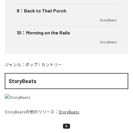
9
：
Back to That Porch
StoryBeats
10
：
Morning on the Rails
StoryBeats
ジャンル：
ポップ
/
カントリー
StoryBeats
StoryBeats
の他のリリース：
StoryBeats