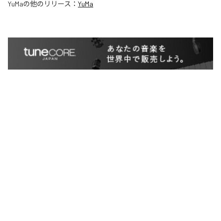
YuMa
の他のリリース：
YuMa