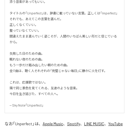
添う音楽があってもいい。

タイトルの「Unperfect」は、辞書に載っていない言葉。正しくは「Imperfect」
それでも、あえてこの言葉を選んだ。

正しくなくていい。

整っていなくていい。

間違えたまま進んでいく姿こそが、人間のいちばん美しい形だと信じている
から。

失敗した日のための曲。

眠れない夜のための曲。

もう一歩だけ踏み出したい朝のための曲。

全17曲は、聴く人それぞれの「完璧じゃない毎日」に静かに火を灯す。

これは、応援歌ではない。

隣で同じ景色を見てくれる、友達のような音楽。

今日を生き延びた、すべての人へ。

-- Sky Note「Unperfect」
なお「
Unperfect
」は、
Apple Music
、
Spotify
、
LINE MUSIC
、
YouTube