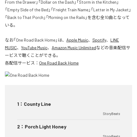
From the Drawer」「Dollar on the Dash」「Storm in the Kitchen」
「Empty Side of the Bed」「Freight Train Name」「Letter in My Jacket」
「Back to That Porch」「Morning on the Rails」を含む全10曲となって
いる。
なお「
One Road Back Home
」は、
Apple Music
、
Spotify
、
LINE
MUSIC
、
YouTube Music
、
Amazon Music Unlimited
などの音楽配信サ
ービスで聴くことができる。
各配信サービス：
One Road Back Home
1
：
County Line
StoryBeats
2
：
Porch Light Honey
StoryBeats