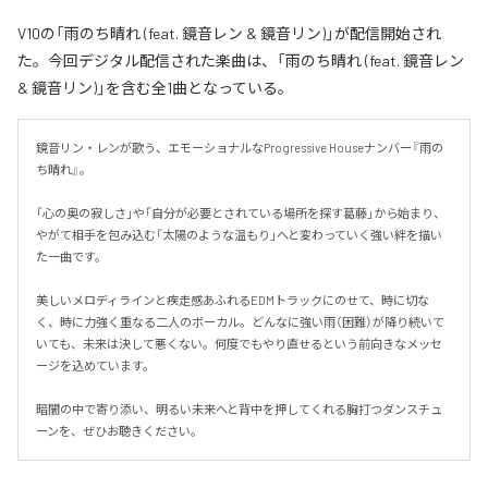
V10の「雨のち晴れ (feat. 鏡音レン & 鏡音リン)」が配信開始され
た。今回デジタル配信された楽曲は、「雨のち晴れ (feat. 鏡音レン
& 鏡音リン)」を含む全1曲となっている。
鏡音リン・レンが歌う、エモーショナルなProgressive Houseナンバー『雨の
ち晴れ』。

「心の奥の寂しさ」や「自分が必要とされている場所を探す葛藤」から始まり、
やがて相手を包み込む「太陽のような温もり」へと変わっていく強い絆を描い
た一曲です。

美しいメロディラインと疾走感あふれるEDMトラックにのせて、時に切な
く、時に力強く重なる二人のボーカル。どんなに強い雨（困難）が降り続いて
いても、未来は決して悪くない。何度でもやり直せるという前向きなメッセ
ージを込めています。

暗闇の中で寄り添い、明るい未来へと背中を押してくれる胸打つダンスチュ
ーンを、ぜひお聴きください。