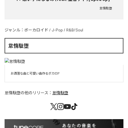
怠惰駄堕
ジャンル：
ボーカロイド
/
J-Pop
/
R&B/Soul
怠惰駄堕
お洒落な曲と可愛い曲作るボカロP
怠惰駄堕
の他のリリース：
怠惰駄堕