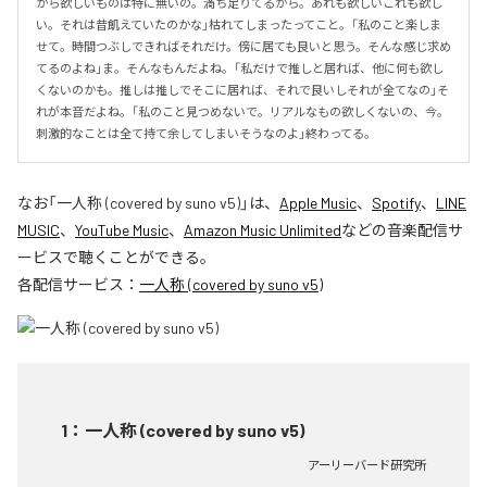
から欲しいものは特に無いの。満ち足りてるから。あれも欲しいこれも欲し
い。それは昔飢えていたのかな」枯れてしまったってこと。「私のこと楽しま
せて。時間つぶしできればそれだけ。傍に居ても良いと思う。そんな感じ求め
てるのよね」ま。そんなもんだよね。「私だけで推しと居れば、他に何も欲し
くないのかも。推しは推しでそこに居れば、それで良いしそれが全てなの」そ
れが本音だよね。「私のこと見つめないで。リアルなもの欲しくないの、今。
刺激的なことは全て持て余してしまいそうなのよ」終わってる。
なお「
一人称 (covered by suno v5)
」は、
Apple Music
、
Spotify
、
LINE
MUSIC
、
YouTube Music
、
Amazon Music Unlimited
などの音楽配信サ
ービスで聴くことができる。
各配信サービス：
一人称 (covered by suno v5)
1
：
一人称 (covered by suno v5)
アーリーバード研究所