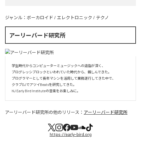
ジャンル：
ボーカロイド
/
エレクトロニック
/
テクノ
アーリーバード研究所
学生時代からコンピューターミュージックへの造詣が深く、

プログレッシブロックといわれていた時代から、親しんできた。

プログラマーとして長年マシンを活用して業務遂行してきた中で、

クラブDJでアツイBeatsを研究してきた。

HJ Early Bird Instituteの音楽をお楽しみに。
アーリーバード研究所
の他のリリース：
アーリーバード研究所
https://early-bird.org