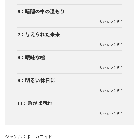
6
：
暗闇の中の温もり
らいらっくすP
7
：
与えられた未来
らいらっくすP
8
：
曖昧な嘘
らいらっくすP
9
：
明るい休日に
らいらっくすP
10
：
急がば回れ
らいらっくすP
ジャンル：
ボーカロイド