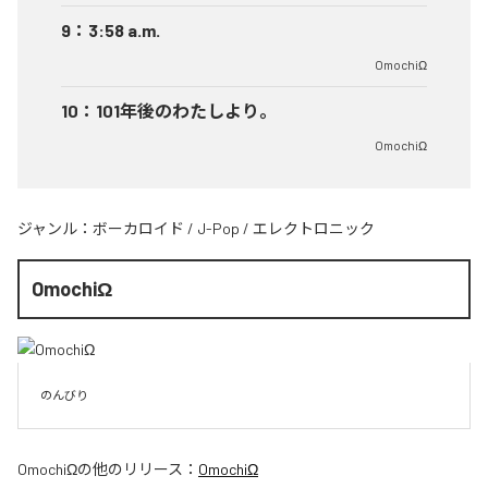
9
：
3:58 a.m.
OmochiΩ
10
：
101年後のわたしより。
OmochiΩ
ジャンル：
ボーカロイド
/
J-Pop
/
エレクトロニック
OmochiΩ
のんびり
OmochiΩ
の他のリリース：
OmochiΩ