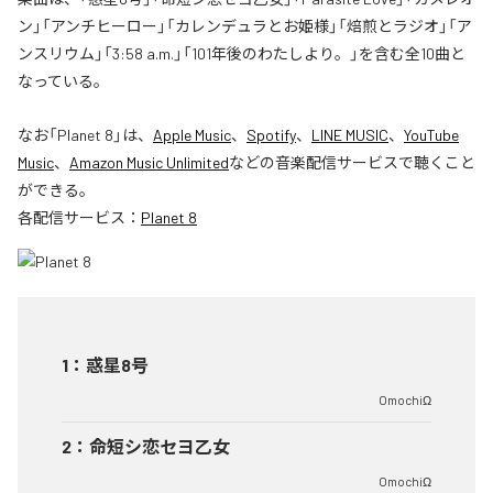
ン」「アンチヒーロー」「カレンデュラとお姫様」「焙煎とラジオ」「ア
ンスリウム」「3:58 a.m.」「101年後のわたしより。」を含む全10曲と
なっている。
なお「
Planet 8
」は、
Apple Music
、
Spotify
、
LINE MUSIC
、
YouTube
Music
、
Amazon Music Unlimited
などの音楽配信サービスで聴くこと
ができる。
各配信サービス：
Planet 8
1
：
惑星8号
OmochiΩ
2
：
命短シ恋セヨ乙女
OmochiΩ