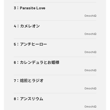
3
：
Parasite Love
OmochiΩ
4
：
カメレオン
OmochiΩ
5
：
アンチヒーロー
OmochiΩ
6
：
カレンデュラとお姫様
OmochiΩ
7
：
焙煎とラジオ
OmochiΩ
8
：
アンスリウム
OmochiΩ