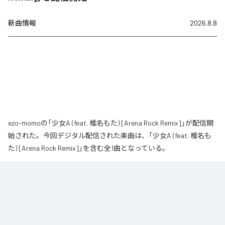
新曲情報
2026.8.8
ezo-momoの「少女A (feat. 椎名もた) [Arena Rock Remix]」が配信開
始された。今回デジタル配信された楽曲は、「少女A (feat. 椎名も
た) [Arena Rock Remix]」を含む全1曲となっている。
椎名もた「少女A」を、壮大なアリーナロックへ再構築した 「Arena Rock 
Remix」。

繊細で静かな歌い出しから、幾重にも重なるギター、力強いベースとライブ
ドラム、感情的なキーボードが一気に広がる爆発的なサビへ。
