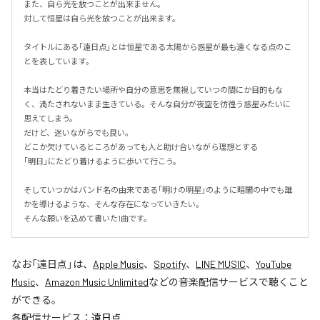
また、自ら光を放つことが出来ません。

対して恒星は自ら光を放つことが出来ます。

タイトルにある｢遠日点｣とは恒星である太陽から惑星が最も遠くなる点のこ
とを表しています。

本当はたどり着きたい場所や自分の意思を無視していつの間にか目的もな
く、満たされないまま生きている。そんな自分が夜空を彷徨う惑星みたいに
思えてしまう。

だけど、迷いながらでも良い。

どこか欠けているところがあっても人と助け合いながら理想とする

｢明日｣にたどり着けるように歩いて行こう。

そしていつかはバンド名の由来である｢明けの明星｣のように暗闇の中でも誰
かを導けるような、そんな存在になっていきたい。

そんな願いを込めて書いた1曲です。
なお「
遠日点
」は、
Apple Music
、
Spotify
、
LINE MUSIC
、
YouTube
Music
、
Amazon Music Unlimited
などの音楽配信サービスで聴くこと
ができる。
各配信サービス：
遠日点