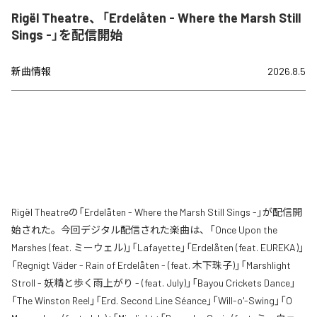
Rigël Theatre、「Erdelåten - Where the Marsh Still
Sings -」を配信開始
新曲情報
2026.8.5
Rigël Theatreの「Erdelåten - Where the Marsh Still Sings -」が配信開
始された。今回デジタル配信された楽曲は、「Once Upon the
Marshes (feat. ミーウェル)」「Lafayette」「Erdelåten (feat. EUREKA)」
「Regnigt Väder - Rain of Erdelåten - (feat. 木下珠子)」「Marshlight
Stroll - 妖精と歩く雨上がり - (feat. July)」「Bayou Crickets Dance」
「The Winston Reel」「Erd. Second Line Séance」「Will-o'-Swing」「O