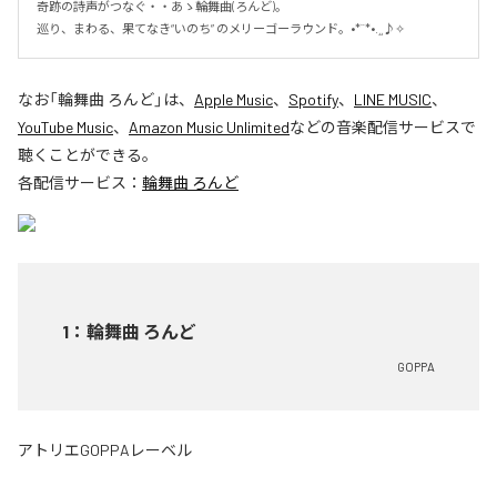
奇跡の詩声がつなぐ・・あゝ輪舞曲(ろんど)。

巡り、まわる、果てなき“いのち” のメリーゴーラウンド。•*¨*•.¸¸♪✧
なお「
輪舞曲 ろんど
」は、
Apple Music
、
Spotify
、
LINE MUSIC
、
YouTube Music
、
Amazon Music Unlimited
などの音楽配信サービスで
聴くことができる。
各配信サービス：
輪舞曲 ろんど
1
：
輪舞曲 ろんど
GOPPA
アトリエGOPPAレーベル