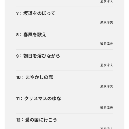
道家淳夫
7
：
坂道をのぼって
道家淳夫
8
：
春風を歌え
道家淳夫
9
：
朝日を浴びながら
道家淳夫
10
：
まやかしの恋
道家淳夫
11
：
クリスマスのゆな
道家淳夫
12
：
愛の国に行こう
道家淳夫