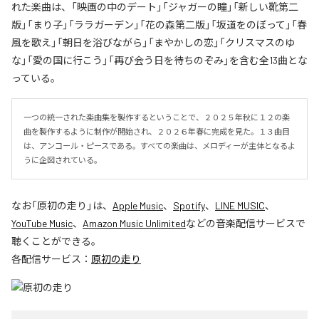
れた楽曲は、「映画の中のデート」「ジャガーの瞳」「新しい靴第二
版」「まり子」「ララガーデン」「花の森第二版」「坂道をのぼって」「春
風を歌え」「朝日を浴びながら」「まやかしの恋」「クリスマスのゆ
な」「愛の国に行こう」「再び会う日を待ちのぞみ」を含む全13曲とな
っている。
一つの統一された楽曲集を製作するということで、２０２５年秋に１２の楽
曲を製作するように制作が開始され、２０２６年春に完成を見た。１３曲目
は、アンコール・ピースである。すべての楽曲は、メロディーが主体となるよ
うに企図されている。
なお「
原初の走り
」は、
Apple Music
、
Spotify
、
LINE MUSIC
、
YouTube Music
、
Amazon Music Unlimited
などの音楽配信サービスで
聴くことができる。
各配信サービス：
原初の走り