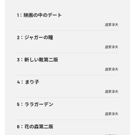
1
：
映画の中のデート
道家淳夫
2
：
ジャガーの瞳
道家淳夫
3
：
新しい靴第二版
道家淳夫
4
：
まり子
道家淳夫
5
：
ララガーデン
道家淳夫
6
：
花の森第二版