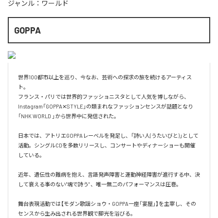
ジャンル：
ワールド
GOPPA
世界100都市以上を巡り、今なお、芸術への探求の旅を続けるアーティス
ト。

フランス・パリでは世界的ファッショニスタとして人気を博しながら、
Instagram「GOPPA✕STYLE」の類まれなファッションセンスが話題となり
「NHK WORLD 」から世界中に発信された。

日本では、アトリエGOPPAレーベルを発足し、「詩い人(うたいびと)」として
活動。シングルCDを多数リリースし、コンサートやディナーショーも開催
している。

近年、遺伝性の難病を抱え、言語発声障害と運動神経障害が進行する中、決
して衰える事のない"魂で詩う" 、唯一無二のパフォーマンスは圧巻。 

舞台表現活動では【モダン歌謡ショウ・GOPPA一座「宴屋」】を主宰し、その
センスから生み出される世界観で脚光を浴びる。
