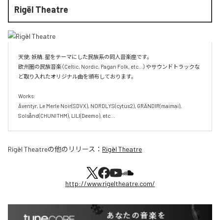
Rigël Theatre
天使, 妖精, 星をテーマにした民族系の同人音楽座です。

欧州圏の民族音楽（Celtic, Nordic, Pagan Folk, etc...）やサウンドトラックな
ど取り入れたオリジナル曲を頒布しております。

Works:

Äventyr, Le Merle Noir(SDVX), NORDLYS(cytus2), GRÄNDIR(maimai), 
Solsånd(CHUNITHM), LILI(Deemo), etc...
Rigël Theatre
の他のリリース：
Rigël Theatre
http://www.rigeltheatre.com/