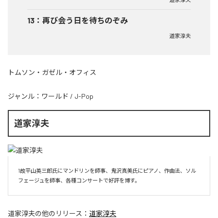
13
：
再び会う日を待ちのぞみ
道家淳夫
トムソン・ガゼル・オフィス
ジャンル：
ワールド
/
J-Pop
道家淳夫
1故平山英三郎氏にマンドリンを師事、鬼沢真美氏にピアノ、作曲法、ソル
フェージュを師事、各種コンサートで好評を博す。
道家淳夫
の他のリリース：
道家淳夫