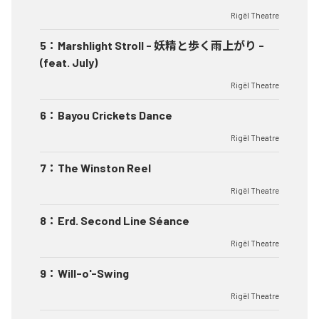
Rigël Theatre
5
：
Marshlight Stroll - 妖精と歩く雨上がり -
(feat. July)
Rigël Theatre
6
：
Bayou Crickets Dance
Rigël Theatre
7
：
The Winston Reel
Rigël Theatre
8
：
Erd. Second Line Séance
Rigël Theatre
9
：
Will-o'-Swing
Rigël Theatre