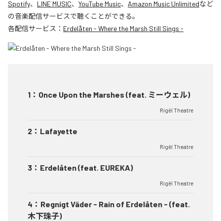
Spotify
、
LINE MUSIC
、
YouTube Music
、
Amazon Music Unlimited
など
の音楽配信サービスで聴くことができる。
各配信サービス：
Erdelåten - Where the Marsh Still Sings -
1
：
Once Upon the Marshes (feat. ミーウェル)
Rigël Theatre
2
：
Lafayette
Rigël Theatre
3
：
Erdelåten (feat. EUREKA)
Rigël Theatre
4
：
Regnigt Väder - Rain of Erdelåten - (feat.
木下珠子)