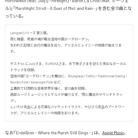
Morrowless (feat. July)」「Mirelight」「Baron La Croix (feat. ミーウェ
ル)」「Marshlight Stroll - A Duet of Mist and Rain -」を含む全13曲とな
っている。
Lengselシリーズ 第三章。

雨と精霊、死者の魂が眠る湿地の国エーデローテン。

失われた記憶と古代の魔法を巡り、アリエルとレイニーの物語が始まりま
す。

ゲストVo.にJulyさま、EUREKAさま、木下珠子さまを迎えた多彩なボーカル
トラックを収録。

湿地の国「エーデローテン」を舞台に、Bluegrass / Celtic / Traditional Swing / 
Nordic Folk / American Folk など、

土着的で幻想的な音楽世界を描く、全13曲を収録。

南部ルーツミュージックとケルトが織りなす、“雨と魔法のサウンドトラッ
ク”。

しいたけ先生による可憐なジャケットイラスト、やびさら先生のアートワー
クが、アリエルとレイニーの物語を彩ります。
なお「
Erdelåten - Where the Marsh Still Sings -
」は、
Apple Music
、