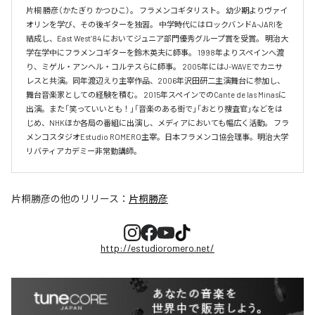
片桐 勝彦（かたぎり かつひこ）。 フラメンコギタリスト。 幼少期よりヴァイ
オリンを学び、その後ギターを独習。 中学時代にはロックバンドA-JARIを
結成し、East West’84 においてジュニア部門優秀グループ賞を受賞。 明治大
学在学中にフラメンコギターを鈴木英夫に師事。 1998年よりスペインへ渡
り、ミゲル・アンヘル・コルテスらに師事。 2005年にはJ-WAVEでカニサ
レスと共演。同年渡辺えり主宰作品、2006年沢田研二主演舞台に参加し、
舞台音楽家としての経験を積む。 2015年スペインでのCante de las Minasに
出演。また「笑っていいとも！」「音楽のある街で」「おとり捜査官」などをは
じめ、NHKほか各局の番組に出演し、メディアにおいても幅広く活動。 フラ
メンコスタジオEstudio ROMERO主宰。日本フラメンコ協会理事。明治大学
リバティアカデミー非常勤講師。
片桐勝彦
の他のリリース：
片桐勝彦
http://estudioromero.net/