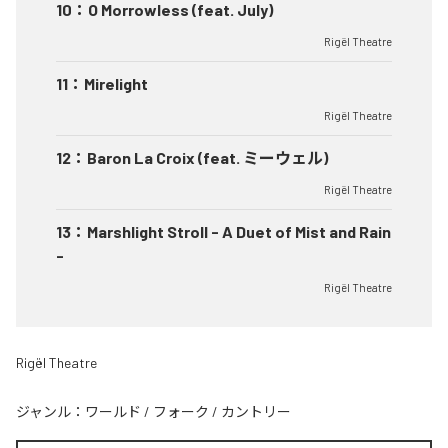
10
：
O Morrowless (feat. July)
Rigël Theatre
11
：
Mirelight
Rigël Theatre
12
：
Baron La Croix (feat. ミーウェル)
Rigël Theatre
13
：
Marshlight Stroll - A Duet of Mist and Rain
-
Rigël Theatre
Rigël Theatre
ジャンル：
ワールド
/
フォーク
/
カントリー