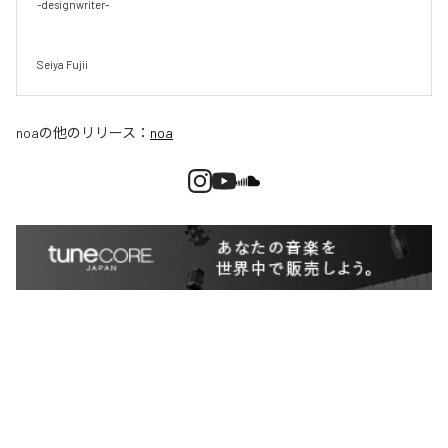
-designwriter-

Seiya Fujii
noa
の他のリリース：
noa