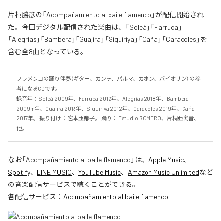
片桐勝彦の「Acompañamiento al baile flamenco」が配信開始され
た。今回デジタル配信された楽曲は、「Soleá」「Farruca」
「Alegrías」「Bambera」「Guajira」「Siguiriya」「Caña」「Caracoles」を
含む全8曲となっている。
フラメンコの踊り伴奏（ギター、カンテ、パルマ、カホン、バイオリン）の参
考になるCDです。 

録音年： Soleá 2009年、Farruca 2012年、Alegrías 2018年、Bambera 
2009m年、Guajira 2013年、Siguiriya 2012年、Caracoles 2019年、Caña 
2017年。 振り付け： 宮本亜都子。 踊り： Estudio ROMERO、片桐亜実音、
他。
なお「
Acompañamiento al baile flamenco
」は、
Apple Music
、
Spotify
、
LINE MUSIC
、
YouTube Music
、
Amazon Music Unlimited
など
の音楽配信サービスで聴くことができる。
各配信サービス：
Acompañamiento al baile flamenco