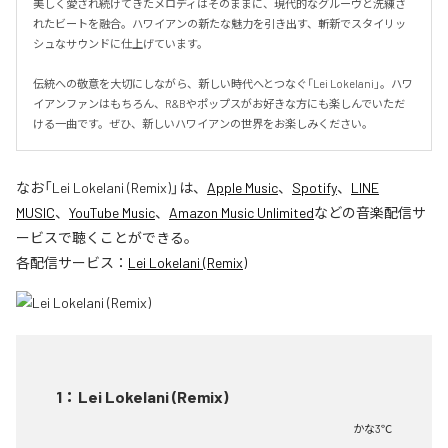
美しく愛され続けてきたメロディはそのままに、現代的なグルーヴと洗練さ
れたビートを融合。ハワイアンの新たな魅力を引き出す、斬新でスタイリッ
シュなサウンドに仕上げています。

伝統への敬意を大切にしながら、新しい時代へとつなぐ「Lei Lokelani」。ハワ
イアンファンはもちろん、R&Bやポップスがお好きな方にも楽しんでいただ
ける一曲です。ぜひ、新しいハワイアンの世界をお楽しみください。
なお「
Lei Lokelani (Remix)
」は、
Apple Music
、
Spotify
、
LINE
MUSIC
、
YouTube Music
、
Amazon Music Unlimited
などの音楽配信サ
ービスで聴くことができる。
各配信サービス：
Lei Lokelani (Remix)
1
：
Lei Lokelani (Remix)
かな3℃