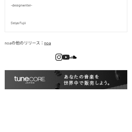
-designwriter-

Seiya Fujii
noa
の他のリリース：
noa