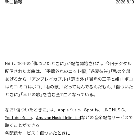
新曲情報
2026.8.10
MAD JOKERの「傷ついたときに」が配信開始された。今回デジタル
配信された楽曲は、「季節外れのニット帽」「過夏彼岸」「私の全部
あげるから」「アンブレイカブル」「窓の外」「街角の王子と姫」「ポコ
はミコ ミコはポコ」「雨の歌」「だって沈んでるんだもん」「傷ついた
ときに」「幸せの歌」を含む全11曲となっている。
なお「
傷ついたときに
」は、
Apple Music
、
Spotify
、
LINE MUSIC
、
YouTube Music
、
Amazon Music Unlimited
などの音楽配信サービスで
聴くことができる。
各配信サービス：
傷ついたときに