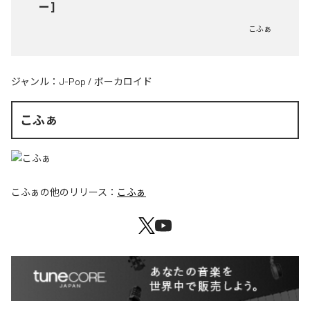
ー]
こふぁ
ジャンル：
J-Pop
/
ボーカロイド
こふぁ
こふぁ
の他のリリース：
こふぁ