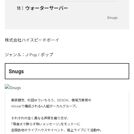
11
：
ウォーターサーバー
Snugs
株式会社ハイスピードボーイ
ジャンル：
J-Pop
/
ポップ
Snugs
桑原健次、杉田ゆういちろう、SEIICHI、橋場万寿男の

4Vocalで構成される4人組ボーカルグループ。

それぞれの全く異なる声質を織り交ぜ、

「等身大で飾らず熱いメッセージ」をモットーに

全国各地のライブハウスやイベント、路上ライブにて活動中。