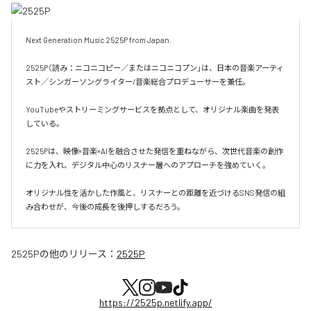
Next Generation Music 2525P from Japan.

2525P（読み：ニコニコピー／またはニコニコプン」は、日本の音楽アーティ
スト／シンガーソングライター/音楽総合プロデューサーを兼任。

YouTubeやストリーミングサービスを拠点として、オリジナル楽曲を発表
している。

2525Pは、映像×音楽×AIを融合させた発信を重ねながら、次世代音楽の創作
に力を入れ、デジタル中心のリスナー層へのアプローチを強めていく。

オリジナル性を活かした作風と、リスナーとの距離を近づけるSNS発信の組
み合わせが、今後の成長を後押しするだろう。
2525P
の他のリリース：
2525P
https://2525p.netlify.app/