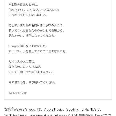
全曲聴き終えたときに、

「Snugsって、こんなグループなんだな」

そう感じてもらえたら嬉しい。

そして、僕たちの名前が持つ意味のように、

聴いてくれたあなたの心が少しでも暖かく、

居心地のいい場所になってくれたら。

Snugsを知らないあなたにも。

ずっとSnugsを愛してくれているあなたにも。

たくさんの人の耳に、

僕たちのこのアルバムが、

そして一曲一曲が届きますように。

今の僕たちを、ぜひ聴いてください。

We Are Snugs.
なお「
We Are Snugs
」は、
Apple Music
、
Spotify
、
LINE MUSIC
、
YouTube Music
、
Amazon Music Unlimited
などの音楽配信サービスで