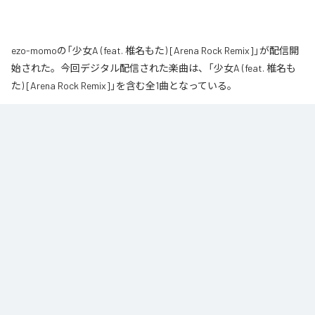
ezo-momoの「少女A (feat. 椎名もた) [Arena Rock Remix]」が配信開
始された。今回デジタル配信された楽曲は、「少女A (feat. 椎名も
た) [Arena Rock Remix]」を含む全1曲となっている。
椎名もた「少女A」を、壮大なアリーナロックへ再構築した 「Arena Rock 
Remix」。

繊細で静かな歌い出しから、幾重にも重なるギター、力強いベースとライブ
ドラム、感情的なキーボードが一気に広がる爆発的なサビへ。

心音や一瞬の静寂、観客の手拍子とシンガロングを交えながら、原曲に宿る
孤独と心の揺れを、大観衆と分かち合う希望のエネルギーへと昇華しまし
た。

夜空まで届くような歌声と、切なさの先にある解放を描いた、ezo-momoに
よるシネマティックなロックリミックスです。