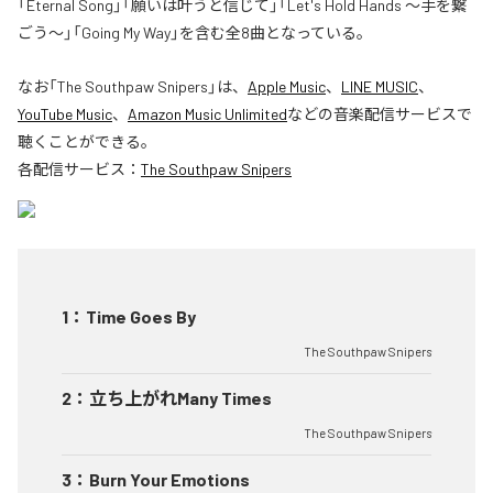
「Eternal Song」「願いは叶うと信じて」「Let's Hold Hands ～手を繋
ごう～」「Going My Way」を含む全8曲となっている。
なお「
The Southpaw Snipers
」は、
Apple Music
、
LINE MUSIC
、
YouTube Music
、
Amazon Music Unlimited
などの音楽配信サービスで
聴くことができる。
各配信サービス：
The Southpaw Snipers
1
：
Time Goes By
The Southpaw Snipers
2
：
立ち上がれMany Times
The Southpaw Snipers
3
：
Burn Your Emotions