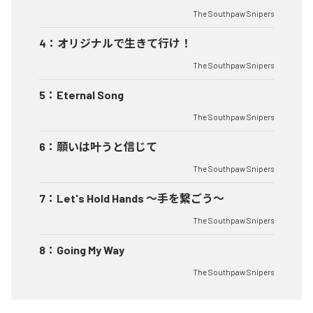
The Southpaw Snipers
4
：
オリジナルで生きて行け！
The Southpaw Snipers
5
：
Eternal Song
The Southpaw Snipers
6
：
願いは叶うと信じて
The Southpaw Snipers
7
：
Let's Hold Hands ～手を繋ごう～
The Southpaw Snipers
8
：
Going My Way
The Southpaw Snipers