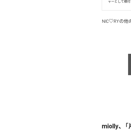
ャーとして根付
NIC♡RY
の他
miolly