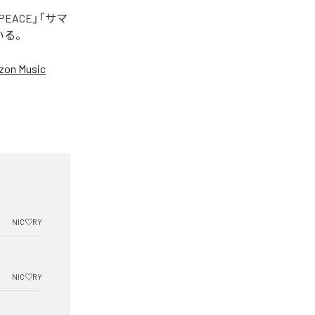
EACE」「サマ
いる。
on Music
NIC♡RY
NIC♡RY