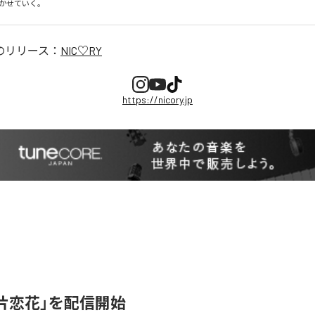
かせていく。
のリリース：
NIC♡RY
https://nicory.jp
、「片恋花」を配信開始