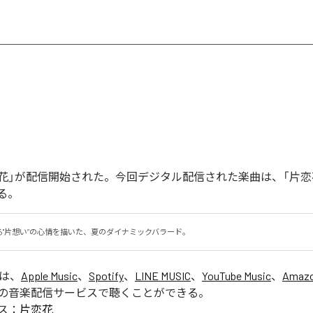
「片恋花」が配信開始された。今回デジタル配信された楽曲は、「片恋
る。
る"片想い”の心情を描いた、夏のダイナミックバラード。
」は、
Apple Music
、
Spotify
、
LINE MUSIC
、
YouTube Music
、
Amazo
の音楽配信サービスで聴くことができる。
ス：
片恋花