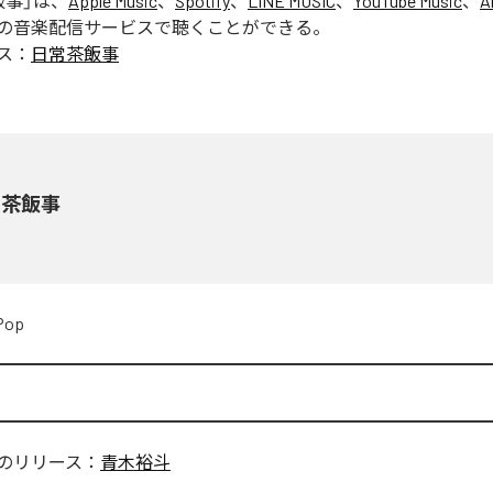
飯事
」は、
Apple Music
、
Spotify
、
LINE MUSIC
、
YouTube Music
、
A
の音楽配信サービスで聴くことができる。
ス：
日常茶飯事
常茶飯事
Pop
のリリース：
青木裕斗