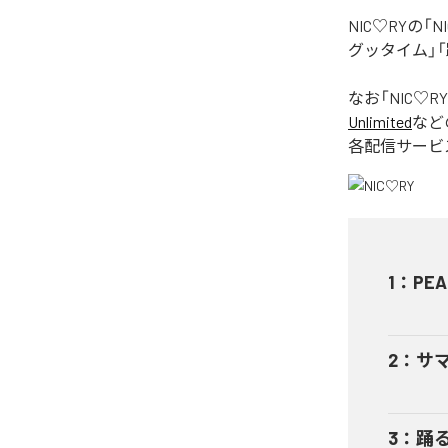
NIC♡RYの
グッタイム」「
なお「
NIC♡RY
Unlimited
など
各配信サービ
1
：
PEA
2
：
サ
3
：
踊