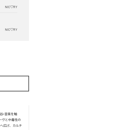
NIC♡RY
NIC♡RY
谷×音楽を軸
ーヴと中毒性の
界へ広げ、カルチ