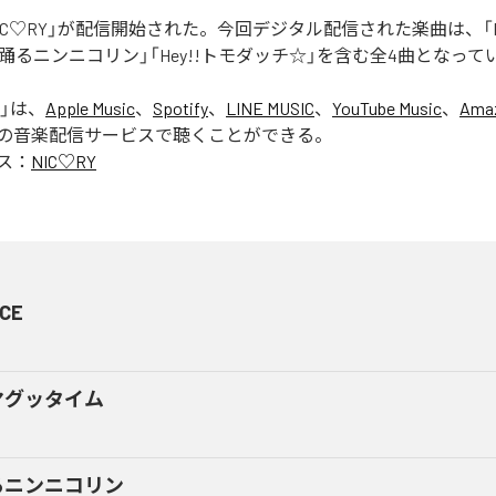
「NIC♡RY」が配信開始された。今回デジタル配信された楽曲は、「P
踊るニンニコリン」「Hey!!トモダッチ☆」を含む全4曲となって
」は、
Apple Music
、
Spotify
、
LINE MUSIC
、
YouTube Music
、
Amaz
の音楽配信サービスで聴くことができる。
ス：
NIC♡RY
CE
マグッタイム
るニンニコリン