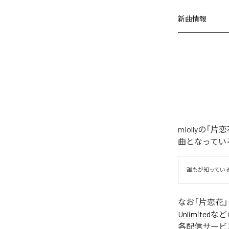
新曲情報
miollyの
曲となってい
誰もが知ってい
なお「
片恋花
Unlimited
など
各配信サービ