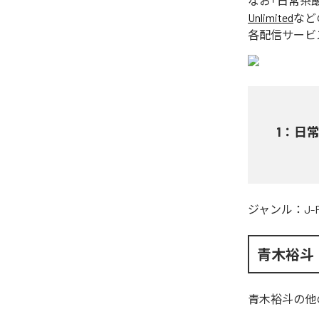
なお「
日常茶
Unlimited
など
各配信サービ
1
：
日
ジャンル：
J-
青木裕斗
青木裕斗
の他