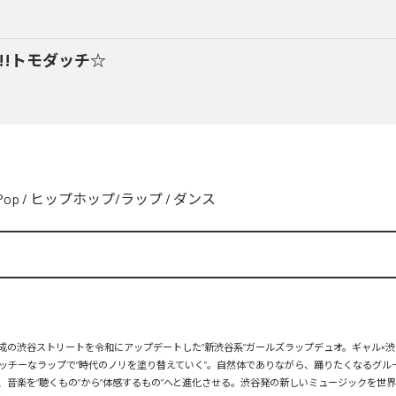
y!!トモダッチ☆
Pop
/
ヒップホップ/ラップ
/
ダンス
、平成の渋谷ストリートを令和にアップデートした“新渋谷系”ガールズラップデュオ。ギャル×渋
ッチーなラップで“時代のノリを塗り替えていく”。自然体でありながら、踊りたくなるグル
、音楽を“聴くもの”から“体感するもの”へと進化させる。渋谷発の新しいミュージックを世