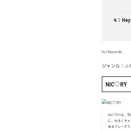
4
：
He
HJ Records
ジャンル：
J-
NIC♡RY
NIC♡RYは
に、ゆるくキャ
あるフレーズで