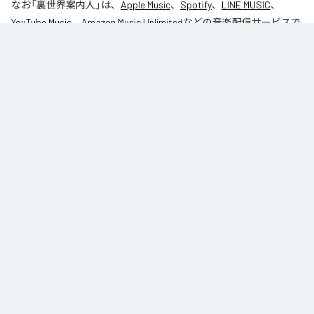
なお「
裏世界案内人
」は、
Apple Music
、
Spotify
、
LINE MUSIC
、
YouTube Music
、
Amazon Music Unlimited
などの音楽配信サービスで
聴くことができる。
各配信サービス：
裏世界案内人
1
：
裏世界案内人
table_1
Caro kissa
ジャンル：
インストゥルメンタル
/
ヒップホップ/ラップ
table_1