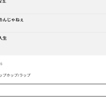
V.S.
めんじゃねぇ
人生
DS
ップホップ/ラップ