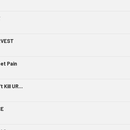
ミ
RVEST
et Pain
t Kill UR...
CE