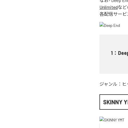
なお「
Deep En
Unlimited
など
各配信サービ
1
：
Dee
ジャンル：
ヒ
SKINNY 