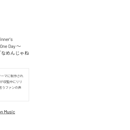
er's
One Day ～
.V.S.」「なめんじゃね
をテーマに制作され
IYOが収監中にリリ
言うファンの声
n Music