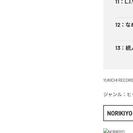
11
：
L.I.
12
：
な
13
：
続
YUKICHI RECOR
ジャンル：
ヒ
NORIKIYO