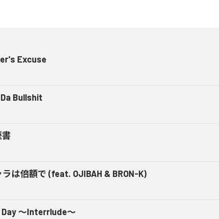
er's Excuse
Da Bullshit
歴書
ラは倍額で (feat. OJIBAH & BRON-K)
 Day ～Interrlude～