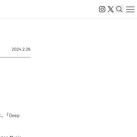
2024.2.26
、「Deep