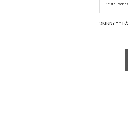
Artist / Beatma
SKINNY YMT