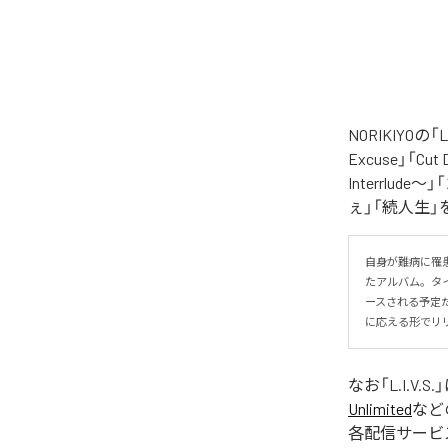
NORIKIYO
Excuse」「Cut
Interrlude～」
ぇ」「続人生」
自身が難病に罹患し
たアルバム。タイトル
ースされる予定
に応える形でリ
なお「
L.I.V.S.
Unlimited
など
各配信サービ