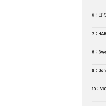
6
：
ゴ
7
：
HA
8
：
Swe
9
：
Don'
10
：
VI