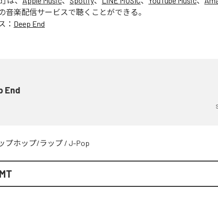
d
」は、
Apple Music
、
Spotify
、
LINE MUSIC
、
YouTube Music
、
Ama
の音楽配信サービスで聴くことができる。
ス：
Deep End
p End
ップホップ/ラップ
/
J-Pop
YMT