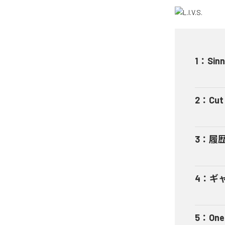
1
：
Sinn
2
：
Cut 
3
：
履
4
：
ギャ
5
：
One