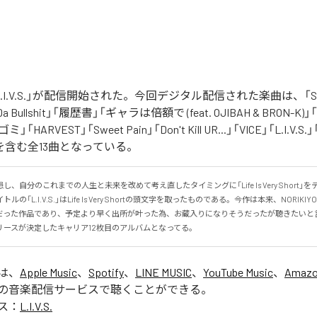
の「L.I.V.S.」が配信開始された。今回デジタル配信された楽曲は、「Sinn
 Da Bullshit」「履歴書」「ギャラは倍額で (feat. OJIBAH & BRON-K)」「
「ゴミ」「HARVEST」「Sweet Pain」「Don't Kill UR...」「VICE」「L.I
を含む全13曲となっている。
、自分のこれまでの人生と未来を改めて考え直したタイミングに「Life Is Very Short」
の「L.I.V.S.」はLife Is Very Shortの頭文字を取ったものである。今作は本来、NORIK
だった作品であり、予定より早く出所が叶った為、お蔵入りになりそうだったが聴きたいと
リースが決定したキャリア12枚目のアルバムとなってる。
」は、
Apple Music
、
Spotify
、
LINE MUSIC
、
YouTube Music
、
Amazo
の音楽配信サービスで聴くことができる。
ス：
L.I.V.S.