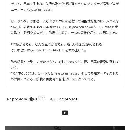
そして、日本で生まれ、英語の歌と洋楽に育てられたシンガー／音楽プロデ
ューサー、Hayato Yamaoka。

けーりんが、参加者一人ひとりの中にある想いや可能性を見つけ、人と人を
つなぎ、挑戦が生まれる場所をつくる。Hayato Yamaokaが、その想いを受
け取り、歌詞やメロディ、歌声へと変え、一つの音楽作品として形にする。

「何歳からでも、どんな立場からでも、新しい挑戦は始められる」

そんな想いから、2人はTKY PROJECTを立ち上げた。

歌の経験や上手さにかかわらず、それぞれの人生、夢、言葉を音楽に残して
いく。

TKY PROJECTは、けーりんとHayato Yamaoka、そして参加アーティストた
ちが共につくる、挑戦と再出発の音楽プロジェクトである。
TKY project
の他のリリース：
TKY project