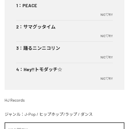
1
：
PEACE
NIC♡RY
2
：
サマグッタイム
NIC♡RY
3
：
踊るニンニコリン
NIC♡RY
4
：
Hey!!トモダッチ☆
NIC♡RY
HJ Records
ジャンル：
J-Pop
/
ヒップホップ/ラップ
/
ダンス