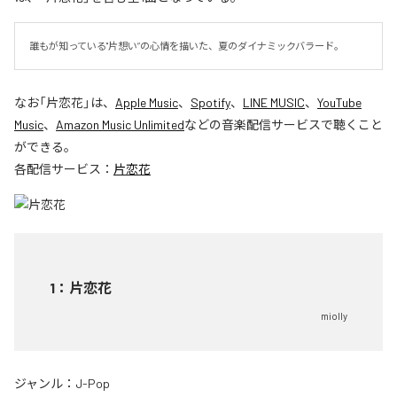
誰もが知っている"片想い”の心情を描いた、夏のダイナミックバラード。
なお「
片恋花
」は、
Apple Music
、
Spotify
、
LINE MUSIC
、
YouTube
Music
、
Amazon Music Unlimited
などの音楽配信サービスで聴くこと
ができる。
各配信サービス：
片恋花
1
：
片恋花
miolly
ジャンル：
J-Pop