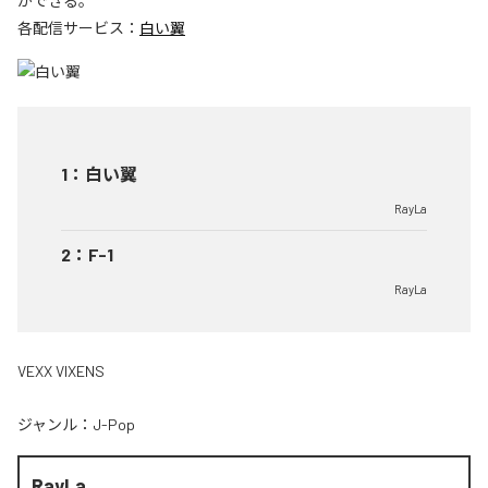
ができる。
各配信サービス：
白い翼
1
：
白い翼
RayLa
2
：
F-1
RayLa
VEXX VIXENS
ジャンル：
J-Pop
RayLa