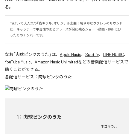
る。
TikTokで大人気の「猫キラル」オリジナル楽曲！軽やかなウクレレのサウンド
に、キャッチーで中毒性のあるフレーズが耳に残るショート動画・BGMにぴ
ったりのナンバーです。
なお「
肉球ピンクのうた
」は、
Apple Music
、
Spotify
、
LINE MUSIC
、
YouTube Music
、
Amazon Music Unlimited
などの音楽配信サービスで
聴くことができる。
各配信サービス：
肉球ピンクのうた
1
：
肉球ピンクのうた
ネコキラル