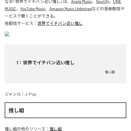
なお「
世界でイチバン近い推し
」は、
Apple Music
、
Spotify
、
LINE
MUSIC
、
YouTube Music
、
Amazon Music Unlimited
などの音楽配信サ
ービスで聴くことができる。
各配信サービス：
世界でイチバン近い推し
1
：
世界でイチバン近い推し
推し組
ジャンル：
J-Pop
推し組
推し組
の他のリリース：
推し組