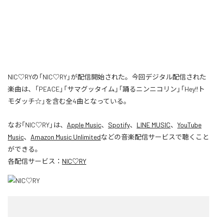
NIC♡RYの「NIC♡RY」が配信開始された。今回デジタル配信された
楽曲は、「PEACE」「サマグッタイム」「踊るニンニコリン」「Hey!!ト
モダッチ☆」を含む全4曲となっている。
なお「
NIC♡RY
」は、
Apple Music
、
Spotify
、
LINE MUSIC
、
YouTube
Music
、
Amazon Music Unlimited
などの音楽配信サービスで聴くこと
ができる。
各配信サービス：
NIC♡RY