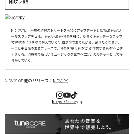
NIC♡RY
NIC♡RYは、平成の渋谷ストリートを令和にアップデートした“新渋谷系”ガ
ールズラップデュオ。ギャル×渋谷×音楽を軸に、ゆるくキャッチーなラップ
で“時代のノリを塗り替えていく”。自然体でありながら、踊りたくなるグル
ーヴと中毒性のあるフレーズで、音楽を“聴くもの”から“体感するもの”へと進
化させる。渋谷発の新しいミュージックを世界へ広げ、カルチャーとして根
付かせていく。
NIC♡RY
の他のリリース：
NIC♡RY
https://nicory.jp