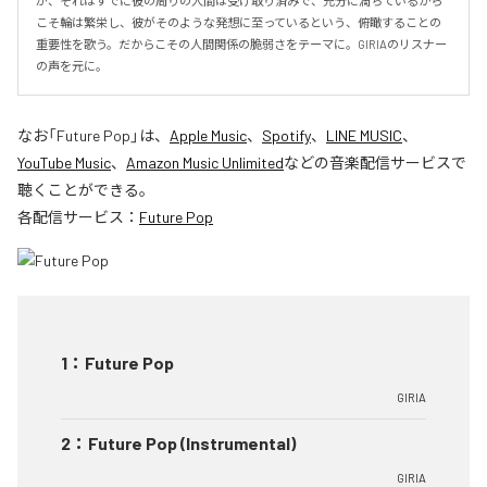
が、それはすでに彼の周りの人間は受け取り済みで、充分に満ちているから
こそ輪は繁栄し、彼がそのような発想に至っているという、俯瞰することの
重要性を歌う。だからこその人間関係の脆弱さをテーマに。GIRIAのリスナー
の声を元に。
なお「
Future Pop
」は、
Apple Music
、
Spotify
、
LINE MUSIC
、
YouTube Music
、
Amazon Music Unlimited
などの音楽配信サービスで
聴くことができる。
各配信サービス：
Future Pop
1
：
Future Pop
GIRIA
2
：
Future Pop (Instrumental)
GIRIA