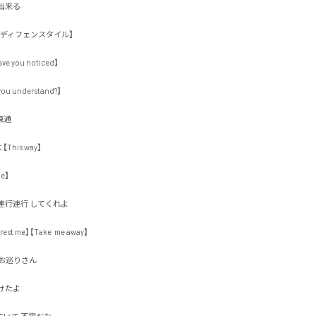
る 

ィフェンスタイル】

ou noticed】

understand?】



s way】



行連行 してくれよ

est me】【Take  me away】

巡りさん

よ
