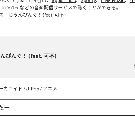
ぐ！ (feat. 可不)
」は、
Apple Music
、
Spotify
、
LINE MUSIC
、
Yo
Unlimited
などの音楽配信サービスで聴くことができる。
ス：
じゃんぴんぐ！ (feat. 可不)
んぴんぐ！ (feat. 可不)
ーカロイド
/
J-Pop
/
アニメ
たー