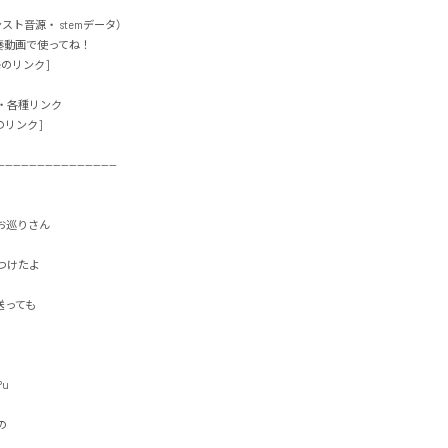
インスト音源・ stemデータ）

動画で使ってね！

のリンク]

各種リンク

リンク]

-----------------------------

巡りさん

たよ

ても



