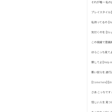
それが唯一 私の出来
プレイスタイル【デ
私待ってるの 【Have y
気付くのを 【Do you 
この視線で意識疎通
ほらこっち見てよ【Thi
察してよ【Help me】
悪い奴らを 連行連
【Come here】【Arr
さあ こっちです お
怪しい人を 見つけた