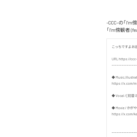
-CCC-の「I
「I'm傍観者 
こっちですよお巡り
URL https://ccc-
---------------------
◆ Music,Illustrat
https://x.com/mu
◆ Vocal / [初音ミク
◆ Movie / かがや
https://x.com/ka
---------------------