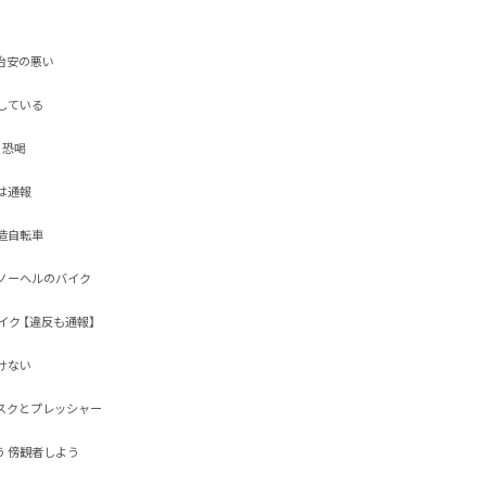
安の悪い

いる

喝

報

転車

ーヘルのバイク

ク 【違反も通報】

い 

クとプレッシャー

傍観者しよう
