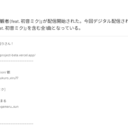
'm傍観者 (feat. 初音ミク)」が配信開始された。今回デジタル配信
(feat. 初音ミク)」を含む全1曲となっている。
さん！

project-beta.vercel.app/

-----------------------------

ion/ 骸

kuro_viru77

]

まる

gamaru_sun

-----------------------------
