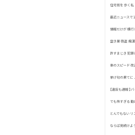
住宅街を 歩く私

最近ニュースで 治
情報だけが 横行して
空き巣 窃盗  痴漢 恐
許すまじき 犯罪は通
車のスピード 改造自
挙げ句の果てに ノ
【違反も通報 】バイ
でも怖すぎる 動けな
とんでもない リス
ならば見続けよう 