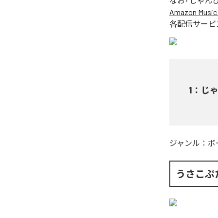
なお「
じゃんぴん
Amazon Music 
各配信サービ
1
：
じゃ
ジャンル：
ボ
うさこぷ