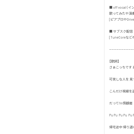
■ off vocal（
歌ってみたや演奏
[ピアプロやDrive
■ サブスク配信・
[TuneCoreなどの
---------------------
【歌詞】

さぁこっちです お
可笑しな人を 見つけ
こんだけ視線を送っ
だってI'm傍観者

Pu Pu  Pu Pu  Pu Pu
帰宅途中 帰り道の
