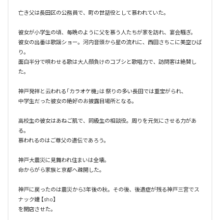
亡き父は長田区の公務員で、町の世話役として慕われていた。

彼女が小学生の頃、毎晩のように父を慕う人たちが家を訪れ、宴会騒ぎ。

彼女の出番は歌謡ショー。河内音頭から星の流れに、西田さちこに美空ひば
り。

面白半分で唄わせる歌は大人顔負けのコブシと歌唱力で、訪問客は絶賛し
た。

神戸発祥と云われる「カラオケ機｣は 祭りの多い長田では重宝がられ、

中学生だった彼女の絶好のお披露目場所となる。

高校生の彼女はあねご肌で、同級生の相談役。周りを元気にさせる力があ
る。

慕われるのはご尊父の遺伝であろう。

神戸大震災に見舞われ住まいは全壊。

命からがら家族と京都へ疎開した。

神戸に戻ったのは震災から3年後の秋。その後、後遺症が残る神戸三宮でス
ナック婕 【sho】

を開店させた。
