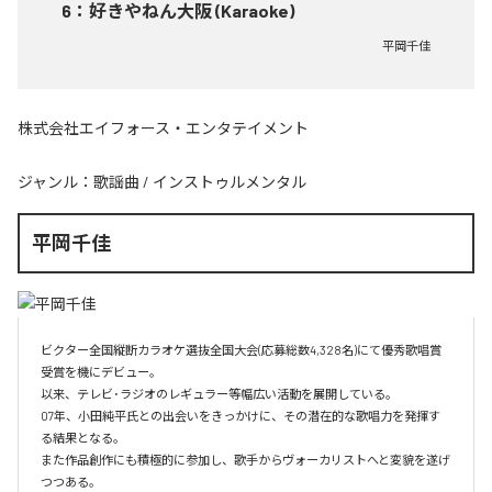
6
：
好きやねん大阪 (Karaoke)
平岡千佳
株式会社エイフォース・エンタテイメント
ジャンル：
歌謡曲
/
インストゥルメンタル
平岡千佳
ビクター全国縦断カラオケ選抜全国大会(応募総数4,328名)にて優秀歌唱賞
受賞を機にデビュー。

以来、テレビ･ラジオのレギュラー等幅広い活動を展開している。

07年、小田純平氏との出会いをきっかけに、その潜在的な歌唱力を発揮す
る結果となる。

また作品創作にも積極的に参加し、歌手からヴォーカリストへと変貌を遂げ
つつある。
