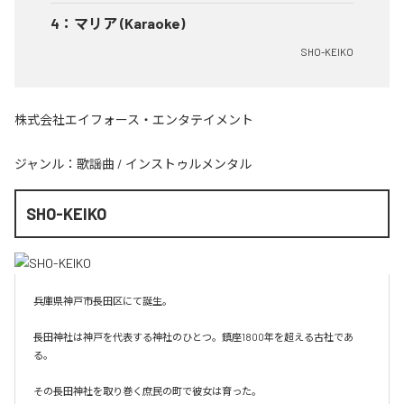
4
：
マリア (Karaoke)
SHO-KEIKO
株式会社エイフォース・エンタテイメント
ジャンル：
歌謡曲
/
インストゥルメンタル
SHO-KEIKO
兵庫県神戸市長田区にて誕生。

長田神社は神戸を代表する神社のひとつ。鎮座1800年を超える古社であ
る。

その長田神社を取り巻く庶民の町で彼女は育った。
