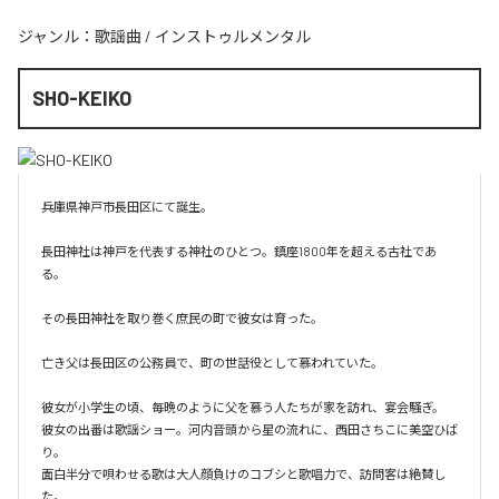
ジャンル：
歌謡曲
/
インストゥルメンタル
SHO-KEIKO
兵庫県神戸市長田区にて誕生。

長田神社は神戸を代表する神社のひとつ。鎮座1800年を超える古社であ
る。

その長田神社を取り巻く庶民の町で彼女は育った。

亡き父は長田区の公務員で、町の世話役として慕われていた。

彼女が小学生の頃、毎晩のように父を慕う人たちが家を訪れ、宴会騒ぎ。

彼女の出番は歌謡ショー。河内音頭から星の流れに、西田さちこに美空ひば
り。

面白半分で唄わせる歌は大人顔負けのコブシと歌唱力で、訪問客は絶賛し
た。
