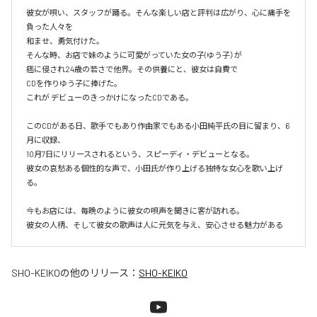
彼女が唄い、スタッフが踊る。そんな楽しい店と評判は広がり、心に痛手を
負った人々を

和ませ、勇気付けた。

そんな時、お店で妹のように可愛がっていた女の子(ゆう子）が

癌に侵され24歳の若さで他界。その供養にと、彼女は自費で

CDを作りゆう子に捧げた。

これが デビューのきっかけになったCDである。

このCDがある日、歌手でもあり作曲家でもある小田純平氏の目に留まり、6
月に収録、

10月7日にリリースされるという、スピーディ・デビューとなる。

彼女の哀愁ある個性的な声で、小田氏が作り上げる独特な女心を歌い上げ
る。

今もお店には、毎晩のように彼女の唄声を聞きに客が訪れる。

彼女の人柄、そして彼女の歌声は人に元気を与え、安心させる魅力がある
SHO-KEIKO
の他のリリース：
SHO-KEIKO