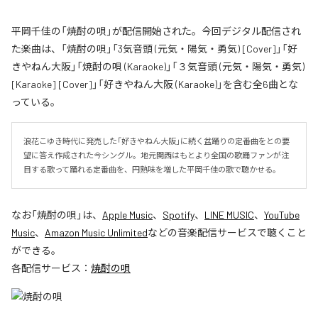
平岡千佳の「焼酎の唄」が配信開始された。今回デジタル配信され
た楽曲は、「焼酎の唄」「3気音頭 (元気・陽気・勇気) [Cover]」「好
きやねん大阪」「焼酎の唄 (Karaoke)」「３気音頭 (元気・陽気・勇気)
[Karaoke] [Cover]」「好きやねん大阪 (Karaoke)」を含む全6曲とな
っている。
浪花こゆき時代に発売した「好きやねん大阪」に続く盆踊りの定番曲をとの要
望に答え作成された今シングル。地元関西はもとより全国の歌踊ファンが注
目する歌って踊れる定番曲を、円熟味を増した平岡千佳の歌で聴かせる。
なお「
焼酎の唄
」は、
Apple Music
、
Spotify
、
LINE MUSIC
、
YouTube
Music
、
Amazon Music Unlimited
などの音楽配信サービスで聴くこと
ができる。
各配信サービス：
焼酎の唄