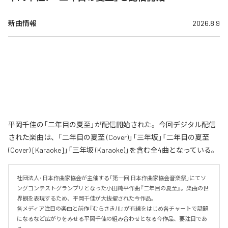
新曲情報
2026.8.9
平岡千佳の「二年目の夏至」が配信開始された。今回デジタル配信
された楽曲は、「二年目の夏至 (Cover)」「三年坂」「二年目の夏至
(Cover) [Karaoke]」「三年坂 (Karaoke)」を含む全4曲となっている。
社団法人･日本作曲家協会が主催する「第一回 日本作曲家協会音楽祭」にてソ
ングコンテストグランプリとなった小田純平作曲『二年目の夏至』。楽曲の世
界観を表現するため、平岡千佳が大抜擢された今作品。

各メディア注目の楽曲と前作『むらさき川』が有線をはじめ各チャートで話題
になるなど広がりをみせる平岡千佳の組み合わせとなる今作品、要注目であ