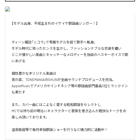
【モデル出身、平成生まれのイケイケ歌謡曲シンガー！】

ティーン雑誌「ニコラ」で専属モデルを経て歌手へ転身。

モデル時代に培ったセンスを生かし、ファッションナブルな衣装を纏い

どこか懐かしい楽曲とキャッチーなメロディーを独自のハスキーボイスで歌
いあげる

個性豊かなオリジナル楽曲は

実の弟、TONEMANIAのSHUNが全曲サウンドプロデュースを担当。

AppleMusicでアメリカやインドネシア等の歌謡曲部門最高3位とランクイン
も果たす

また、カバー曲にはこよなく愛する昭和歌謡をセレクトし

MCでは持ち前の明るいキャラクターと客席を巻き込んだ軽快なトークをお
楽しみ頂いております。

温泉施設等で毎月単独歌謡ショーを行うなど精力的に活動中！