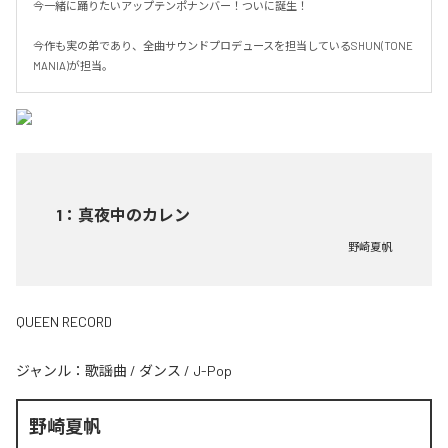
今一緒に踊りたいアップテンポナンバー！ついに誕生！

今作も実の弟であり、全曲サウンドプロデュースを担当しているSHUN(TONE 
MANIA)が担当。
1
：
真夜中のカレン
野崎夏帆
QUEEN RECORD
ジャンル：
歌謡曲
/
ダンス
/
J-Pop
野崎夏帆