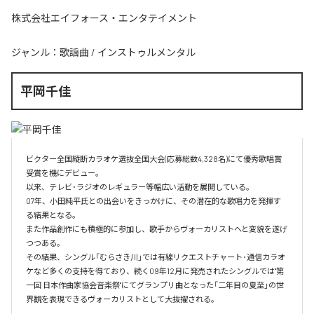
株式会社エイフォース・エンタテイメント
ジャンル：
歌謡曲
/
インストゥルメンタル
平岡千佳
ビクター全国縦断カラオケ選抜全国大会(応募総数4,328名)にて優秀歌唱賞
受賞を機にデビュー。

以来、テレビ･ラジオのレギュラー等幅広い活動を展開している。

07年、小田純平氏との出会いをきっかけに、その潜在的な歌唱力を発揮す
る結果となる。

また作品創作にも積極的に参加し、歌手からヴォーカリストへと変貌を遂げ
つつある。

その結果、シングル「むらさき川」では有線リクエストチャート･通信カラオ
ケなど多くの支持を得ており、続く09年12月に発売されたシングルでは"第
一回 日本作曲家協会音楽祭"にてグランプリ曲となった「二年目の夏至」の世
界観を表現できるヴォーカリストとして大抜擢される。