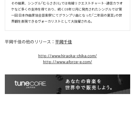
その結果、シングル「むらさき川」では有線リクエストチャート･通信カラオ
ケなど多くの支持を得ており、続く09年12月に発売されたシングルでは"第
一回 日本作曲家協会音楽祭"にてグランプリ曲となった「二年目の夏至」の世
界観を表現できるヴォーカリストとして大抜擢される。
平岡千佳
の他のリリース：
平岡千佳
http://www.hiraoka-chika.com/
http://www.aforce-e.com/