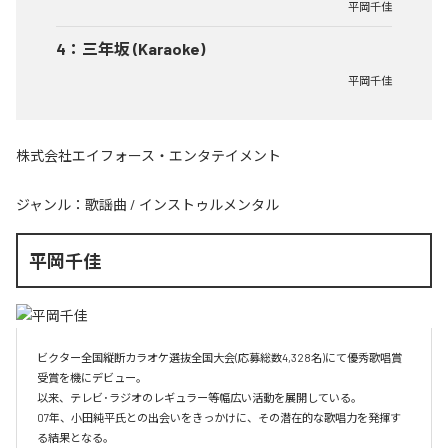
平岡千佳
4
：
三年坂 (Karaoke)
平岡千佳
株式会社エイフォース・エンタテイメント
ジャンル：
歌謡曲
/
インストゥルメンタル
平岡千佳
ビクター全国縦断カラオケ選抜全国大会(応募総数4,328名)にて優秀歌唱賞
受賞を機にデビュー。

以来、テレビ･ラジオのレギュラー等幅広い活動を展開している。

07年、小田純平氏との出会いをきっかけに、その潜在的な歌唱力を発揮す
る結果となる。
