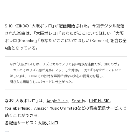
SHO-KEIKOの「大阪ボレロ」が配信開始された。今回デジタル配信
された楽曲は、「大阪ボレロ」「あなたがここにいてほしい」「大阪
ボレロ (Karaoke)」「あなたがここにいてほしい (Karaoke)」を含む全
4曲となっている。
今作「大阪ボレロ」は、リズミカルでノリの良い軽快な楽曲だが、SHOのヴォ
ーカルとそのリズム感が見事にマッチした秀作。一方の「あなたがここにいて
ほしい」は、SHOのその独特な声質が切ない女心の説得力を増し、

聞き入る素晴らしいバラードに仕上がった。
なお「
大阪ボレロ
」は、
Apple Music
、
Spotify
、
LINE MUSIC
、
YouTube Music
、
Amazon Music Unlimited
などの音楽配信サービスで
聴くことができる。
各配信サービス：
大阪ボレロ