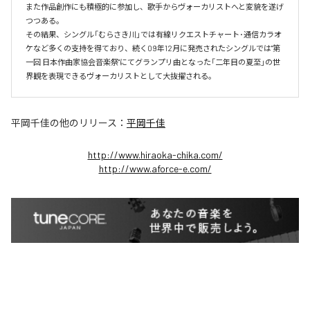
また作品創作にも積極的に参加し、歌手からヴォーカリストへと変貌を遂げ
つつある。

その結果、シングル「むらさき川」では有線リクエストチャート･通信カラオ
ケなど多くの支持を得ており、続く09年12月に発売されたシングルでは"第
一回 日本作曲家協会音楽祭"にてグランプリ曲となった「二年目の夏至」の世
界観を表現できるヴォーカリストとして大抜擢される。
平岡千佳
の他のリリース：
平岡千佳
http://www.hiraoka-chika.com/
http://www.aforce-e.com/