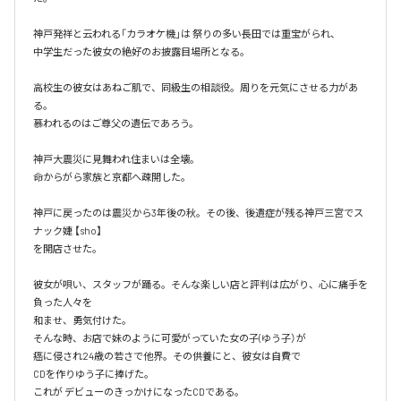
神戸発祥と云われる「カラオケ機｣は 祭りの多い長田では重宝がられ、

中学生だった彼女の絶好のお披露目場所となる。

高校生の彼女はあねご肌で、同級生の相談役。周りを元気にさせる力があ
る。

慕われるのはご尊父の遺伝であろう。

神戸大震災に見舞われ住まいは全壊。

命からがら家族と京都へ疎開した。

神戸に戻ったのは震災から3年後の秋。その後、後遺症が残る神戸三宮でス
ナック婕 【sho】

を開店させた。

彼女が唄い、スタッフが踊る。そんな楽しい店と評判は広がり、心に痛手を
負った人々を

和ませ、勇気付けた。

そんな時、お店で妹のように可愛がっていた女の子(ゆう子）が

癌に侵され24歳の若さで他界。その供養にと、彼女は自費で

CDを作りゆう子に捧げた。

これが デビューのきっかけになったCDである。
