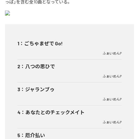
っぱ」を含む全10曲となっている。
1
：
ごちゃまぜで Go!
ふぁいめんP
2
：
八つの思ひで
ふぁいめんP
3
：
ジャランブゥ
ふぁいめんP
4
：
あなたとのチェックメイト
ふぁいめんP
5
：
厄介払い