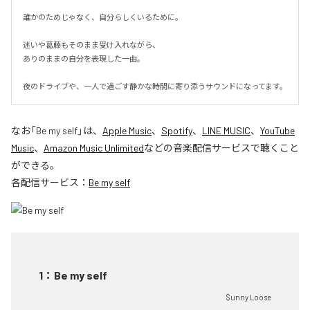
誰かのためじゃなく、自分らしくいるために。

迷いや葛藤もそのまま受け入れながら、

ありのままの自分を表現した一曲。

夜のドライブや、一人で過ごす静かな時間に寄り添うサウンドになってます。
なお「
Be my self
」は、
Apple Music
、
Spotify
、
LINE MUSIC
、
YouTube
Music
、
Amazon Music Unlimited
などの音楽配信サービスで聴くこと
ができる。
各配信サービス：
Be my self
1
：
Be my self
$unny Loose