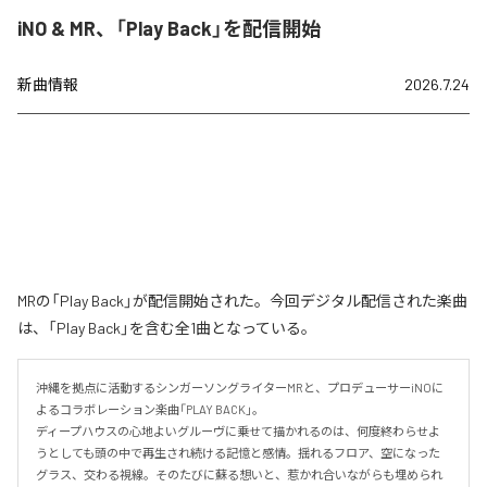
iNO & MR、「Play Back」を配信開始
新曲情報
2026.7.24
MRの「Play Back」が配信開始された。今回デジタル配信された楽曲
は、「Play Back」を含む全1曲となっている。
沖縄を拠点に活動するシンガーソングライターMRと、プロデューサーiNOに
よるコラボレーション楽曲「PLAY BACK」。

ディープハウスの心地よいグルーヴに乗せて描かれるのは、何度終わらせよ
うとしても頭の中で再生され続ける記憶と感情。揺れるフロア、空になった
グラス、交わる視線。そのたびに蘇る想いと、惹かれ合いながらも埋められ