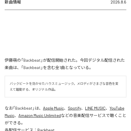
新曲情報
2026.8.6
伊藤萌の「Backbeat」が配信開始された。今回デジタル配信された
楽曲は、「Backbeat」を含む全1曲となっている。
バックビートを効かせたハウスミュージック。メロディがさまざな音色を変
えて躍動する、オリジナル作品。
なお「
Backbeat
」は、
Apple Music
、
Spotify
、
LINE MUSIC
、
YouTube
Music
、
Amazon Music Unlimited
などの音楽配信サービスで聴くこと
ができる。
各配信サービス：
Backbeat