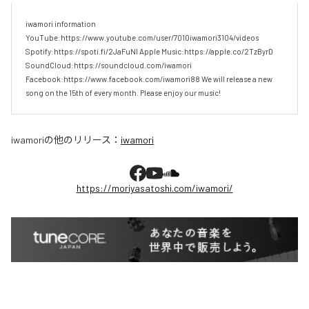
iwamori information 
YouTube:https://www.youtube.com/user/7010iwamori3104/videos 
Spotify:https://spoti.fi/2JaFuNl Apple Music:https://apple.co/2TzByrD 
SoundCloud:https://soundcloud.com/iwamori 
Facebook:https://www.facebook.com/iwamori88 We will release a new 
song on the 15th of every month. Please enjoy our music!
iwamori
の他のリリース：
iwamori
https://moriyasatoshi.com/iwamori/