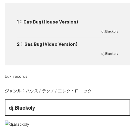
1
：
Gas Bug (House Version)
dj.Blackoly
2
：
Gas Bug (Video Version)
dj.Blackoly
buki records
ジャンル：
ハウス
/
テクノ
/
エレクトロニック
dj.Blackoly