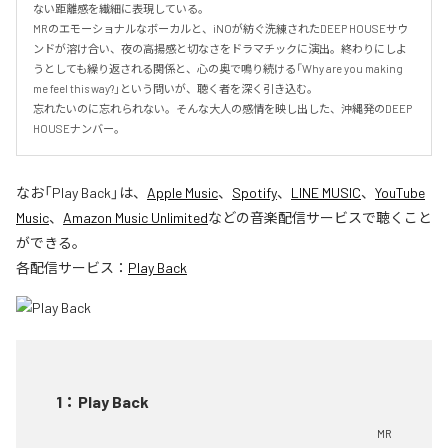
ない距離感を繊細に表現している。

MRのエモーショナルなボーカルと、iNOが紡ぐ洗練されたDEEP HOUSEサウ
ンドが溶け合い、夜の高揚感と切なさをドラマチックに演出。終わりにしよ
うとしても繰り返される関係と、心の奥で鳴り続ける「Why are you making 
me feel this way?」という問いが、聴く者を深く引き込む。

忘れたいのに忘れられない。そんな大人の感情を映し出した、沖縄発のDEEP 
HOUSEナンバー。
なお「
Play Back
」は、
Apple Music
、
Spotify
、
LINE MUSIC
、
YouTube
Music
、
Amazon Music Unlimited
などの音楽配信サービスで聴くこと
ができる。
各配信サービス：
Play Back
1
：
Play Back
MR