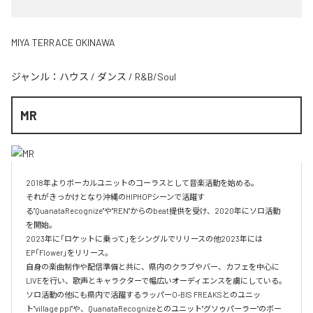
MIYA TERRACE OKINAWA
ジャンル：
ハウス
/
ダンス
/
R&B/Soul
MR
2018年よりボーカルユニットのコーラスとして音楽活動を始める。

それがきっかけとなり沖縄のHIPHOPシーンで活躍す
る"QuanataRecognize"や"REN"からのbeat提供を受け、2020年にソロ活動
を開始。

2023年に「ロケットに乗って」をシングルでリリースの他2023年には
EP「Flower」をリリース。

自身の楽曲制作や配信準備と共に、県内のクラブやバー、カフェを中心に
LIVEを行い、歌声とキャラクターで幅広いオーディエンスを虜にしている。

ソロ活動の他にも県内で活躍するラッパーO-BIS FREAKSとのユニッ
ト"village ppl"や、QuanataRecognizeとのユニット"グソゥパーラー"のボー