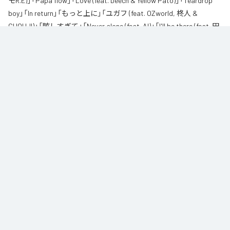
モR.E)」「Papa flow」「Love (feat. Deech & Yellow Pato)」「Teardrop
boy」「In return」「もっと上に」「ユガフ (feat. OZworld, 柊人 &
CHOUJI)」「眩しすぎて」「Never alone (feat. AI)」「I'll be there (feat. 田
我流)」を含む全11曲となっている。
なお「
紅碧
」は、
Apple Music
、
Spotify
、
LINE MUSIC
、
YouTube
Music
、
Amazon Music Unlimited
などの音楽配信サービスで聴くこと
ができる。
各配信サービス：
紅碧
1
：
Red and Blue
CHICO CARLITO
2
：
Broadcasting (feat. 柊人 & ジェロニモR.E)
CHICO CARLITO