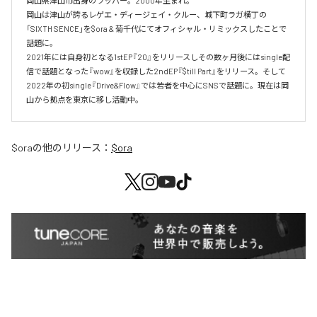
岡山県津山市出身のラッパー。2000年生まれ。

岡山は津山が誇るレゲエ・ディージェイ・クルー、城下町ラガ横丁の
「SIXTH SENCE」を$ora & 菊千代にてオフィシャル・リミックスしたことで
話題に。

2021年には自身初となる1stEP『20』をリリースしその数ヶ月後にはsingle配
信で話題となった『wow』を収録した2ndEP『$till Part』をリリース。そして
2022年の初single『Drive&Flow』では若者を中心にSNSで話題に。現在は岡
山から拠点を東京に移し活動中。
$ora
の他のリリース：
$ora