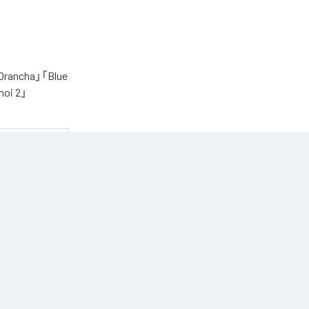
cha」「Blue
oi 2」
う1枚です。

n Music