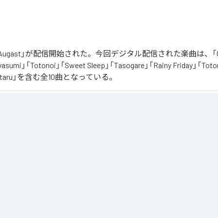
「Augast」が配信開始された。今回デジタル配信された楽曲は、「Oran
asumi」「Totonoi」「Sweet Sleep」「Tasogare」「Rainy Friday」「Toton
「Hotaru」を含む全10曲となっている。
スタルギアを

る最新Lofi Beatsアルバム『August』は、「癒し」と「ノスタルジア」をテーマにした、夏に寄り添
くりと夕方へ導き夜風へ

、胸が締め付けられるようなメロディと、心地よいローファイ・ビート。

る風を感じながら、ゆったりとした時間をお過ごしください。

供に、そして寝る前のBGMなどリラックスした時間をお過ごしください
」は、
Apple Music
、
Spotify
、
LINE MUSIC
、
YouTube Music
、
Amazo
の音楽配信サービスで聴くことができる。
ス：
Augast