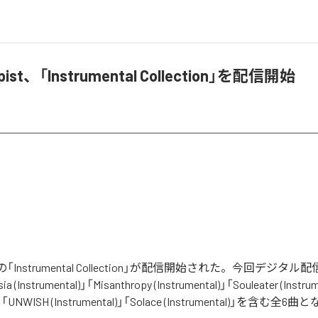
opist、「Instrumental Collection」を配信開始
pistの「Instrumental Collection」が配信開始された。今回デジ
 (Instrumental)」「Misanthropy (Instrumental)」「Souleater (Instrum
al)」「UNWISH (Instrumental)」「Solace (Instrumental)」を含む