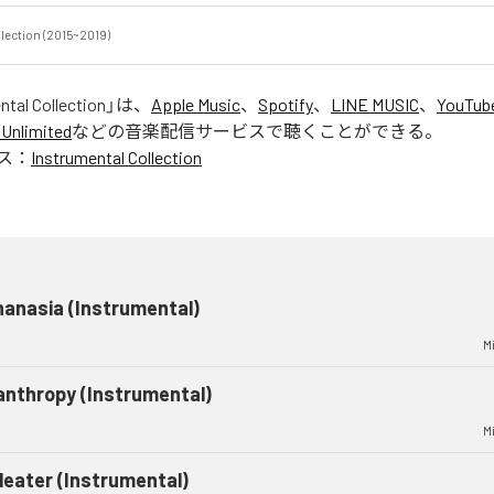
llection (2015~2019)
ntal Collection
」は、
Apple Music
、
Spotify
、
LINE MUSIC
、
YouTub
Unlimited
などの音楽配信サービスで聴くことができる。
ス：
Instrumental Collection
anasia (Instrumental)
M
anthropy (Instrumental)
M
leater (Instrumental)