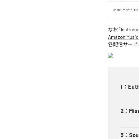
Instrumental Co
なお「
Instrume
Amazon Music 
各配信サービ
1
：
Euth
2
：
Mis
3
：
Sou