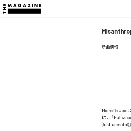
Misanthr
新曲情報
Misanthro
は、「Euthanasia
(Instrument