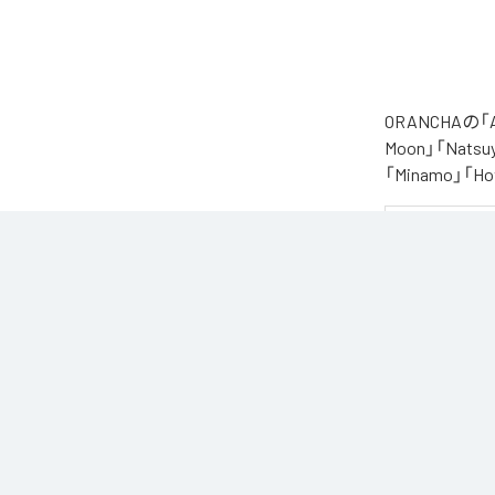
ORANCHAの
Moon」「Natsuy
「Minamo」
夏の風と癒しのノ
ORANCHAが贈
朝から始まりゆっ
どこか懐かしく
窓から吹き抜け
読書や作業のお
なお「
Augast
Unlimited
など
各配信サービ