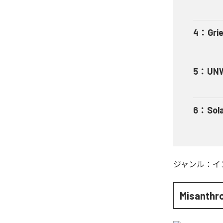
4
：
Gri
5
：
UNW
6
：
Sol
ジャンル：
イ
Misanthr