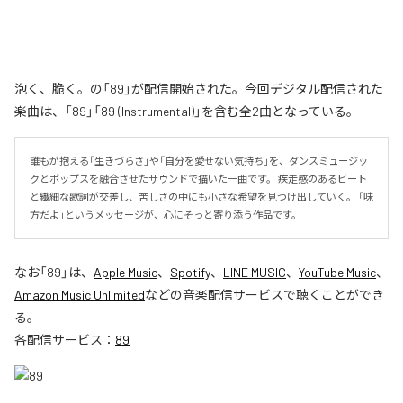
泡く、脆く。の「89」が配信開始された。今回デジタル配信された
楽曲は、「89」「89 (Instrumental)」を含む全2曲となっている。
誰もが抱える「生きづらさ」や「自分を愛せない気持ち」を、ダンスミュージッ
クとポップスを融合させたサウンドで描いた一曲です。 疾走感のあるビート
と繊細な歌詞が交差し、苦しさの中にも小さな希望を見つけ出していく。 「味
方だよ」というメッセージが、心にそっと寄り添う作品です。
なお「
89
」は、
Apple Music
、
Spotify
、
LINE MUSIC
、
YouTube Music
、
Amazon Music Unlimited
などの音楽配信サービスで聴くことができ
る。
各配信サービス：
89