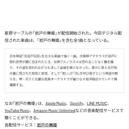
星野マーブルの「岩戸の舞姫」が配信開始された。今回デジタル配
信された楽曲は、「岩戸の舞姫」を含む全1曲となっている。
日本神話「天岩戸伝説」を壮大な楽曲で描く一曲。太陽神アマテラスが岩戸に
隠れ世界が闇に包まれたとき、女神アメノウズメは恐れることなく舞を踊
り、その姿を笑われながらも決して品格を崩さなかった。愚かに見える行為
の裏に隠された知性と覚悟、そして「笑い」が「光」を呼び戻すという神話の教
えを、琴・尺八と壮麗な弦楽オーケストラが織りなす和洋融合サウンドで再
構築する。
なお「
岩戸の舞姫
」は、
Apple Music
、
Spotify
、
LINE MUSIC
、
YouTube Music
、
Amazon Music Unlimited
などの音楽配信サービスで
聴くことができる。
各配信サービス：
岩戸の舞姫