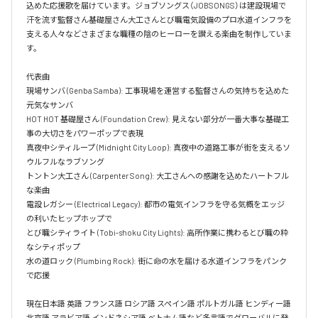
込めた応援歌を届けています。ジョブソングス（JOBSONGS）は建設現場で
汗を流す監督さん基礎屋さん大工さんとび職電気設備のプロ水道インフラを
支える人々などさまざまな職種の陰のヒーローを讃える楽曲を制作していま
す。

代表曲  

現場サンバ (Genba Samba): 工事現場を運営する監督さんの気持ちを込めた
元気なサンバ  

HOT HOT 基礎屋さん (Foundation Crew): 見えない部分が一番大事な基礎工
事の大切さをパワーポップで表現  

真夜中シティループ (Midnight City Loop): 真夜中の道路工事が街を支えるソ
ウルフルなラブソング  

トントン大工さん (Carpenter Song): 大工さんへの感謝を込めたハートフル
な楽曲  

電設レガシー (Electrical Legacy): 都市の電気インフラを守る気概をエッジ
の利いたヒップホップで  

とび職シティライト (Tobi-shoku City Lights): 高所作業に携わるとび職の粋
なシティポップ  

水の道ロック (Plumbing Rock): 街に命の水を届ける水道インフラをパンク
で応援

現在日本語 英語 フランス語 ロシア語 スペイン語 ポルトガル語 ヒンディー語 
北京語 アラビア語 インドネシア語 ベトナム語など多言語でグローバルに発