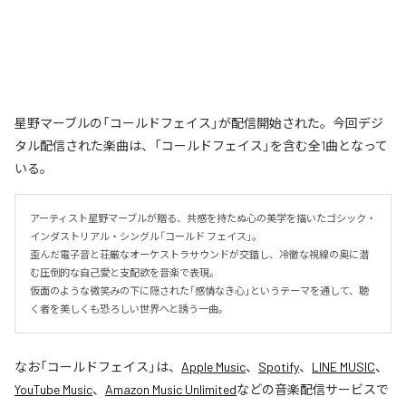
星野マーブルの「コールドフェイス」が配信開始された。今回デジ
タル配信された楽曲は、「コールドフェイス」を含む全1曲となって
いる。
アーティスト星野マーブルが贈る、共感を持たぬ心の美学を描いたゴシック・
インダストリアル・シングル「コールド フェイス」。

歪んだ電子音と荘厳なオーケストラサウンドが交錯し、冷徹な視線の奥に潜
む圧倒的な自己愛と支配欲を音楽で表現。

仮面のような微笑みの下に隠された「感情なき心」というテーマを通して、聴
く者を美しくも恐ろしい世界へと誘う一曲。
なお「
コールドフェイス
」は、
Apple Music
、
Spotify
、
LINE MUSIC
、
YouTube Music
、
Amazon Music Unlimited
などの音楽配信サービスで