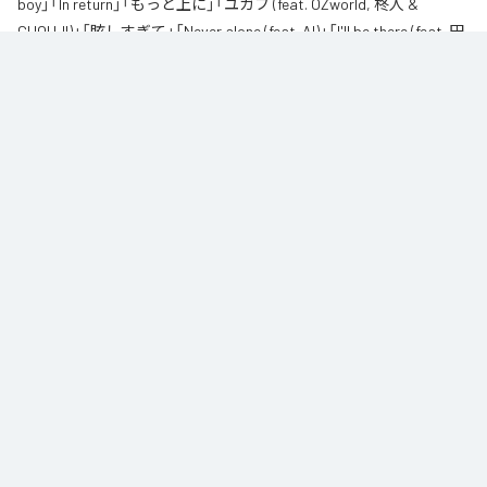
boy」「In return」「もっと上に」「ユガフ (feat. OZworld, 柊人 &
CHOUJI)」「眩しすぎて」「Never alone (feat. AI)」「I'll be there (feat. 田
我流)」を含む全11曲となっている。
なお「
紅碧
」は、
Apple Music
、
Spotify
、
LINE MUSIC
、
YouTube
Music
、
Amazon Music Unlimited
などの音楽配信サービスで聴くこと
ができる。
各配信サービス：
紅碧
1
：
Red and Blue
CHICO CARLITO
2
：
Broadcasting (feat. 柊人 & ジェロニモR.E)
CHICO CARLITO