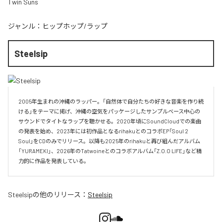
Twin Suns
ジャンル：
ヒップホップ/ラップ
Steelsip
2005年生まれの沖縄のラッパー。「自然体で自分たちの好きな音楽を作り続
ける」をテーマに掲げ、沖縄の空気をパッケージしたサンプルベース中心の
サウンドでタイトなラップを聴かせる。2020年頃にSoundCloudでの楽曲
の発表を始め、2023年には初作品となるrihakuとのコラボEP「Soul 2 
Soul」をCDのみでリリース。以降も2025年のrihakuと再び組んだアルバム
「YURAMEKI」、2026年のTatwoineとのコラボアルバム「Z.O.O LIFE」など精
力的に作品を発表している。
Steelsip
の他のリリース：
Steelsip