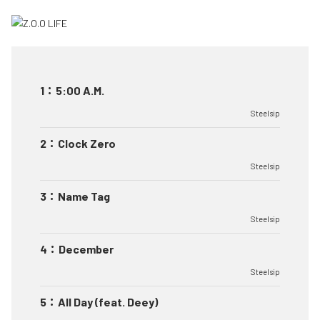
1
：
5:00 A.M.
Steelsip
2
：
Clock Zero
Steelsip
3
：
Name Tag
Steelsip
4
：
December
Steelsip
5
：
All Day (feat. Deey)