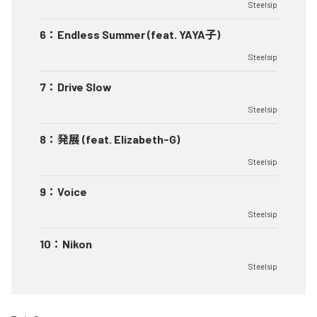
Steelsip
6
：
Endless Summer (feat. YAYA子)
Steelsip
7
：
Drive Slow
Steelsip
8
：
発展 (feat. Elizabeth-G)
Steelsip
9
：
Voice
Steelsip
10
：
Nikon
Steelsip