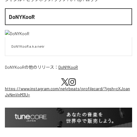
DoNYKooR
DoNYKooR a.k.a ne4r
DoNYKooR
の他のリリース：
DoNYKooR
https://www.instagram.com/ne4rbeats/profilecard/?igsh=cXJoan
JvNmVnM3U=