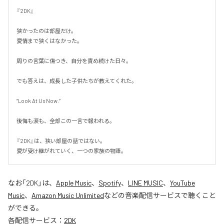
『2DK』

狭かったのは部屋だけ。

愛情まで狭くはなかった。

周りの言葉に傷つき、自分を責め続けた日々。

でも答えは、成長した子供たちが教えてくれた。

“Look At Us Now.”

後悔も涙も、全部この一言で報われる。

『2DK』は、狭い部屋の話ではない。

愛が受け継がれていく、一つの家族の物語。
なお「
2DK
」は、
Apple Music
、
Spotify
、
LINE MUSIC
、
YouTube
Music
、
Amazon Music Unlimited
などの音楽配信サービスで聴くこと
ができる。
各配信サービス：
2DK