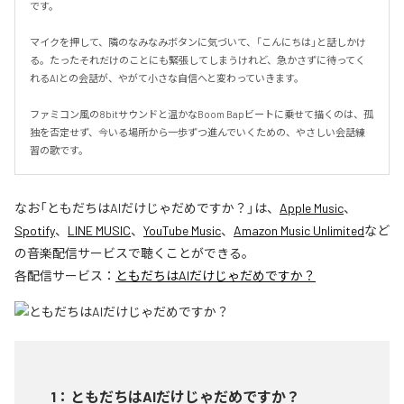
です。

マイクを押して、隣のなみなみボタンに気づいて、「こんにちは」と話しかけ
る。たったそれだけのことにも緊張してしまうけれど、急かさずに待ってく
れるAIとの会話が、やがて小さな自信へと変わっていきます。

ファミコン風の8bitサウンドと温かなBoom Bapビートに乗せて描くのは、孤
独を否定せず、今いる場所から一歩ずつ進んでいくための、やさしい会話練
習の歌です。
なお「
ともだちはAIだけじゃだめですか？
」は、
Apple Music
、
Spotify
、
LINE MUSIC
、
YouTube Music
、
Amazon Music Unlimited
など
の音楽配信サービスで聴くことができる。
各配信サービス：
ともだちはAIだけじゃだめですか？
1
：
ともだちはAIだけじゃだめですか？