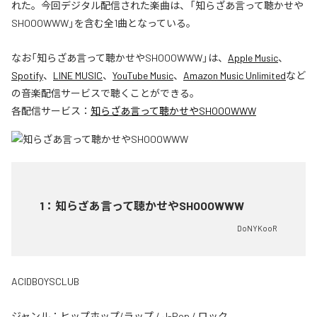
れた。今回デジタル配信された楽曲は、「知らざあ言って聴かせや
SHOOOWWW」を含む全1曲となっている。
なお「
知らざあ言って聴かせやSHOOOWWW
」は、
Apple Music
、
Spotify
、
LINE MUSIC
、
YouTube Music
、
Amazon Music Unlimited
など
の音楽配信サービスで聴くことができる。
各配信サービス：
知らざあ言って聴かせやSHOOOWWW
1
：
知らざあ言って聴かせやSHOOOWWW
DoNYKooR
ACIDBOYSCLUB
ジャンル：
ヒップホップ/ラップ
/
J-Pop
/
ロック