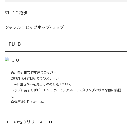
STUDIO 亀歩
ジャンル：
ヒップホップ/ラップ
FU-G
香川県丸亀市97年産のラッパー

2016年3月27日初めてのステージ

Liveに生きがいを見出しのめり込んでいく

ラップに留まらずビートメイク、ミックス、マスタリングと様々な物に挑戦
し

自分磨きに励んでいる。
FU-G
の他のリリース：
FU-G