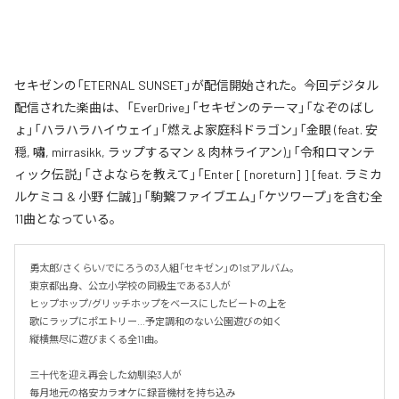
セキゼンの「ETERNAL SUNSET」が配信開始された。今回デジタル
配信された楽曲は、「EverDrive」「セキゼンのテーマ」「なぞのばし
ょ」「ハラハラハイウェイ」「燃えよ家庭科ドラゴン」「金眼 (feat. 安
穏, 嘯, mirrasikk, ラップするマン & 肉林ライアン)」「令和ロマンテ
ィック伝説」「さよならを教えて」「Enter [ [noreturn] ] [feat. ラミカ
ルケミコ & 小野 仁誠]」「駒繋ファイブエム」「ケツワープ」を含む全
11曲となっている。
勇太郎/さくらい/でにろうの3人組「セキゼン」の1stアルバム。

東京都出身、公立小学校の同級生である3人が

ヒップホップ/グリッチホップをベースにしたビートの上を

歌にラップにポエトリー…予定調和のない公園遊びの如く

縦横無尽に遊びまくる全11曲。

三十代を迎え再会した幼馴染3人が

毎月地元の格安カラオケに録音機材を持ち込み
