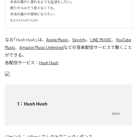
本当は誰かに溺れるような生活もしたい。

周りからはそう見えなくても、

本当は誰かの宝物になりたい、

But it's hush hush!
なお「
Hush Hush
」は、
Apple Music
、
Spotify
、
LINE MUSIC
、
YouTube
Music
、
Amazon Music Unlimited
などの音楽配信サービスで聴くこと
ができる。
各配信サービス：
Hush Hush
1
：
Hush Hush
mion
ジャンル：
J-Pop
/
エレクトロニック
/
ダンス