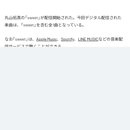
丸山拓真の「sweet」が配信開始された。今回デジタル配信された
楽曲は、「sweet」を含む全1曲となっている。
なお「
sweet
」は、
Apple Music
、
Spotify
、
LINE MUSIC
などの音楽配
信サービスで聴くことができる。
各配信サービス：
sweet
1
：
sweet
丸山拓真
ジャンル：
J-Pop
/
オルタナティブ
/
ヒップホップ/ラップ