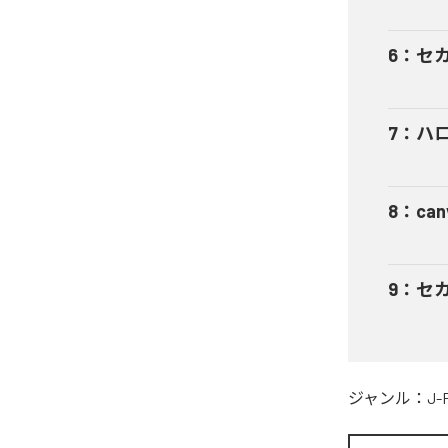
6
：
セカイ
7
：
ハロー
8
：
can
9
：
セカイ
ジャンル：
J-