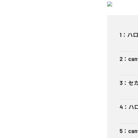
1
：
ハ
2
：
can
3
：
セ
4
：
ハロー
5
：
can