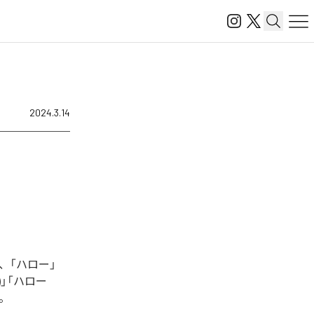
2024.3.14
、「ハロー」
ix)」「ハロー
る。