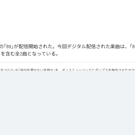
「89」が配信開始された。今回デジタル配信された楽曲は、「89」
ntal)」を含む全2曲となっている。
生きづらさ」や「自分を愛せない気持ち」を、ダンスミュージックとポップスを融合させたサ
感のあるビートと繊細な歌詞が交差し、苦しさの中にも小さな希望を見つけ出していく。 「味
にそっと寄り添う作品です。
Apple Music
、
Spotify
、
LINE MUSIC
、
YouTube Music
、
Amazon Mus
信サービスで聴くことができる。
ス：
89