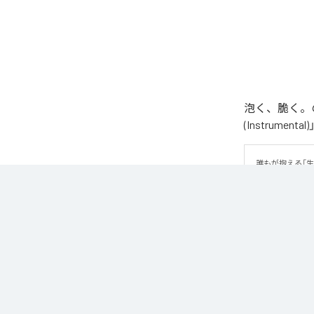
泡く、脆く。の
(Instrume
誰もが抱える「
曲です。 疾走
ッセージが、心
なお「
89
」は、
などの音楽配
各配信サービ