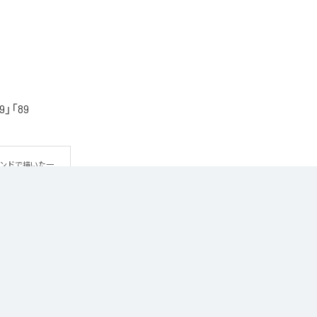
「89
ウンドで描いた一
方だよ」というメ
ic Unlimited