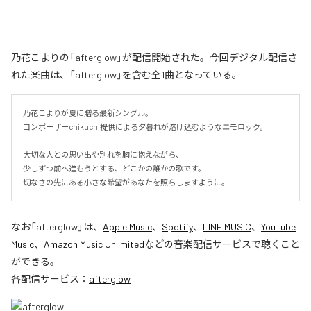
乃花こよりの「afterglow」が配信開始された。今回デジタル配信さ
れた楽曲は、「afterglow」を含む全1曲となっている。
乃花こよりが夏に贈る最新シングル。

コンポーザーchikuchi提供による夕暮れが溶け込むようなエモロック。

大切な人との思い出や別れを胸に抱えながら、

少しずつ前へ進もうとする、どこかの誰かの歌です。

切なさの先にある小さな希望があなたを照らしますように。
なお「
afterglow
」は、
Apple Music
、
Spotify
、
LINE MUSIC
、
YouTube
Music
、
Amazon Music Unlimited
などの音楽配信サービスで聴くこと
ができる。
各配信サービス：
afterglow