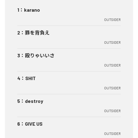
1
：
karano
OUTSIDER
2
：
罪を背負え
OUTSIDER
3
：
殴りゃいいさ
OUTSIDER
4
：
SHIT
OUTSIDER
5
：
destroy
OUTSIDER
6
：
GIVE US
OUTSIDER