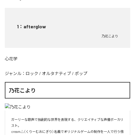
1
：
afterglow
乃花こより
心花学
ジャンル：
ロック
/
オルタナティブ
/
ポップ
乃花こより
ガーリーな歌声で独創的な世界を表現する、クリエイティブな声優ボーカリ
スト。

cream△（くりーむおにぎり）名義でオリジナルゲームの制作を一人で行う傍