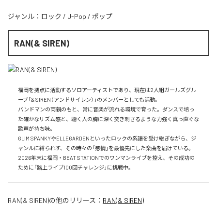
ジャンル：
ロック
/
J-Pop
/
ポップ
RAN(& SIREN)
福岡を拠点に活動するソロアーティストであり、現在は2人組ガールズグル
ープ「& SIREN（アンドサイレン）」のメンバーとしても活動。

バンドマンの両親のもと、常に音楽が流れる環境で育った。ダンスで培っ
た確かなリズム感と、聴く人の胸に深く突き刺さるような力強く真っ直ぐな
歌声が持ち味。

GLIM SPANKYやELLEGARDENといったロックの系譜を受け継ぎながら、ジ
ャンルに縛られず、その時々の「感情」を最優先にした楽曲を届けている。

2026年末に福岡・BEAT STATIONでのワンマンライブを控え、その成功の
ために「路上ライブ100回チャレンジ」に挑戦中。
RAN(& SIREN)
の他のリリース：
RAN(& SIREN)