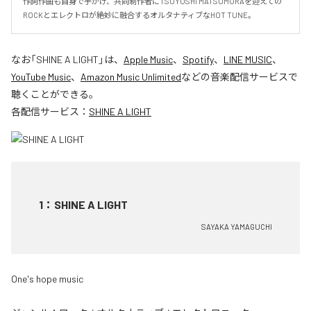
作詞作曲も自身で手がけ、共同制作者にTSUYOSHI MATSUMURAを迎えての
ROCKとエレクトロが絶妙に融合するオルタナティブなHOT TUNE。
なお「
SHINE A LIGHT
」は、
Apple Music
、
Spotify
、
LINE MUSIC
、
YouTube Music
、
Amazon Music Unlimited
などの音楽配信サービスで
聴くことができる。
各配信サービス：
SHINE A LIGHT
1
：
SHINE A LIGHT
SAYAKA YAMAGUCHI
One's hope music