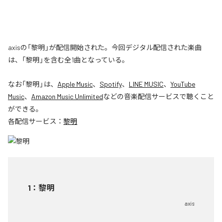
axisの「黎明」が配信開始された。今回デジタル配信された楽曲
は、「黎明」を含む全1曲となっている。
なお「
黎明
」は、
Apple Music
、
Spotify
、
LINE MUSIC
、
YouTube
Music
、
Amazon Music Unlimited
などの音楽配信サービスで聴くこと
ができる。
各配信サービス：
黎明
1
：
黎明
axis