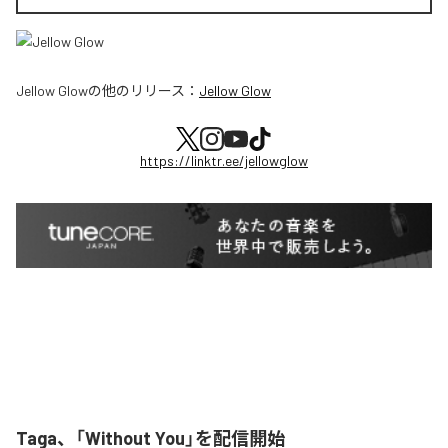
Jellow Glow
の他のリリース：
Jellow Glow
https://linktr.ee/jellowglow
Taga、「Without You」を配信開始