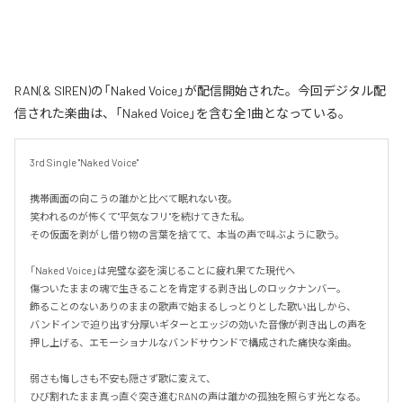
RAN(& SIREN)の「Naked Voice」が配信開始された。今回デジタル配
信された楽曲は、「Naked Voice」を含む全1曲となっている。
3rd Single "Naked Voice"

携帯画面の向こうの誰かと比べて眠れない夜。

笑われるのが怖くて"平気なフリ"を続けてきた私。

その仮面を剥がし借り物の言葉を捨てて、本当の声で叫ぶように歌う。

「Naked Voice」は完璧な姿を演じることに疲れ果てた現代へ

傷ついたままの魂で生きることを肯定する剥き出しのロックナンバー。

飾ることのないありのままの歌声で始まるしっとりとした歌い出しから、

バンドインで迫り出す分厚いギターとエッジの効いた音像が剥き出しの声を
押し上げる、エモーショナルなバンドサウンドで構成された痛快な楽曲。

弱さも悔しさも不安も隠さず歌に変えて、

ひび割れたまま真っ直ぐ突き進むRANの声は誰かの孤独を照らす光となる。
