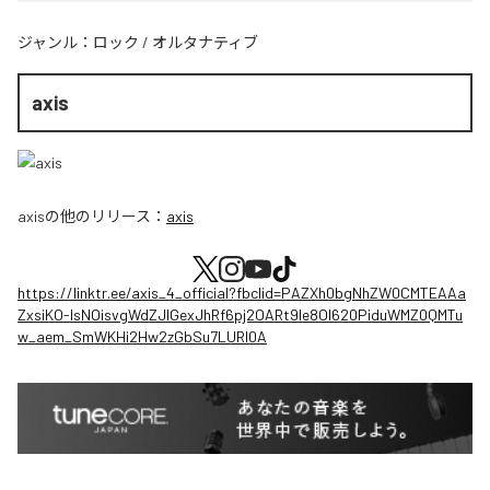
ジャンル：
ロック
/
オルタナティブ
axis
axis
の他のリリース：
axis
https://linktr.ee/axis_4_official?fbclid=PAZXh0bgNhZW0CMTEAAa
ZxsiKO-IsNOisvgWdZJIGexJhRf6pj2OARt9le8OI620PiduWMZ0QMTu
w_aem_SmWKHi2Hw2zGbSu7LURI0A