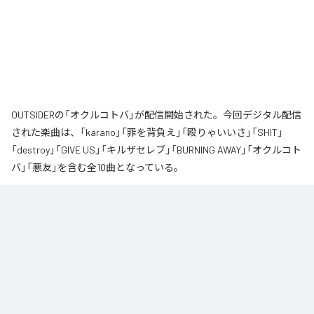
OUTSIDERの「オクルコトバ」が配信開始された。今回デジタル配信
された楽曲は、「karano」「罪を背負え」「殴りゃいいさ」「SHIT」
「destroy」「GIVE US」「キルザセレブ」「BURNING AWAY」「オクルコト
バ」「悪友」を含む全10曲となっている。
なお「
オクルコトバ
」は、
Apple Music
、
Spotify
、
LINE MUSIC
、
YouTube Music
、
Amazon Music Unlimited
などの音楽配信サービスで
聴くことができる。
各配信サービス：
オクルコトバ