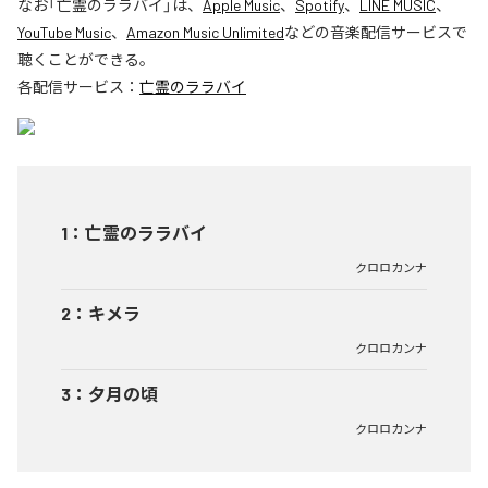
なお「
亡霊のララバイ
」は、
Apple Music
、
Spotify
、
LINE MUSIC
、
YouTube Music
、
Amazon Music Unlimited
などの音楽配信サービスで
聴くことができる。
各配信サービス：
亡霊のララバイ
1
：
亡霊のララバイ
クロロカンナ
2
：
キメラ
クロロカンナ
3
：
夕月の頃
クロロカンナ