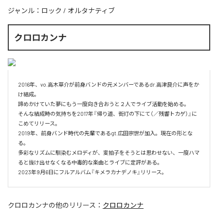
ジャンル：
ロック
/
オルタナティブ
クロロカンナ
2016年、vo.高木草介が前身バンドの元メンバーであるdr.高津良介に声をか
け結成。

諦めかけていた夢にもう一度向き合おうと２人でライブ活動を始める。

そんな結成時の気持ちを2017年『帰り道、街灯の下にて（／残響トカゲ）』に
こめてリリース。

2019年、前身バンド時代の先輩であるgt.広田宗世が加入。現在の形とな
る。

多彩なリズムに馴染むメロディが、変拍子をそうとは思わせない、一度ハマ
ると抜け出せなくなる中毒的な楽曲とライブに定評がある。

クロロカンナ
の他のリリース：
クロロカンナ