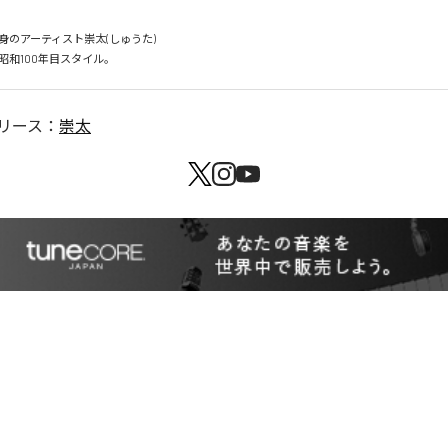
のアーティスト崇太(しゅうた)

リース：
崇太