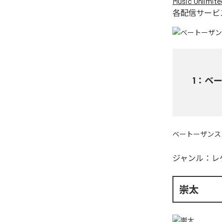
Music Unlimite
各配信サービ
1
：
ベー
ベートーザンス
ジャンル：
レ
崇太