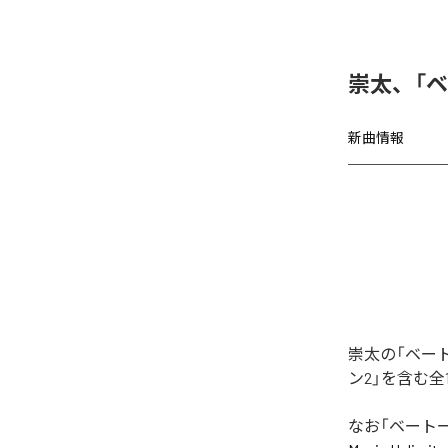
崇太、「
新曲情報
崇太の「ベー
ン2」を含む
なお「
ベート