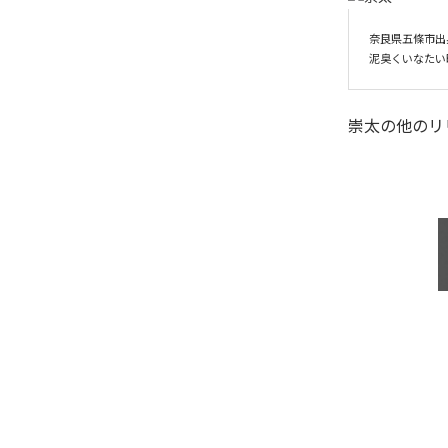
奈良県五條市出身
崇太
の他のリ