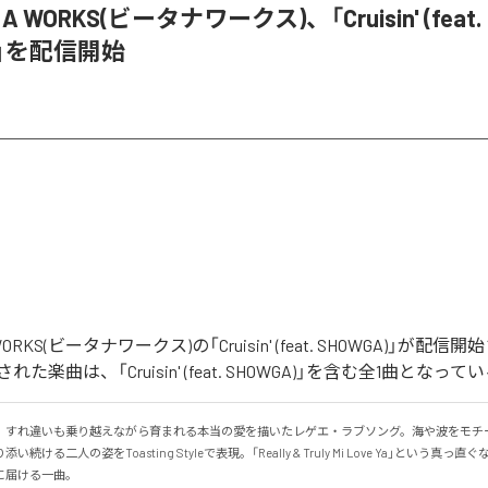
D A WORKS(ビータナワークス)、「Cruisin' (feat.
)」を配信開始
A WORKS(ビータナワークス)の「Cruisin' (feat. SHOWGA)」が
た楽曲は、「Cruisin' (feat. SHOWGA)」を含む全1曲となって
、すれ違いも乗り越えながら育まれる本当の愛を描いたレゲエ・ラブソング。海や波をモチ
続ける二人の姿をToasting Styleで表現。「Really & Truly Mi Love Ya」という真
に届ける一曲。