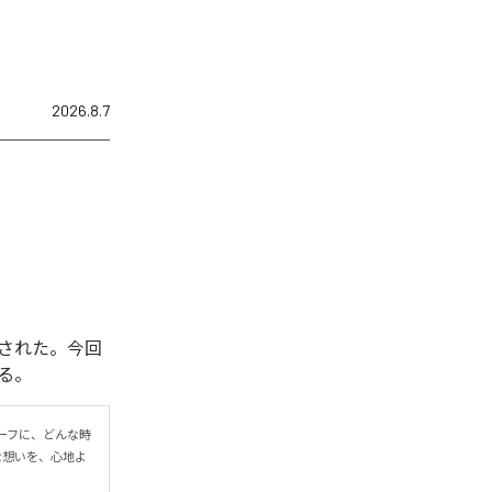
2026.8.7
配信開始された。今回
いる。
ーフに、どんな時
っ直ぐな想いを、心地よ