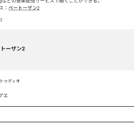
d
などの音楽配信サービスで聴くことができる。
ス：
ベートーザン2
トーザン2
トゥディオ
ゲエ