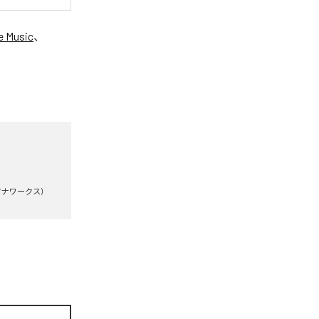
e Music
、
ータナワークス)