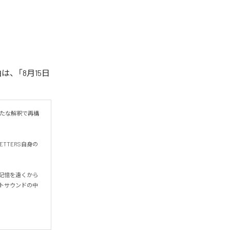
は、「8月15日
新たな解釈で再構
TTERS自身の
の記憶を遠くから
トサウンドの中