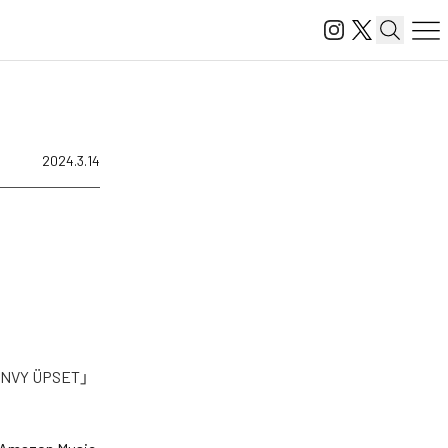
2024.3.14
Y ÜPSET」