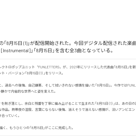
RSの「8月15日 (1)」が配信開始された。今回デジタル配信された楽曲
 (1) [Instrumental]」「8月15日」を含む全3曲となっている。
クトロポップユニット〝FUNLETTERS〟が、2021年にリリースした代表曲「8月15日」を
・バージョン「8月15日（1）」をリリース。

、過去への後悔、自己嫌悪、そして拭いきれない感情を描いた「8月15日」。今作ではFUNLE
静かで内省的な世界へと姿を変えた。

を削ぎ落とし、余白と残響を丁寧に編み上げることで生まれた「8月15日（1）」は、あの日
な作品。熱帯夜の湿度、言葉にならない後悔、消えそうで消えない感情が、淡いアンビエン
っていく。

Sが描く、もうひとつの「8月15日」がここに完成した。