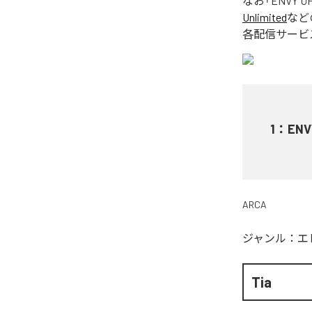
なお「
ENVY Ü
Unlimited
など
各配信サービ
1
：
ENV
ARCA
ジャンル：
エ
Tia