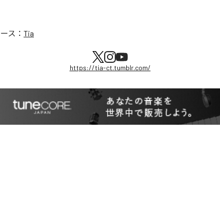
リース：
Tia
https://tia-ct.tumblr.com/