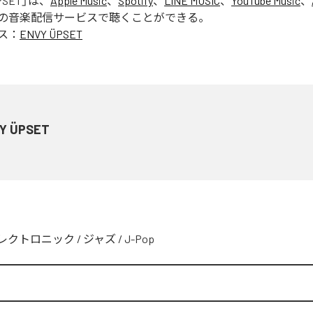
PSET
」は、
Apple Music
、
Spotify
、
LINE MUSIC
、
YouTube Music
、
の音楽配信サービスで聴くことができる。
ス：
ENVY ÜPSET
Y ÜPSET
レクトロニック
/
ジャズ
/
J-Pop