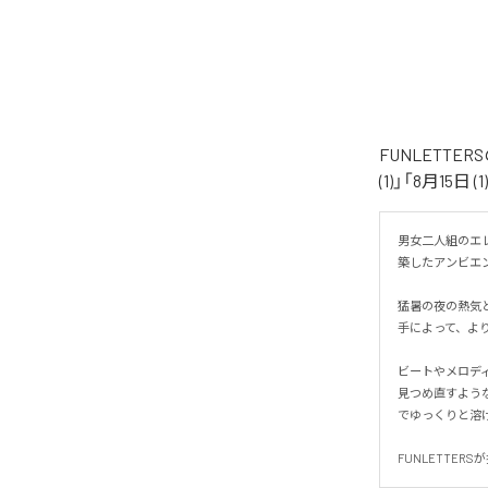
FUNLETTE
(1)」「8月15日
男女二人組のエレ
築したアンビエント
猛暑の夜の熱気と
手によって、より
ビートやメロディ
見つめ直すよう
でゆっくりと溶け合
FUNLETTER