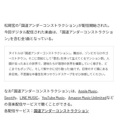
松岡宮の「国道アンダーコンストラクション」が配信開始された。
今回デジタル配信された楽曲は、「国道アンダーコンストラクショ
ン」を含む全1曲となっている。
タイトルは『国道アンダーコンストラクション』。舞台は、ゾンビだらけのゴ
ーストタウン。そこに突如として「意志」を持って生えてくるマンション群。人
間が去ったあとの世界で、建物たちが理想の世界を構築していく様子を、ど
こまでもポップに、そして鮮やかに切り取った1曲です。日常のすぐ隣にある
非日常。不思議な中毒性を持つサウンドスケープをぜひ体感してください。
なお「
国道アンダーコンストラクション
」は、
Apple Music
、
Spotify
、
LINE MUSIC
、
YouTube Music
、
Amazon Music Unlimited
など
の音楽配信サービスで聴くことができる。
各配信サービス：
国道アンダーコンストラクション