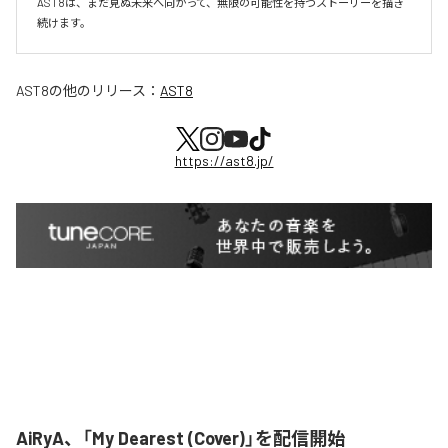
AST8は、まだ見ぬ未来へ向かって、無限の可能性を持つストーリーを描き
続けます。
AST8
の他のリリース：
AST8
https://ast8.jp/
AiRyA、「My Dearest (Cover)」を配信開始