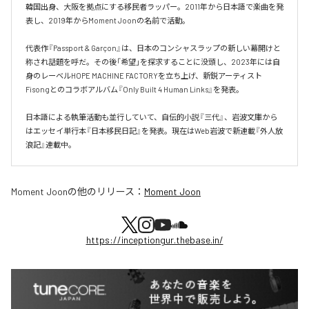
韓国出身、大阪を拠点にする移民者ラッパー。2011年から日本語で楽曲を発
表し、2019年からMoment Joonの名前で活動。

代表作『Passport & Garçon』は、日本のコンシャスラップの新しい幕開けと
称され話題を呼だ。その後「希望」を探求することに没頭し、2023年には自
身のレーベルHOPE MACHINE FACTORYを立ち上げ、新鋭アーティスト
Fisongとのコラボアルバム『Only Built 4 Human Links』を発表。

日本語による執筆活動も並行していて、自伝的小説『三代』、岩波文庫から
はエッセイ単行本『日本移民日記』を発表。現在はWeb岩波で新連載『外人放
浪記』連載中。
Moment Joon
の他のリリース：
Moment Joon
https://inceptiongur.thebase.in/