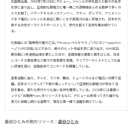
広島県出身。1999年7月28日にデビュー。ジャンルの枠を超えた数々の名作
を世に送り出し、圧倒的な歌唱力と唯一無二の透明感あふれる歌声で多くの
人々を魅了。バラードからダンスナンバー、ラテン、ポップス、アニメソン
グまで幅広いジャンルを自在に歌いこなす表現力は高く評価され、日本を代
表する女性ボーカリストの一人として、世代を超えて支持を集め続けてい
る。

代表曲には「亜麻色の髪の乙女」「Perseus-ペルセウス-」「パピヨン～papillon
～」「YUME日和」などがあり、数々のヒット作品を世に送り出す。NHK紅白
歌合戦に4年連続出場を果たしたほか、全国有線大賞新人賞をはじめ、日本
レコード大賞金賞など数々の音楽賞を受賞。ライブアーティストとしても高
い評価を受け、全国各地でコンサートを開催している。

音楽活動に加え、テレビ、ラジオ、舞台、ミュージカルなど幅広い分野で活
躍。近年はフジテレビ「千鳥の鬼レンチャン」で圧倒的な歌唱力が改めて注
目を集め、新たな世代からも高い支持を獲得している。2026年には最新シ
ングル「太陽神Prism」をリリースするなど、デビュー以来培ってきた確かな
実力と挑戦し続ける姿勢で、現在も第一線で活躍を続けている。
島谷ひとみ
の他のリリース：
島谷ひとみ