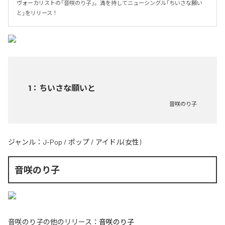
ヴォーカリストの「音咲のり子」。満を持してニューシングル「ちいさな願い
と」をリリース！
1
：
ちいさな願いと
音咲のり子
ジャンル：
J-Pop
/
ポップ
/
アイドル(女性)
音咲のり子
音咲のり子
の他のリリース：
音咲のり子