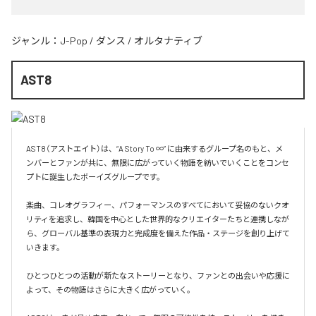
ジャンル：
J-Pop
/
ダンス
/
オルタナティブ
AST8
AST8（アストエイト）は、“A Story To ∞” に由来するグループ名のもと、メ
ンバーとファンが共に、無限に広がっていく物語を紡いでいくことをコンセ
プトに誕生したボーイズグループです。

楽曲、コレオグラフィー、パフォーマンスのすべてにおいて妥協のないクオ
リティを追求し、韓国を中心とした世界的なクリエイターたちと連携しなが
ら、グローバル基準の表現力と完成度を備えた作品・ステージを創り上げて
いきます。

ひとつひとつの活動が新たなストーリーとなり、ファンとの出会いや応援に
よって、その物語はさらに大きく広がっていく。
