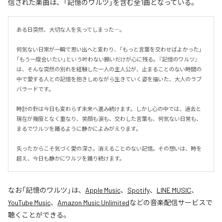
信された楽曲は、「記憶のワルツ」を含む全1曲となっている。
ある日突然、大切な人を失ってしまった―。

何気ない日常が一瞬で思い出へと変わり、「もっと言葉を交わせばよかった」
「もう一度会いたい」という叶わない願いだけが心に残る。『記憶のワルツ』
は、そんな突然の別れを経験した一人の主人公が、止まることのない時間の
中で愛する人との記憶を抱きしめながら生きていく姿を描いた、大人のラブ
バラードです。

時計の針は今日も変わらず未来へ進み続けます。しかし心の中では、過去と
現在が幾度となく重なり、笑顔も涙も、交わした言葉も、何気ない日常も、
まるでワルツを踊るように静かによみがえります。

失ったからこそ気づく愛の深さ。消えることのない記憶。その想いは、時を
超え、今日も静かにワルツを踊り続けます。
なお「
記憶のワルツ
」は、
Apple Music
、
Spotify
、
LINE MUSIC
、
YouTube Music
、
Amazon Music Unlimited
などの音楽配信サービスで
聴くことができる。