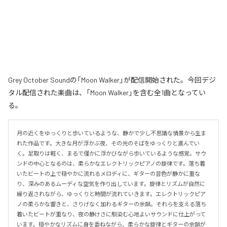
Grey October Soundの「Moon Walker」が配信開始された。今回デジ
タル配信された楽曲は、「Moon Walker」を含む全1曲となってい
る。
月の近くをゆっくりと歩いているような、静かで少し不思議な情景から生ま
れた作品です。大きな月が浮かぶ夜、その光のそばをゆっくりと進んでい
く。足取りは軽く、まるで僅かに浮かびながら歩いているような感覚。サウ
ンドの中心となるのは、柔らかなエレクトリックピアノの旋律です。落ち着
いたビートの上で穏やかに流れるメロディに、ギターの音色が静かに重な
り、深みのあるムーディな空気を作り出しています。旋律とリズムが自然に
繰り返されながら、ゆっくりと時間が流れていきます。エレクトリックピア
ノの柔らかな響きと、さりげなく加わるギターの余韻。それらを支える落ち
着いたビートが重なり、夜の静けさに馴染む心地よいサウンドに仕上がって
います。穏やかなリズムに身を委ねながら、柔らかな旋律とギターの余韻が