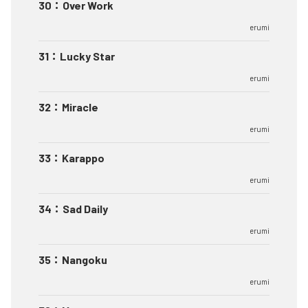
30
：
Over Work
erumi
31
：
Lucky Star
erumi
32
：
Miracle
erumi
33
：
Karappo
erumi
34
：
Sad Daily
erumi
35
：
Nangoku
erumi