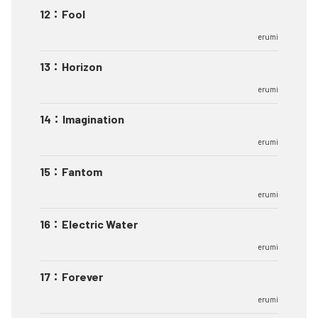
12
：
Fool
erumi
13
：
Horizon
erumi
14
：
Imagination
erumi
15
：
Fantom
erumi
16
：
Electric Water
erumi
17
：
Forever
erumi