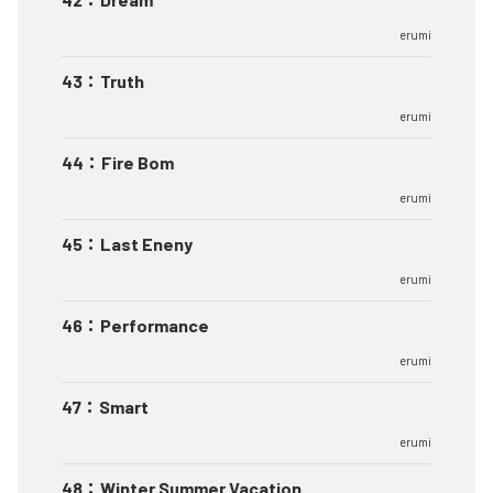
erumi
43
：
Truth
erumi
44
：
Fire Bom
erumi
45
：
Last Eneny
erumi
46
：
Performance
erumi
47
：
Smart
erumi
48
：
Winter Summer Vacation