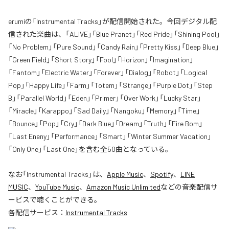
erumiの「Instrumental Tracks」が配信開始された。今回デジタル配
信された楽曲は、「ALIVE」「Blue Pranet」「Red Pride」「Shining Pool」
「No Problem」「Pure Sound」「Candy Rain」「Pretty Kiss」「Deep Blue」
「Green Field」「Short Story」「Fool」「Horizon」「Imagination」
「Fantom」「Electric Water」「Forever」「Dialog」「Robot」「Logical
Pop」「Happy Life」「Farm」「Totem」「Strange」「Purple Dot」「Step
B」「Parallel World」「Eden」「Primer」「Over Work」「Lucky Star」
「Miracle」「Karappo」「Sad Daily」「Nangoku」「Memory」「Time」
「Bounce」「Pop」「Cry」「Dark Blue」「Dream」「Truth」「Fire Bom」
「Last Eneny」「Performance」「Smart」「Winter Summer Vacation」
「Only One」「Last One」を含む全50曲となっている。
なお「
Instrumental Tracks
」は、
Apple Music
、
Spotify
、
LINE
MUSIC
、
YouTube Music
、
Amazon Music Unlimited
などの音楽配信サ
ービスで聴くことができる。
各配信サービス：
Instrumental Tracks