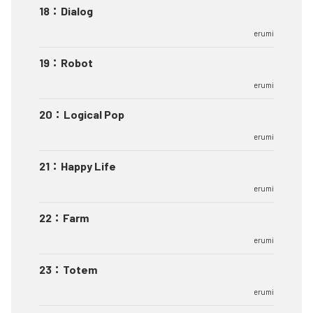
18
：
Dialog
erumi
19
：
Robot
erumi
20
：
Logical Pop
erumi
21
：
Happy Life
erumi
22
：
Farm
erumi
23
：
Totem
erumi