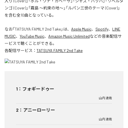
入り (Cover)」「ポル・ウナ・カベーサ」「ジャズ・バッハ」「リベルタ
ンゴ (Cover)」「霧島 〜約束の地〜」「ルパン三世のテーマ (Cover)」
を含む全10曲となっている。
なお「
TATSUYA FAMILY 2nd Take
」は、
Apple Music
、
Spotify
、
LINE
MUSIC
、
YouTube Music
、
Amazon Music Unlimited
などの音楽配信サ
ービスで聴くことができる。
各配信サービス：
TATSUYA FAMILY 2nd Take
1
：
フォギードゥー
山内 達哉
2
：
アニーローリー
山内 達哉