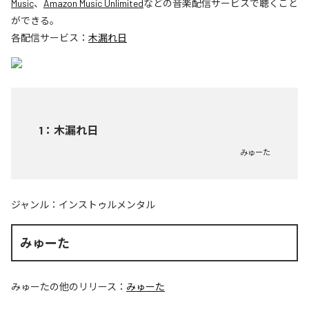
Music
、
Amazon Music Unlimited
などの音楽配信サービスで聴くこと
ができる。
各配信サービス：
木漏れ日
1
：
木漏れ日
みゅーた
ジャンル：
インストゥルメンタル
みゅーた
みゅーた
の他のリリース：
みゅーた