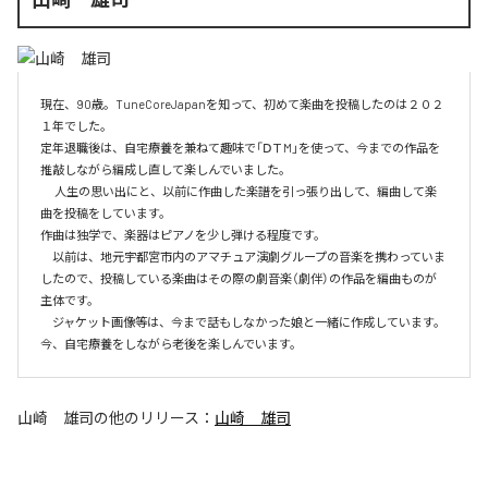
現在、90歳。TuneCoreJapanを知って、初めて楽曲を投稿したのは２０２
１年でした。

定年退職後は、自宅療養を兼ねて趣味で「ⅮＴM」を使って、今までの作品を
推敲しながら編成し直して楽しんでいました。

　 人生の思い出にと、以前に作曲した楽譜を引っ張り出して、編曲して楽
曲を投稿をしています。

作曲は独学で、楽器はピアノを少し弾ける程度です。

　以前は、地元宇都宮市内のアマチュア演劇グループの音楽を携わっていま
したので、投稿している楽曲はその際の劇音楽（劇伴）の作品を編曲ものが
主体です。

　ジャケット画像等は、今まで話もしなかった娘と一緒に作成しています。
今、自宅療養をしながら老後を楽しんでいます。
山崎 雄司
の他のリリース：
山崎 雄司