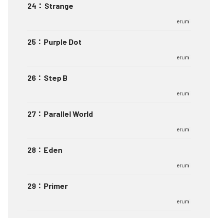
24
：
Strange
erumi
25
：
Purple Dot
erumi
26
：
Step B
erumi
27
：
Parallel World
erumi
28
：
Eden
erumi
29
：
Primer
erumi