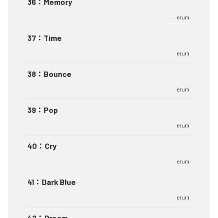
36
：
Memory
erumi
37
：
Time
erumi
38
：
Bounce
erumi
39
：
Pop
erumi
40
：
Cry
erumi
41
：
Dark Blue
erumi
42
：
Dream