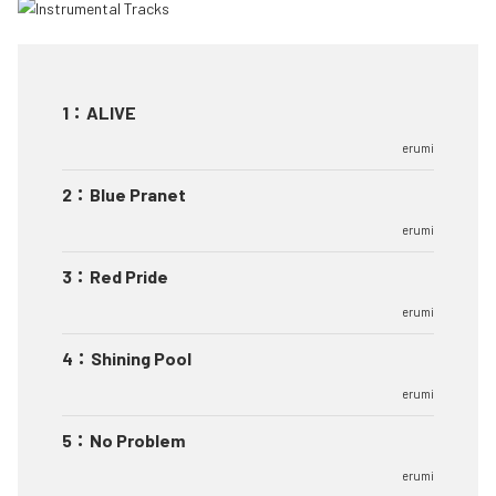
1
：
ALIVE
erumi
2
：
Blue Pranet
erumi
3
：
Red Pride
erumi
4
：
Shining Pool
erumi
5
：
No Problem
erumi