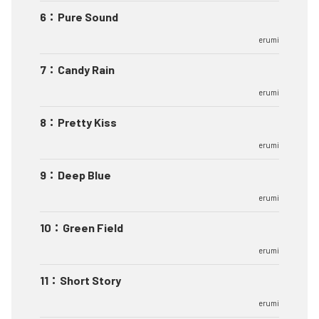
6
：
Pure Sound
erumi
7
：
Candy Rain
erumi
8
：
Pretty Kiss
erumi
9
：
Deep Blue
erumi
10
：
Green Field
erumi
11
：
Short Story
erumi