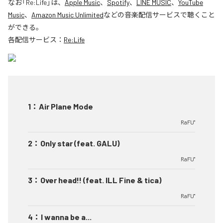
なお「
Re:Life
」は、
Apple Music
、
Spotify
、
LINE MUSIC
、
YouTube
Music
、
Amazon Music Unlimited
などの音楽配信サービスで聴くこと
ができる。
各配信サービス：
Re:Life
1
：
Air Plane Mode
RaFU"
2
：
Only star (feat. GALU)
RaFU"
3
：
Over head!! (feat. ILL Fine & tica)
RaFU"
4
：
I wanna be a...