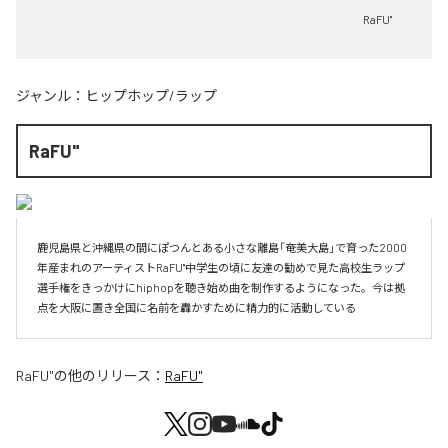
RaFU"
ジャンル：
ヒップホップ/ラップ
RaFU"
鹿児島県と沖縄県の間にぽつんとある小さな離島「奄美大島」で育った2000
年産まれのアーティストRaFU"中学生の頃に友達の勧めで見た高校生ラップ
選手権をきっかけにhiphopを聴き始め曲を制作するようになった。今は拠
点を大阪に置き全国に名前を轟かすために精力的に活動している
RaFU"
の他のリリース：
RaFU"