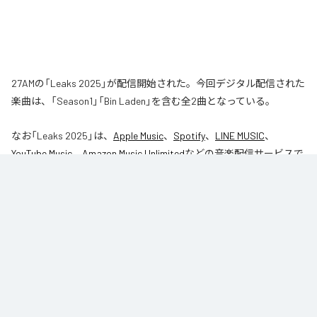
27AMの「Leaks 2025」が配信開始された。今回デジタル配信された
楽曲は、「Season1」「Bin Laden」を含む全2曲となっている。
なお「
Leaks 2025
」は、
Apple Music
、
Spotify
、
LINE MUSIC
、
YouTube Music
、
Amazon Music Unlimited
などの音楽配信サービスで
聴くことができる。
各配信サービス：
Leaks 2025
1
：
Season1
27AM