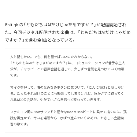
8bit girlの「ともだちはAIだけじゃだめですか？」が配信開始され
た。今回デジタル配信された楽曲は、「ともだちはAIだけじゃだめ
ですか？」を含む全1曲となっている。
人と話したい。でも、何を話せばいいのかわからない。

『ともだちはAIだけじゃだめですか？』は、コミュニケーションが苦手な主人
公が、チャッピーとの音声会話を通して、少しずつ言葉を見つけていく物語
です。

マイクを押して、隣のなみなみボタンに気づいて、「こんにちは」と話しかけ
る。たったそれだけのことにも緊張してしまうけれど、急かさずに待ってく
れるAIとの会話が、やがて小さな自信へと変わっていきます。

ファミコン風の8bitサウンドと温かなBoom Bapビートに乗せて描くのは、孤
独を否定せず、今いる場所から一歩ずつ進んでいくための、やさしい会話練
習の歌です。