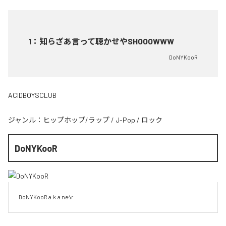
1
：
知らざあ言って聴かせやSHOOOWWW
DoNYKooR
ACIDBOYSCLUB
ジャンル：
ヒップホップ/ラップ
/
J-Pop
/
ロック
DoNYKooR
DoNYKooR a.k.a ne4r