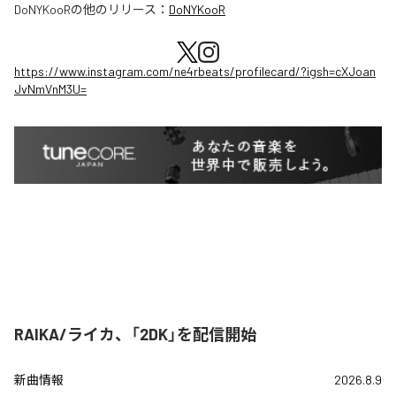
DoNYKooR
の他のリリース：
DoNYKooR
https://www.instagram.com/ne4rbeats/profilecard/?igsh=cXJoan
JvNmVnM3U=
RAIKA/ライカ、「2DK」を配信開始
新曲情報
2026.8.9