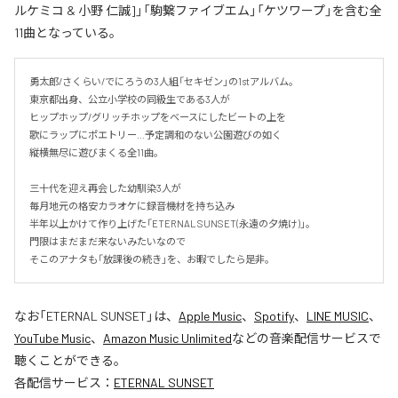
ルケミコ & 小野 仁誠]」「駒繋ファイブエム」「ケツワープ」を含む全
11曲となっている。
勇太郎/さくらい/でにろうの3人組「セキゼン」の1stアルバム。

東京都出身、公立小学校の同級生である3人が

ヒップホップ/グリッチホップをベースにしたビートの上を

歌にラップにポエトリー…予定調和のない公園遊びの如く

縦横無尽に遊びまくる全11曲。

三十代を迎え再会した幼馴染3人が

毎月地元の格安カラオケに録音機材を持ち込み

半年以上かけて作り上げた「ETERNAL SUNSET(永遠の夕焼け)」。

門限はまだまだ来ないみたいなので

そこのアナタも「放課後の続き」を、お暇でしたら是非。
なお「
ETERNAL SUNSET
」は、
Apple Music
、
Spotify
、
LINE MUSIC
、
YouTube Music
、
Amazon Music Unlimited
などの音楽配信サービスで
聴くことができる。
各配信サービス：
ETERNAL SUNSET