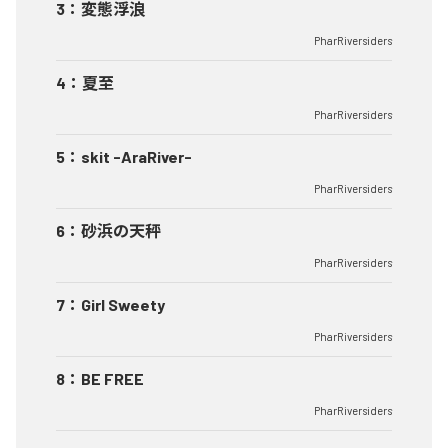
3
：
変態浮浪
PharRiversiders
4
：
夏至
PharRiversiders
5
：
skit -AraRiver-
PharRiversiders
6
：
砂浜の天秤
PharRiversiders
7
：
Girl Sweety
PharRiversiders
8
：
BE FREE
PharRiversiders