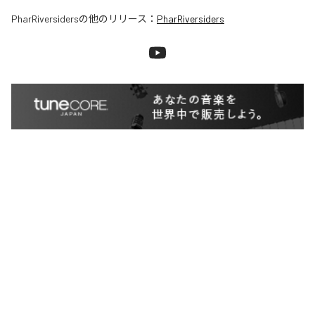
PharRiversiders
の他のリリース：
PharRiversiders