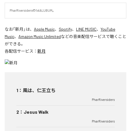
PharRiversidersの1stALUBUM。
なお「
新月
」は、
Apple Music
、
Spotify
、
LINE MUSIC
、
YouTube
Music
、
Amazon Music Unlimited
などの音楽配信サービスで聴くこと
ができる。
各配信サービス：
新月
1
：
風は、仁王立ち
PharRiversiders
2
：
Jesus Walk
PharRiversiders