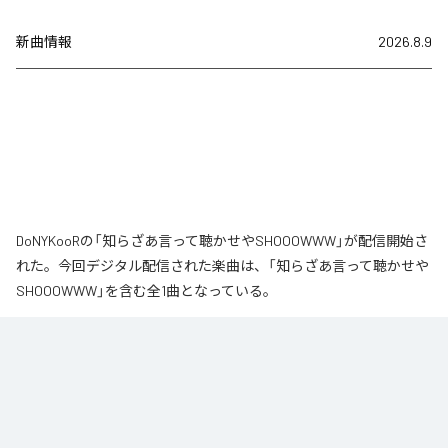
新曲情報
2026.8.9
DoNYKooRの「知らざあ言って聴かせやSHOOOWWW」が配信開始さ
れた。今回デジタル配信された楽曲は、「知らざあ言って聴かせや
SHOOOWWW」を含む全1曲となっている。
なお「
知らざあ言って聴かせやSHOOOWWW
」は、
Apple Music
、
Spotify
、
LINE MUSIC
、
YouTube Music
、
Amazon Music Unlimited
など
の音楽配信サービスで聴くことができる。
各配信サービス：
知らざあ言って聴かせやSHOOOWWW