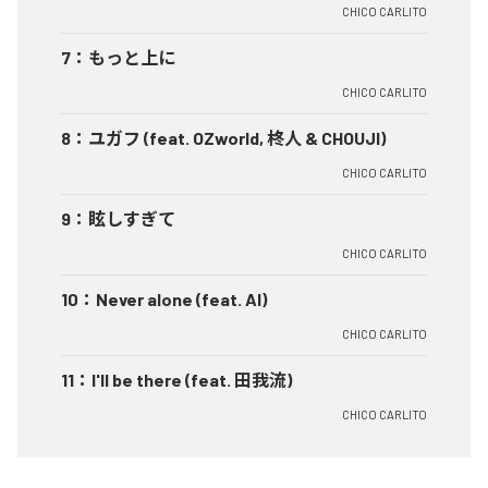
CHICO CARLITO
7
：
もっと上に
CHICO CARLITO
8
：
ユガフ (feat. OZworld, 柊人 & CHOUJI)
CHICO CARLITO
9
：
眩しすぎて
CHICO CARLITO
10
：
Never alone (feat. AI)
CHICO CARLITO
11
：
I'll be there (feat. 田我流)
CHICO CARLITO