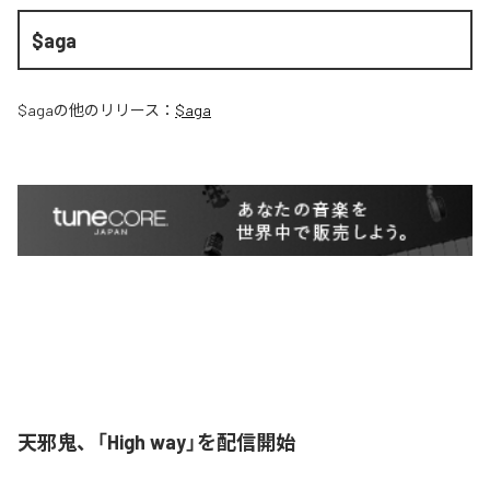
$aga
$aga
の他のリリース：
$aga
天邪鬼、「High way」を配信開始