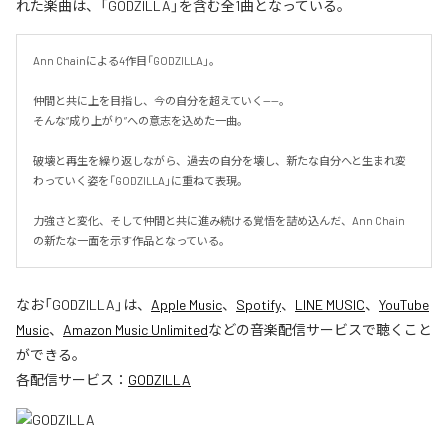
れた楽曲は、「GODZILLA」を含む全1曲となっている。
Ann Chainによる4作目「GODZILLA」。

仲間と共に上を目指し、今の自分を超えていく——。

そんな“成り上がり”への意志を込めた一曲。

破壊と再生を繰り返しながら、過去の自分を壊し、新たな自分へと生まれ変
わっていく姿を「GODZILLA」に重ねて表現。

力強さと変化、そして仲間と共に進み続ける覚悟を詰め込んだ、Ann Chain
の新たな一面を示す作品となっている。
なお「
GODZILLA
」は、
Apple Music
、
Spotify
、
LINE MUSIC
、
YouTube
Music
、
Amazon Music Unlimited
などの音楽配信サービスで聴くこと
ができる。
各配信サービス：
GODZILLA