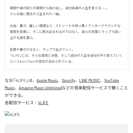
貧困や身の回りの環境から抜け出し、自分自身の人生を変える——。

そんな強い意志から生まれた一曲。

お金、暴力、厳しい環境など、ストリートの持つ黒くアンダーグラウンドな
現実を背景に、そこに飲み込まれるのではなく、自らの言葉とラップで這い
上がる道を選ぶ。

犯罪や暴力ではなく、ラップで生きていく。

「4LIFE」には、そんな覚悟と決意、そして自分の人生を自分の手で変えていく
というAnn Chainの信念が込められている。
なお「
4LIFE
」は、
Apple Music
、
Spotify
、
LINE MUSIC
、
YouTube
Music
、
Amazon Music Unlimited
などの音楽配信サービスで聴くこと
ができる。
各配信サービス：
4LIFE