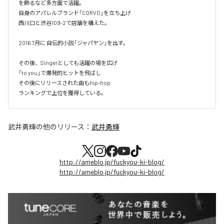
を飾るなど多方面で活躍。

自身のアパレルブランド「CORVO」を立ち上げ

西川口と渋谷109-2で店舗を構えた。

2016.7月に 自伝的小説「ジャパヤン」を出す。

その後、Singerとしても活躍の場を広げ

「to you」で爆発的ヒットを飛ばし

その後にリリースされた曲もhip-hop

ランキングで上位を獲得している。
武井勇輝
の他のリリース：
武井勇輝
http://ameblo.jp/fuckyou-ki-blog/
http://ameblo.jp/fuckyou-ki-blog/