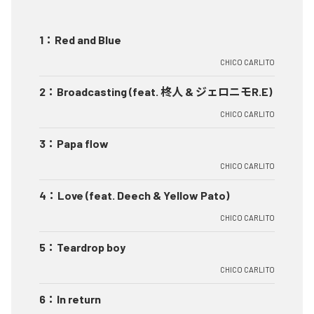
1
：
Red and Blue
CHICO CARLITO
2
：
Broadcasting (feat. 柊人 & ジェロニモR.E)
CHICO CARLITO
3
：
Papa flow
CHICO CARLITO
4
：
Love (feat. Deech & Yellow Pato)
CHICO CARLITO
5
：
Teardrop boy
CHICO CARLITO
6
：
In return