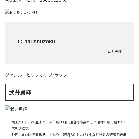
1
：
BOUSOUZOKU
武井勇輝
ジャンル：
ヒップホップ/ラップ
武井勇輝
埼玉県川口市で生まれ、少年期は川口連合総隊長として喧嘩に明け暮れた日
常を過ごす。

THE outsiderで看板選手となり、雑誌[SOUL JAPAN]など多数の雑誌で表紙