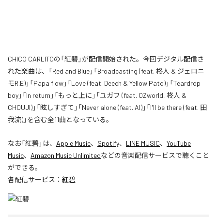
CHICO CARLITOの「紅碧」が配信開始された。今回デジタル配信さ
れた楽曲は、「Red and Blue」「Broadcasting (feat. 柊人 & ジェロニ
モR.E)」「Papa flow」「Love (feat. Deech & Yellow Pato)」「Teardrop
boy」「In return」「もっと上に」「ユガフ (feat. OZworld, 柊人 &
CHOUJI)」「眩しすぎて」「Never alone (feat. AI)」「I'll be there (feat. 田
我流)」を含む全11曲となっている。
なお「
紅碧
」は、
Apple Music
、
Spotify
、
LINE MUSIC
、
YouTube
Music
、
Amazon Music Unlimited
などの音楽配信サービスで聴くこと
ができる。
各配信サービス：
紅碧