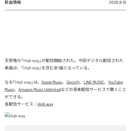
新曲情報
2026.8.10
天邪鬼の「High way」が配信開始された。今回デジタル配信された
楽曲は、「High way」を含む全1曲となっている。
なお「
High way
」は、
Apple Music
、
Spotify
、
LINE MUSIC
、
YouTube
Music
、
Amazon Music Unlimited
などの音楽配信サービスで聴くこと
ができる。
各配信サービス：
High way