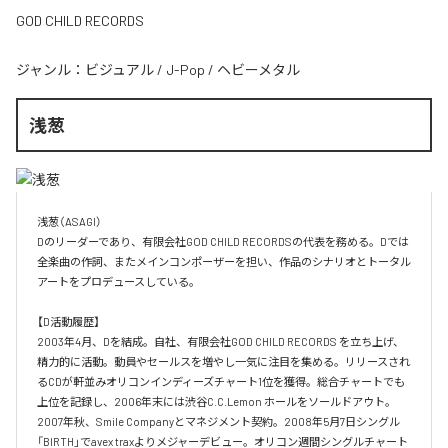
GOD CHILD RECORDS
ジャンル：
ビジュアル
/
J-Pop
/
ヘビーメタル
浅葱
浅葱（ASAGI）

Dのリーダーであり、有限会社GOD CHILD RECORDSの代表を務める。Dでは
全楽曲の作詞、またメインコンポーザーを担い、作品のシナリオとトータル
アートをプロデュースしている。

【D活動履歴】

2003年4月、Dを結成。自社、有限会社GOD CHILD RECORDS を立ち上げ、
精力的に活動。動員やセールスを増やし一気に注目を集める。リリースされ
るCDが軒並みオリコンインディーズチャート1位を獲得。総合チャートでも
上位を記録し、2006年末には渋谷C.C.Lemon ホールをソールドアウト。
2007年秋、Smile Companyとマネジメント契約。2008年5月7日シングル
「BIRTH」でavex traxよりメジャーデビュー。オリコン週間シングルチャート