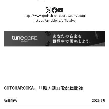
http://www.god-child-records.com/asagi
https://ameblo.jp/official-d
GOTCHAROCKA、「「睡 / 劇」」を配信開始
新曲情報
2026.8.5