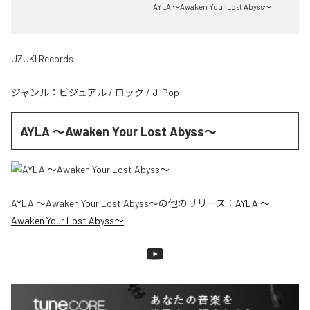
AYLA ～Awaken Your Lost Abyss～
UZUKI Records
ジャンル：
ビジュアル
/
ロック
/
J-Pop
AYLA ～Awaken Your Lost Abyss～
AYLA ～Awaken Your Lost Abyss～
の他のリリース：
AYLA ～
Awaken Your Lost Abyss～