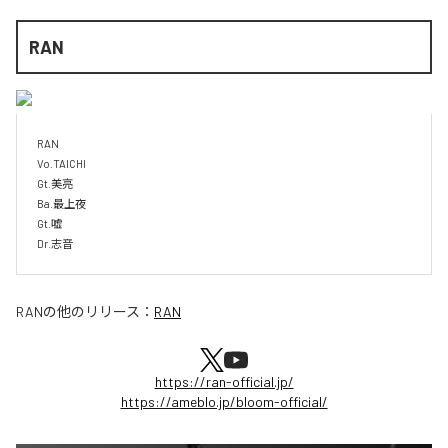
RAN
RAN

Vo.TAICHI

Gt.美亮

Ba.最上夜

Gt.嘘

Dr.志音
RAN
の他のリリース：
RAN
https://ran-official.jp/
https://ameblo.jp/bloom-official/