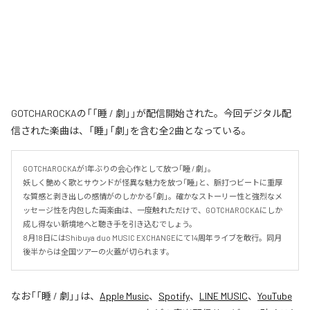
GOTCHAROCKAの「「睡 / 劇」」が配信開始された。今回デジタル配
信された楽曲は、「睡」「劇」を含む全2曲となっている。
GOTCHAROCKAが1年ぶりの会心作として放つ「睡 / 劇」。

妖しく艶めく歌とサウンドが怪異な魅力を放つ「睡」と、脈打つビートに重厚
な質感と剥き出しの感情がのしかかる「劇」。確かなストーリー性と強烈なメ
ッセージ性を内包した両楽曲は、一度触れただけで、GOTCHAROCKAにしか
成し得ない新境地へと聴き手を引き込むでしょう。

8月18日にはShibuya duo MUSIC EXCHANGEにて14周年ライブを敢行。同月
後半からは全国ツアーの火蓋が切られます。
なお「
「睡 / 劇」
」は、
Apple Music
、
Spotify
、
LINE MUSIC
、
YouTube