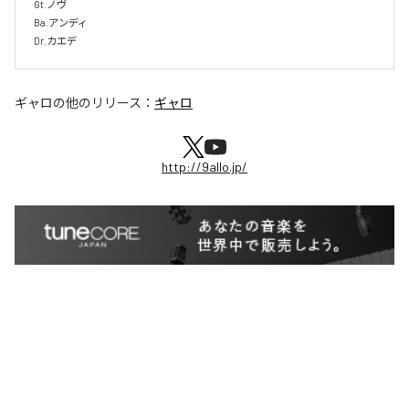
Gt.ノヴ

Ba.アンディ

Dr.カエデ
ギャロ
の他のリリース：
ギャロ
http://9allo.jp/