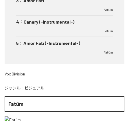
3
：
Amor Fati
Fatüm
4
：
Canary (-Instrumental-)
Fatüm
5
：
Amor Fati (-Instrumental-)
Fatüm
Vox Division
ジャンル：
ビジュアル
Fatüm