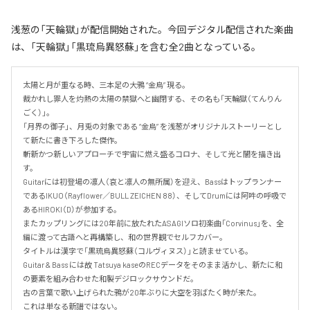
浅葱の「天輪獄」が配信開始された。今回デジタル配信された楽曲
は、「天輪獄」「黒琉烏異怒蘇」を含む全2曲となっている。
太陽と月が重なる時、三本足の大鴉 “金烏” 現る。

裁かれし罪人を灼熱の太陽の禁獄へと幽閉する、その名も「天輪獄（てんりん
ごく）」。

「月界の御子」、月兎の対象である “金烏” を浅葱がオリジナルストーリーとし
て新たに書き下ろした傑作。

斬新かつ新しいアプローチで宇宙に燃え盛るコロナ、そして光と闇を描き出
す。

Guitarには初登場の凛人（哀と凛人の無所属）を迎え、Bassはトップランナー
であるIKUO（Rayflower／BULL ZEICHEN 88）、そしてDrumには阿吽の呼吸で
あるHIROKI（D）が参加する。

またカップリングには20年前に放たれたASAGIソロ初楽曲「Corvinus」を、全
編に渡って古語へと再構築し、和の世界観でセルフカバー。

タイトルは漢字で「黒琉烏異怒蘇（コルヴィヌス）」と読ませている。

Guitar & Bass には故 Tatsuya kaseのRECデータをそのまま活かし、新たに和
の要素を組み合わせた和製デジロックサウンドだ。

古の言葉で歌い上げられた鴉が20年ぶりに大空を羽ばたく時が来た。

これは単なる新譜ではない。
