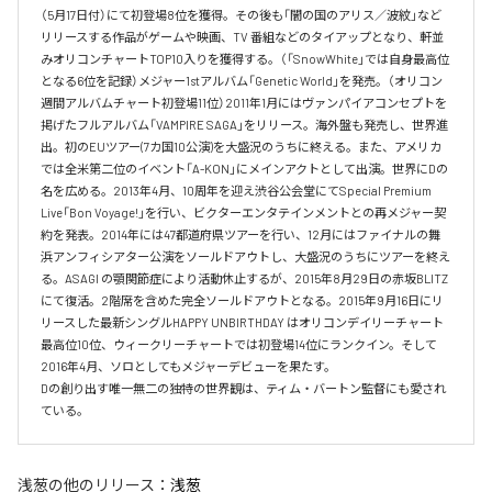
（5月17日付）にて初登場8位を獲得。その後も「闇の国のアリス／波紋」など
リリースする作品がゲームや映画、TV 番組などのタイアップとなり、軒並
みオリコンチャートTOP10入りを獲得する。（「SnowWhite」では自身最高位
となる6位を記録）メジャー1stアルバム「Genetic World」を発売。（オリコン
週間アルバムチャート初登場11位）2011年1月にはヴァンパイアコンセプトを
掲げたフルアルバム「VAMPIRE SAGA」をリリース。海外盤も発売し、世界進
出。初のEUツアー(7カ国10公演)を大盛況のうちに終える。また、アメリカ
では全米第二位のイベント「A-KON」にメインアクトとして出演。世界にDの
名を広める。2013年4月、10周年を迎え渋谷公会堂にてSpecial Premium 
Live「Bon Voyage!」を行い、ビクターエンタテインメントとの再メジャー契
約を発表。2014年には47都道府県ツアーを行い、12月にはファイナルの舞
浜アンフィシアター公演をソールドアウトし、大盛況のうちにツアーを終え
る。ASAGI の顎関節症により活動休止するが、2015年8月29日の赤坂BLITZ 
にて復活。2階席を含めた完全ソールドアウトとなる。2015年9月16日にリ
リースした最新シングルHAPPY UNBIRTHDAY はオリコンデイリーチャート
最高位10位、ウィークリーチャートでは初登場14位にランクイン。そして 
2016年4月、ソロとしてもメジャーデビューを果たす。

Dの創り出す唯一無二の独特の世界観は、ティム・バートン監督にも愛され
ている。
浅葱
の他のリリース：
浅葱