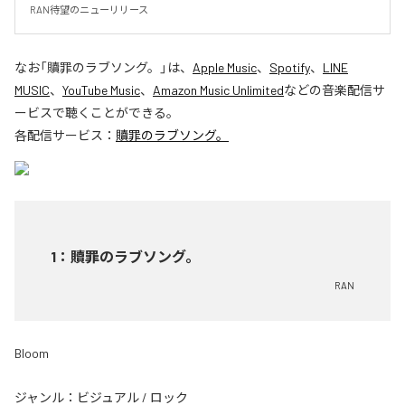
RAN待望のニューリリース
なお「
贖罪のラブソング。
」は、
Apple Music
、
Spotify
、
LINE
MUSIC
、
YouTube Music
、
Amazon Music Unlimited
などの音楽配信サ
ービスで聴くことができる。
各配信サービス：
贖罪のラブソング。
1
：
贖罪のラブソング。
RAN
Bloom
ジャンル：
ビジュアル
/
ロック