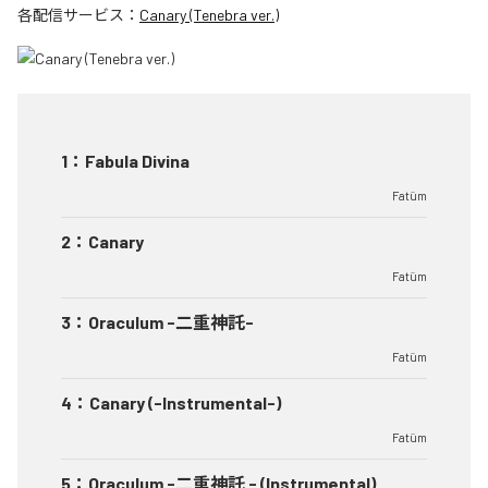
各配信サービス：
Canary (Tenebra ver.)
1
：
Fabula Divina
Fatüm
2
：
Canary
Fatüm
3
：
Oraculum -二重神託-
Fatüm
4
：
Canary (-Instrumental-)
Fatüm
5
：
Oraculum -二重神託 - (Instrumental)