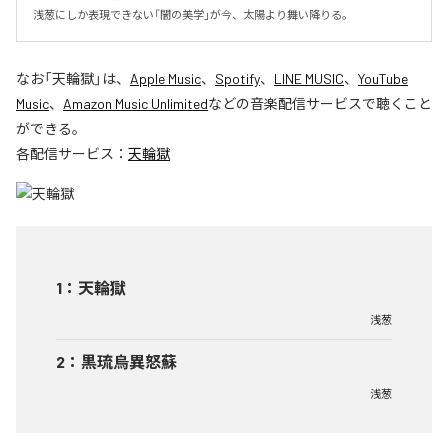
浅葱にしか表現できない「闇の美学」が今、太陽より舞い降りる。
なお「
天輪獄
」は、
Apple Music
、
Spotify
、
LINE MUSIC
、
YouTube
Music
、
Amazon Music Unlimited
などの音楽配信サービスで聴くこと
ができる。
各配信サービス：
天輪獄
1
：
天輪獄
浅葱
2
：
黒琉烏異怒蘇
浅葱