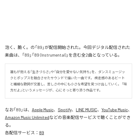
泡く、脆く。の「89」が配信開始された。今回デジタル配信された
楽曲は、「89」「89 (Instrumental)」を含む全2曲となっている。
誰もが抱える「生きづらさ」や「自分を愛せない気持ち」を、ダンスミュージッ
クとポップスを融合させたサウンドで描いた一曲です。 疾走感のあるビート
と繊細な歌詞が交差し、苦しさの中にも小さな希望を見つけ出していく。 「味
方だよ」というメッセージが、心にそっと寄り添う作品です。
なお「
89
」は、
Apple Music
、
Spotify
、
LINE MUSIC
、
YouTube Music
、
Amazon Music Unlimited
などの音楽配信サービスで聴くことができ
る。
各配信サービス：
89