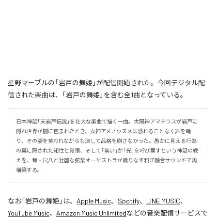
星野マーブルの「岩戸の舞姫」が配信開始された。今回デジタル配
信された楽曲は、「岩戸の舞姫」を含む全1曲となっている。
日本神話「天岩戸伝説」を壮大な楽曲で描く一曲。太陽神アマテラスが岩戸に
隠れ世界が闇に包まれたとき、女神アメノウズメは恐れることなく舞を踊
り、その姿を笑われながらも決して品格を崩さなかった。愚かに見える行為
の裏に隠された知性と覚悟、そして「笑い」が「光」を呼び戻すという神話の教
えを、琴・尺八と壮麗な弦楽オーケストラが織りなす和洋融合サウンドで再
構築する。
なお「
岩戸の舞姫
」は、
Apple Music
、
Spotify
、
LINE MUSIC
、
YouTube Music
、
Amazon Music Unlimited
などの音楽配信サービスで