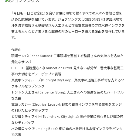
『今日も一日ご安全に』を合い言葉に現場で働くすべての人々へ尊敬と愛を
込めた応援歌を届けています。ジョブソングス（JOBSONGS）は建設現場で
汗を流す監督さん基礎屋さん大工さんとび職電気設備のプロ水道インフラを
支える人々などさまざまな職種の陰のヒーローを讃える楽曲を制作していま
す。

代表曲  

現場サンバ (Genba Samba): 工事現場を運営する監督さんの気持ちを込めた
元気なサンバ  

HOT HOT 基礎屋さん (Foundation Crew): 見えない部分が一番大事な基礎工
事の大切さをパワーポップで表現  

真夜中シティループ (Midnight City Loop): 真夜中の道路工事が街を支えるソ
ウルフルなラブソング  

トントン大工さん (Carpenter Song): 大工さんへの感謝を込めたハートフル
な楽曲  

電設レガシー (Electrical Legacy): 都市の電気インフラを守る気概をエッジ
の利いたヒップホップで  

とび職シティライト (Tobi-shoku City Lights): 高所作業に携わるとび職の粋
なシティポップ  

水の道ロック (Plumbing Rock): 街に命の水を届ける水道インフラをパンク
で応援
