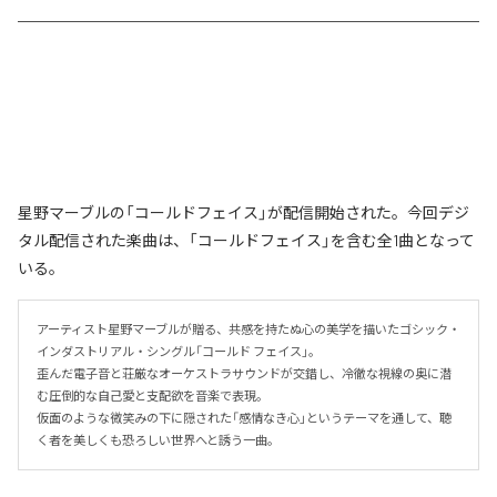
星野マーブルの「コールドフェイス」が配信開始された。今回デジ
タル配信された楽曲は、「コールドフェイス」を含む全1曲となって
いる。
アーティスト星野マーブルが贈る、共感を持たぬ心の美学を描いたゴシック・
インダストリアル・シングル「コールド フェイス」。

歪んだ電子音と荘厳なオーケストラサウンドが交錯し、冷徹な視線の奥に潜
む圧倒的な自己愛と支配欲を音楽で表現。

仮面のような微笑みの下に隠された「感情なき心」というテーマを通して、聴
く者を美しくも恐ろしい世界へと誘う一曲。