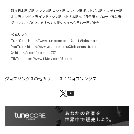
現在日本語 英語 フランス語 ロシア語 スペイン語 ポルトガル語 ヒンディー語 
北京語 アラビア語 インドネシア語 ベトナム語など多言語でグローバルに発
信中です。街をつくるすべての働く人々へ今日も一日ご安全に！

公式リンク

TuneCore: https://www.tunecore.co.jp/artists/jobsongs

YouTube: https://www.youtube.com/@jobsongs.studio

X: https://x.com/jobsongs777

TikTok: https://www.tiktok.com/@jobsongs
ジョブソングス
の他のリリース：
ジョブソングス