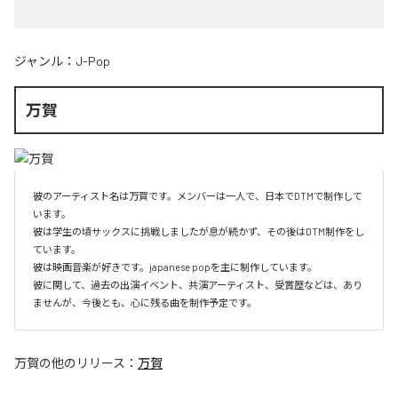
ジャンル：
J-Pop
万賀
彼のアーティスト名は万賀です。メンバーは一人で、日本でDTMで制作して
います。

彼は学生の頃サックスに挑戦しましたが息が続かず、その後はDTM制作をし
ています。

彼は映画音楽が好きです。japanese popを主に制作しています。

彼に関して、過去の出演イベント、共演アーティスト、受賞歴などは、あり
ませんが、今後とも、心に残る曲を制作予定です。
万賀
の他のリリース：
万賀