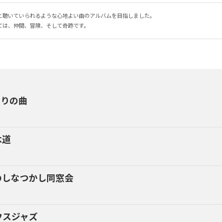
と聴いていられるような心地よい曲のアルバムを目指しました。

ては、仲間、冒険、そして奇跡です。
まりの曲
木道
のしなつかし同窓会
ウスジャズ