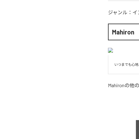
ジャンル：
イ
Mahiron
いつまでも心地
Mahiron
の他