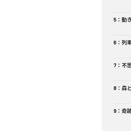
5
：
動
6
：
列
7
：
不
8
：
森
9
：
奇