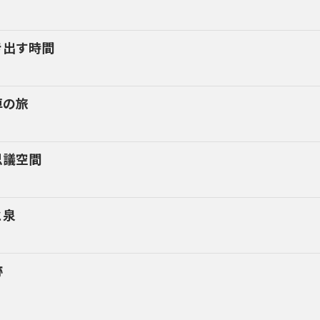
き出す時間
車の旅
思議空間
と泉
跡