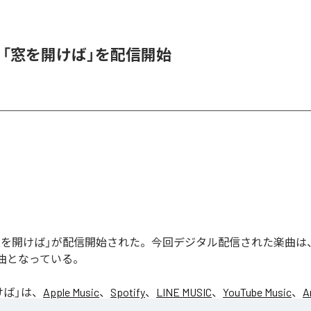
K、「窓を開けば」を配信開始
の「窓を開けば」が配信開始された。今回デジタル配信された楽曲は
1曲となっている。
けば
」は、
Apple Music
、
Spotify
、
LINE MUSIC
、
YouTube Music
、
A
の音楽配信サービスで聴くことができる。