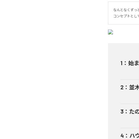
なんとなくずっ
コンセプトとし
1
：
始
2
：
並
3
：
た
4
：
ハ