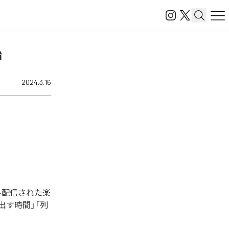
始
2024.3.16
ジタル配信された楽
出す時間」「列