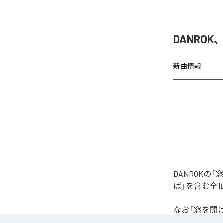
DANRO
新曲情報
DANROK
ば」を含む全
なお「
窓を開
Unlimited
など