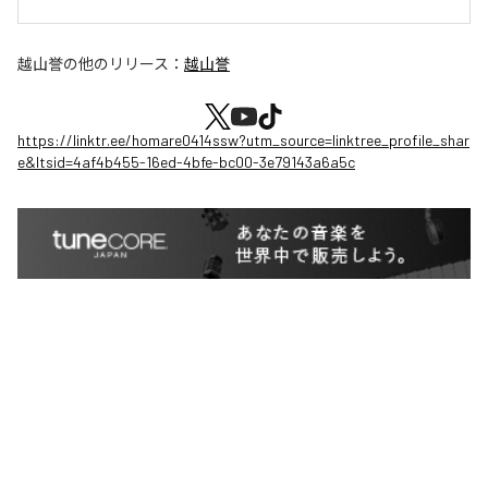
越山誉
の他のリリース：
越山誉
https://linktr.ee/homare0414ssw?utm_source=linktree_profile_shar
e&ltsid=4af4b455-16ed-4bfe-bc00-3e79143a6a5c