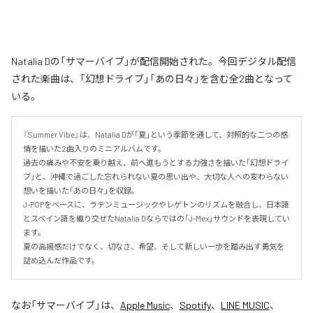
Natalia Dの「サマーバイブ」が配信開始された。今回デジタル配信
された楽曲は、「幻想ドライブ」「あの日々」を含む全2曲となって
いる。
『Summer Vibe』は、Natalia Dが「夏」という季節を通して、対照的な二つの感
情を描いた2曲入りのミニアルバムです。

過去の痛みや不安を乗り越え、前へ進もうとする力強さを描いた「幻想ドライ
ブ」と、沖縄で過ごした忘れられない夏の思い出や、大切な人への変わらない
想いを描いた「あの日々」を収録。

J-POPをベースに、ラテンミュージックやレゲトンのリズムを融合し、日本語
とスペイン語を織り交ぜたNatalia Dならではの「J-Mex」サウンドを表現してい
ます。

夏の高揚感だけでなく、切なさ、希望、そして新しい一歩を踏み出す勇気を
詰め込んだ作品です。
なお「
サマーバイブ
」は、
Apple Music
、
Spotify
、
LINE MUSIC
、