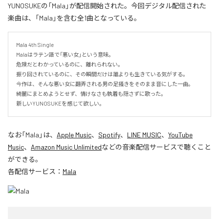
YUNOSUKEの「Mala」が配信開始された。今回デジタル配信された
楽曲は、「Mala」を含む全1曲となっている。
Mala 4th Single

Malaはラテン語で「悪い女」という意味。

危険だとわかっているのに、離れられない。

振り回されているのに、その瞬間だけは誰よりも生きている気がする。

今作は、そんな悪い女に翻弄される男の足掻きをそのまま音にした一曲。

綺麗にまとめようとせず、情けなさも執着も隠さずに歌った。

新しいYUNOSUKEを感じて欲しい。
なお「
Mala
」は、
Apple Music
、
Spotify
、
LINE MUSIC
、
YouTube
Music
、
Amazon Music Unlimited
などの音楽配信サービスで聴くこと
ができる。
各配信サービス：
Mala