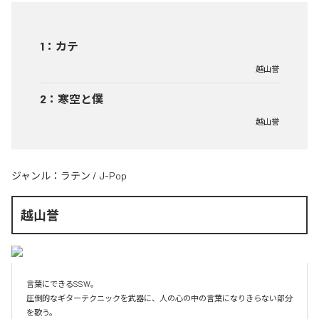
1
：
カテ
越山誉
2
：
寒空と僕
越山誉
ジャンル：
ラテン
/
J-Pop
越山誉
言葉にできるSSW。

圧倒的なギターテクニックを武器に、人の心の中の言葉になりきらない部分
を歌う。