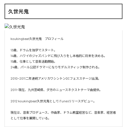
久世光鬼
koukingbeat久世光鬼　プロフィール

13歳、ドラムを独学でスタート。

14歳、ハワイのジャズバンドに飛び入りをし本格的に将来を決める。

15歳、仕事として音楽活動開始。

24歳、パール公認ドラマーになりモデルスティック制作される。

2010~2011二年連続アメリカワシントンDCフェスステージ出演。

2011~現在、九州宮崎県、夕方のニュースネクストテーマ曲提供。

2012 koukingbeat久世光鬼としてiTunesリリースデビュー。

現在は、音楽プロデュース、作曲家、ドラム教室経営など、音楽家、経営者
として仕事を展開している。