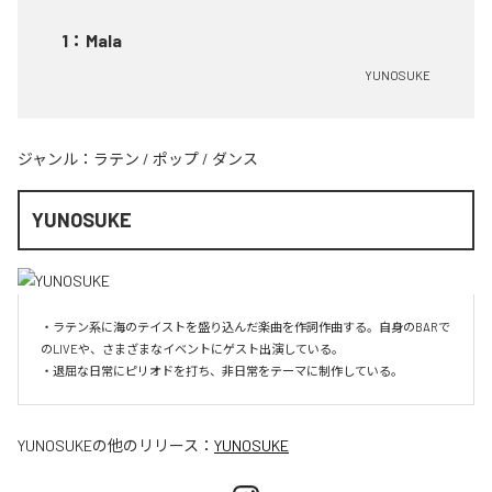
1
：
Mala
YUNOSUKE
ジャンル：
ラテン
/
ポップ
/
ダンス
YUNOSUKE
・ラテン系に海のテイストを盛り込んだ楽曲を作詞作曲する。自身のBARで
のLIVEや、さまざまなイベントにゲスト出演している。

・退屈な日常にピリオドを打ち、非日常をテーマに制作している。
YUNOSUKE
の他のリリース：
YUNOSUKE