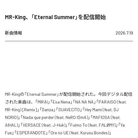
MR-King、「Eternal Summer」を配信開始
新曲情報
2026.7.19
MR-Kingの「Eternal Summer」が配信開始された。今回デジタル配信
された楽曲は、「MIRAI」「Esa Nena」「NA NA NA」「PARAISO (feat.
MR-King) [Remix]」「Danza」「SUAVECITO」「Hey Mami (feat. DJ
NORIO)」「Nada que perder (feat. NeRO I$mA)」「MAFIOSA (feat.
AIHAL)」「VERSACE (feat. J-Huk)」「Fuimo To (feat. FΛLØMY)」「Ya
Fue」「ESPERANDOTE」「Ore no UE (feat. Kurusu Bondes)」