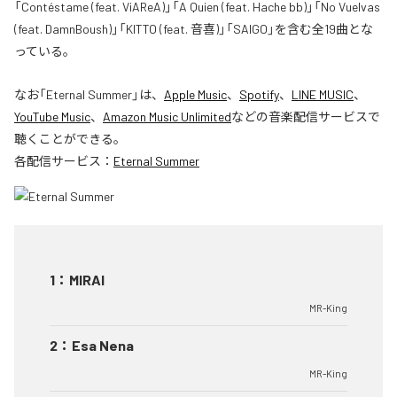
「Contéstame (feat. ViAReA)」「A Quien (feat. Hache bb)」「No Vuelvas
(feat. DamnBoush)」「KITTO (feat. 音喜)」「SAIGO」を含む全19曲とな
っている。
なお「
Eternal Summer
」は、
Apple Music
、
Spotify
、
LINE MUSIC
、
YouTube Music
、
Amazon Music Unlimited
などの音楽配信サービスで
聴くことができる。
各配信サービス：
Eternal Summer
1
：
MIRAI
MR-King
2
：
Esa Nena
MR-King