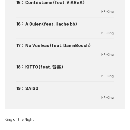
15
：
Contéstame (feat. ViAReA)
MR-King
16
：
A Quien (feat. Hache bb)
MR-King
17
：
No Vuelvas (feat. DamnBoush)
MR-King
18
：
KITTO (feat. 音喜)
MR-King
19
：
SAIGO
MR-King
King of the Night