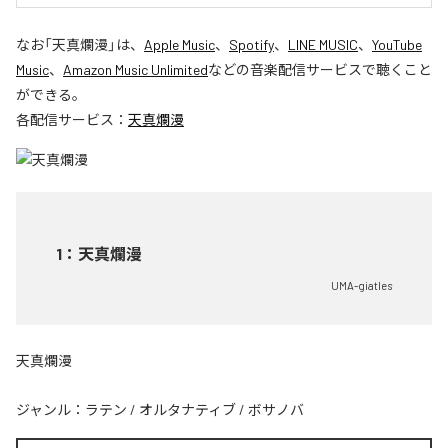
なお「
天真爛漫
」は、
Apple Music
、
Spotify
、
LINE MUSIC
、
YouTube
Music
、
Amazon Music Unlimited
などの音楽配信サービスで聴くこと
ができる。
各配信サービス：
天真爛漫
1
：
天真爛漫
UMA-giatles
天真爛漫
ジャンル：
ラテン
/
オルタナティブ
/
ボサノバ