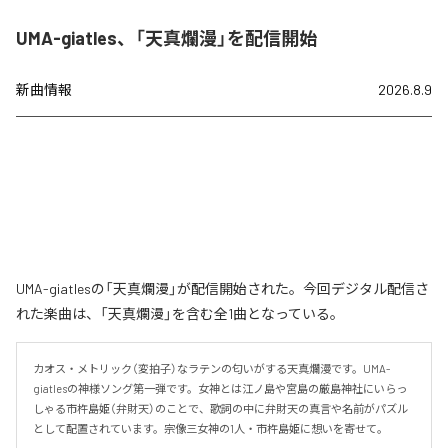
UMA-giatles、「天真爛漫」を配信開始
新曲情報
2026.8.9
UMA-giatlesの「天真爛漫」が配信開始された。今回デジタル配信さ
れた楽曲は、「天真爛漫」を含む全1曲となっている。
カオス・メトリック（変拍子）なラテンの匂いがする天真爛漫です。UMA-
giatlesの神様ソング第一弾です。女神とは江ノ島や宮島の厳島神社にいらっ
しゃる市杵島姫（弁財天）のことで、歌詞の中に弁財天の真言や名前がパズル
として配置されています。宗像三女神の1人・市杵島姫に想いを寄せて。