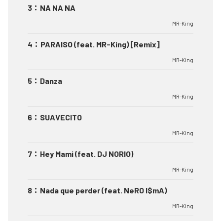
3
：
NA NA NA
MR-King
4
：
PARAISO (feat. MR-King) [Remix]
MR-King
5
：
Danza
MR-King
6
：
SUAVECITO
MR-King
7
：
Hey Mami (feat. DJ NORIO)
MR-King
8
：
Nada que perder (feat. NeRO I$mA)
MR-King