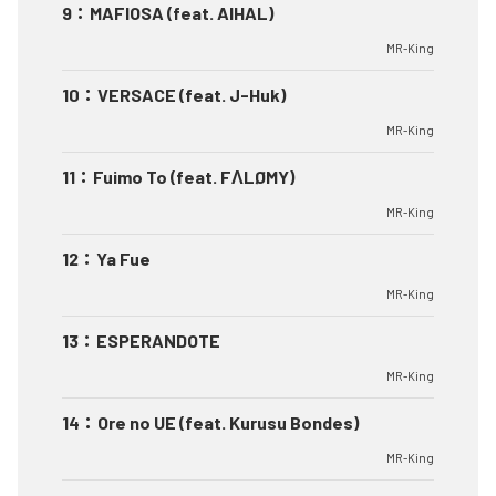
9
：
MAFIOSA (feat. AIHAL)
MR-King
10
：
VERSACE (feat. J-Huk)
MR-King
11
：
Fuimo To (feat. FΛLØMY)
MR-King
12
：
Ya Fue
MR-King
13
：
ESPERANDOTE
MR-King
14
：
Ore no UE (feat. Kurusu Bondes)
MR-King